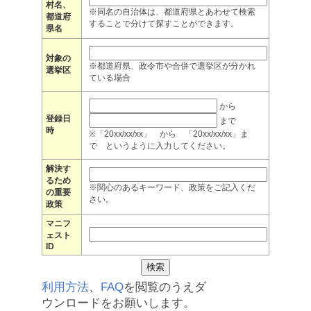
村名、
※同名の自治体は、都道府県とあわせて検索
都道府
することで分けて探すことができます。
県名
対象の
※都道府県、政令市や合併で選挙区が分かれ
選挙区
ている場合
から
登録日
まで
時
※「20xx/xx/xx」 から 「20xx/xx/xx」ま
で というように入力してください。
解決す
るため
※関心のあるキーワード、政策をご記入くだ
の重要
さい。
政策
マニフ
ェスト
ID
利用方法
、
FAQ
を閲覧のうえダ
ウンロードをお願いします。