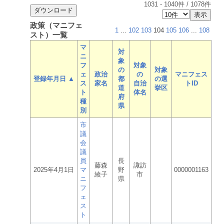
1031
-
1040
件 /
1078
件
政策（マニフェ
1
...
102
103
104
105
106
...
108
スト）一覧
マ
対
ニ
象
フ
対象
の
対象
ェ
政治
の
マニフェス
登録年月日 ▲
都
の選
ス
家名
自治
トID
道
挙区
ト
体名
府
種
県
別
市
議
会
議
員
長
藤森
諏訪
2025年4月1日
マ
野
0000001163
綾子
市
ニ
県
フ
ェ
ス
ト