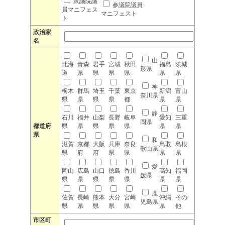
衆議院議
参議院議員
員マニフェス
マニフェスト
ト
政治家
名
山
北海
青森
岩手
宮城
秋田
福島
茨城
形県
道
県
県
県
県
県
県
神
栃木
群馬
埼玉
千葉
東京
新潟
富山
奈川県
県
県
県
県
都
県
県
静
石川
福井
山梨
長野
岐阜
愛知
三重
岡県
都道府
県
県
県
県
県
県
県
県
和
滋賀
京都
大阪
兵庫
奈良
鳥取
島根
歌山県
県
府
府
県
県
県
県
愛
岡山
広島
山口
徳島
香川
高知
福岡
媛県
県
県
県
県
県
県
県
鹿
佐賀
長崎
熊本
大分
宮崎
沖縄
その
児島県
県
県
県
県
県
県
他
市区町