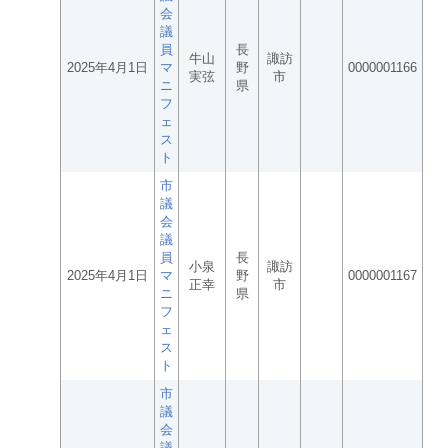
会
議
員
長
牛山
諏訪
2025年4月1日
マ
野
0000001166
実弦
市
ニ
県
フ
ェ
ス
ト
市
議
会
議
員
長
小泉
諏訪
2025年4月1日
マ
野
0000001167
正幸
市
ニ
県
フ
ェ
ス
ト
市
議
会
議