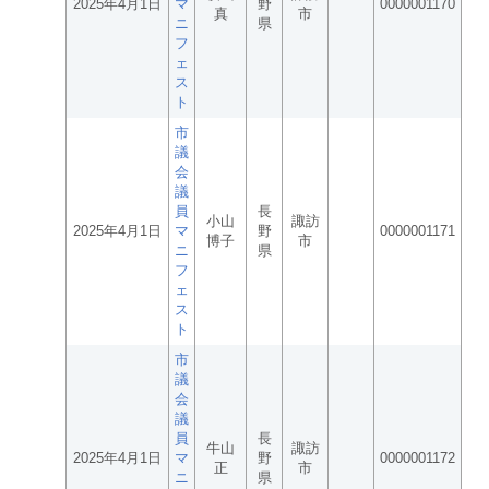
2025年4月1日
マ
野
0000001170
真
市
ニ
県
フ
ェ
ス
ト
市
議
会
議
員
長
小山
諏訪
2025年4月1日
マ
野
0000001171
博子
市
ニ
県
フ
ェ
ス
ト
市
議
会
議
員
長
牛山
諏訪
2025年4月1日
マ
野
0000001172
正
市
ニ
県