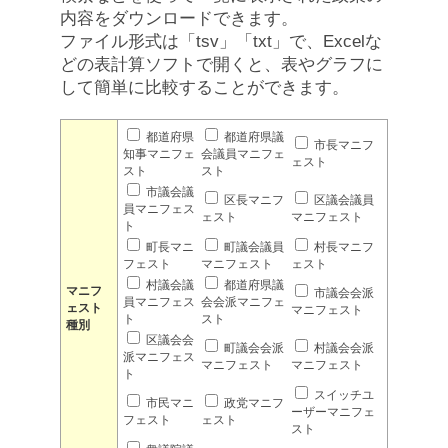
内容をダウンロードできます。
ファイル形式は「tsv」「txt」で、Excelな
どの表計算ソフトで開くと、表やグラフに
して簡単に比較することができます。
都道府県
都道府県議
市長マニフ
知事マニフェ
会議員マニフェ
ェスト
スト
スト
市議会議
区長マニフ
区議会議員
員マニフェス
ェスト
マニフェスト
ト
町長マニ
町議会議員
村長マニフ
フェスト
マニフェスト
ェスト
村議会議
都道府県議
マニフ
市議会会派
員マニフェス
会会派マニフェ
ェスト
マニフェスト
ト
スト
種別
区議会会
町議会会派
村議会会派
派マニフェス
マニフェスト
マニフェスト
ト
スイッチユ
市民マニ
政党マニフ
ーザーマニフェ
フェスト
ェスト
スト