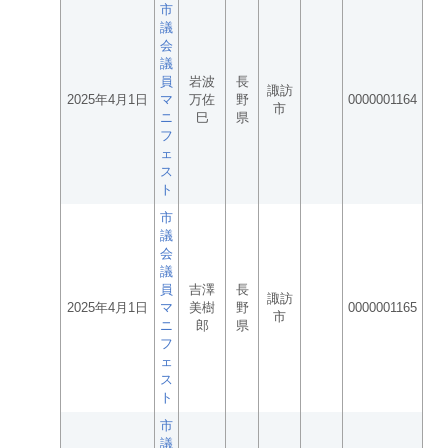
市
議
会
議
員
岩波
長
諏訪
2025年4月1日
マ
万佐
野
0000001164
市
ニ
巳
県
フ
ェ
ス
ト
市
議
会
議
員
吉澤
長
諏訪
2025年4月1日
マ
美樹
野
0000001165
市
ニ
郎
県
フ
ェ
ス
ト
市
議