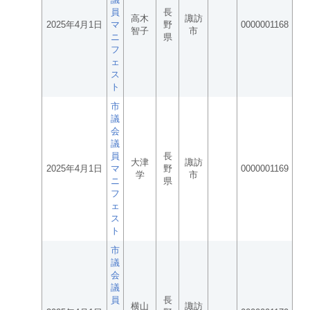
員
長
高木
諏訪
2025年4月1日
マ
野
0000001168
智子
市
ニ
県
フ
ェ
ス
ト
市
議
会
議
員
長
大津
諏訪
2025年4月1日
マ
野
0000001169
学
市
ニ
県
フ
ェ
ス
ト
市
議
会
議
員
長
横山
諏訪