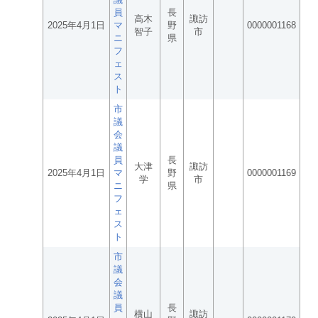
員
長
高木
諏訪
2025年4月1日
マ
野
0000001168
智子
市
ニ
県
フ
ェ
ス
ト
市
議
会
議
員
長
大津
諏訪
2025年4月1日
マ
野
0000001169
学
市
ニ
県
フ
ェ
ス
ト
市
議
会
議
員
長
横山
諏訪