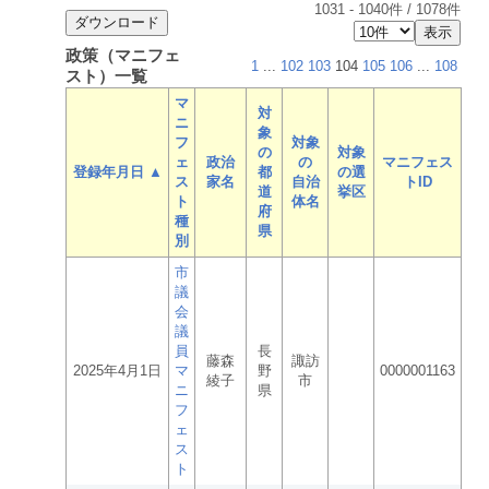
1031
-
1040
件 /
1078
件
政策（マニフェ
1
...
102
103
104
105
106
...
108
スト）一覧
マ
対
ニ
象
フ
対象
の
対象
ェ
政治
の
マニフェス
登録年月日 ▲
都
の選
ス
家名
自治
トID
道
挙区
ト
体名
府
種
県
別
市
議
会
議
員
長
藤森
諏訪
2025年4月1日
マ
野
0000001163
綾子
市
ニ
県
フ
ェ
ス
ト