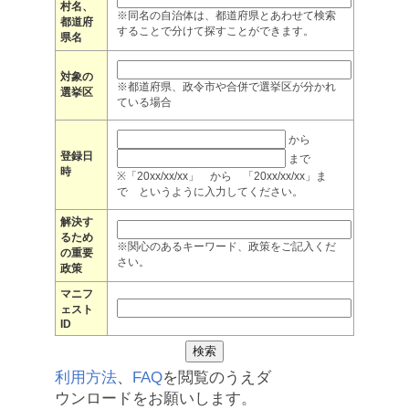
村名、
※同名の自治体は、都道府県とあわせて検索
都道府
することで分けて探すことができます。
県名
対象の
※都道府県、政令市や合併で選挙区が分かれ
選挙区
ている場合
から
登録日
まで
時
※「20xx/xx/xx」 から 「20xx/xx/xx」ま
で というように入力してください。
解決す
るため
※関心のあるキーワード、政策をご記入くだ
の重要
さい。
政策
マニフ
ェスト
ID
利用方法
、
FAQ
を閲覧のうえダ
ウンロードをお願いします。