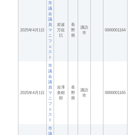
市
議
会
議
員
岩波
長
諏訪
2025年4月1日
マ
万佐
野
0000001164
市
ニ
巳
県
フ
ェ
ス
ト
市
議
会
議
員
吉澤
長
諏訪
2025年4月1日
マ
美樹
野
0000001165
市
ニ
郎
県
フ
ェ
ス
ト
市
議