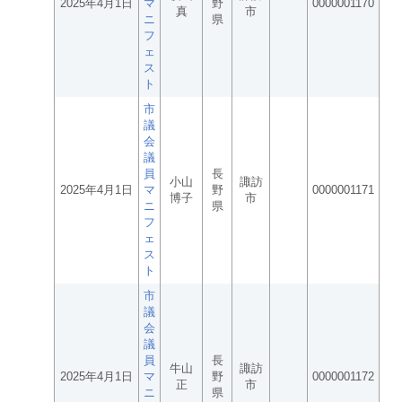
2025年4月1日
マ
野
0000001170
真
市
ニ
県
フ
ェ
ス
ト
市
議
会
議
員
長
小山
諏訪
2025年4月1日
マ
野
0000001171
博子
市
ニ
県
フ
ェ
ス
ト
市
議
会
議
員
長
牛山
諏訪
2025年4月1日
マ
野
0000001172
正
市
ニ
県