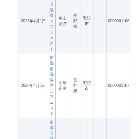
会
議
員
長
牛山
諏訪
2025年4月1日
マ
野
0000001166
実弦
市
ニ
県
フ
ェ
ス
ト
市
議
会
議
員
長
小泉
諏訪
2025年4月1日
マ
野
0000001167
正幸
市
ニ
県
フ
ェ
ス
ト
市
議
会
議