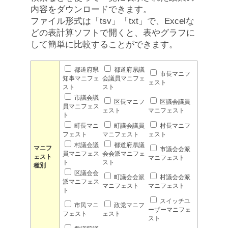
内容をダウンロードできます。
ファイル形式は「tsv」「txt」で、Excelな
どの表計算ソフトで開くと、表やグラフに
して簡単に比較することができます。
都道府県
都道府県議
市長マニフ
知事マニフェ
会議員マニフェ
ェスト
スト
スト
市議会議
区長マニフ
区議会議員
員マニフェス
ェスト
マニフェスト
ト
町長マニ
町議会議員
村長マニフ
フェスト
マニフェスト
ェスト
村議会議
都道府県議
マニフ
市議会会派
員マニフェス
会会派マニフェ
ェスト
マニフェスト
ト
スト
種別
区議会会
町議会会派
村議会会派
派マニフェス
マニフェスト
マニフェスト
ト
スイッチユ
市民マニ
政党マニフ
ーザーマニフェ
フェスト
ェスト
スト