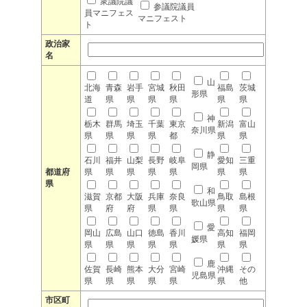
衆議院議
参議院議員
員マニフェス
マニフェスト
ト
政治家
名
山
北海
青森
岩手
宮城
秋田
福島
茨城
形県
道
県
県
県
県
県
県
神
栃木
群馬
埼玉
千葉
東京
新潟
富山
奈川県
県
県
県
県
都
県
県
静
石川
福井
山梨
長野
岐阜
愛知
三重
岡県
都道府
県
県
県
県
県
県
県
県
和
滋賀
京都
大阪
兵庫
奈良
鳥取
島根
歌山県
県
府
府
県
県
県
県
愛
岡山
広島
山口
徳島
香川
高知
福岡
媛県
県
県
県
県
県
県
県
鹿
佐賀
長崎
熊本
大分
宮崎
沖縄
その
児島県
県
県
県
県
県
県
他
市区町