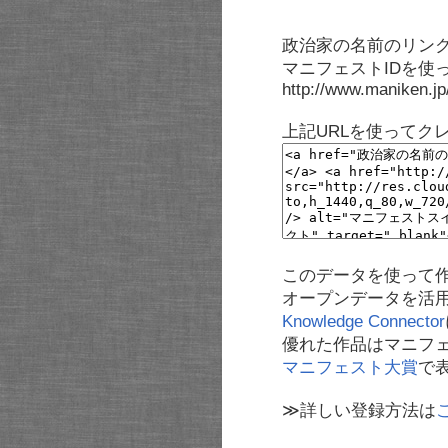
政治家の名前のリンク
マニフェストIDを使
http://www.maniken.j
上記URLを使ってク
このデータを使って
オープンデータを活
Knowledge Connector
優れた作品はマニフ
マニフェスト大賞
で
≫詳しい登録方法は