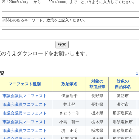
※「20xx/xx/xx」 から 「20xx/xx/xx」まで というように入力してください。
※関心のあるキーワード、政策をご記入ください。
覧のうえダウンロードをお願いします。
覧
1
対象の
対象の
マニフェスト種別
政治家名
都道府県
自治体名
市議会議員マニフェスト
伊藤浩平
長野県
諏訪市
市議会議員マニフェスト
井上登
長野県
諏訪市
市議会議員マニフェスト
さとう一則
栃木県
那須塩原市
市議会議員マニフェスト
小島 耕一
栃木県
那須塩原市
市議会議員マニフェスト
堤 正明
栃木県
那須塩原市