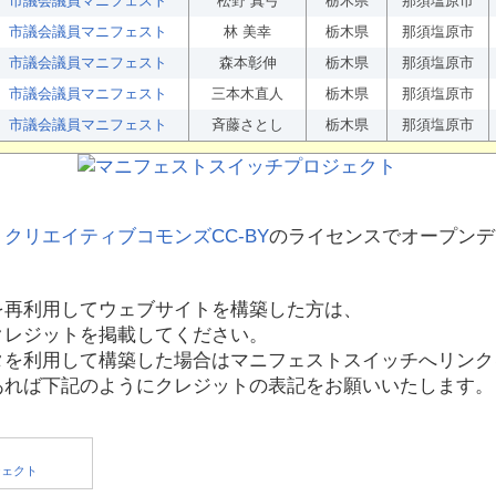
市議会議員マニフェスト
松野 真弓
栃木県
那須塩原市
市議会議員マニフェスト
林 美幸
栃木県
那須塩原市
市議会議員マニフェスト
森本彰伸
栃木県
那須塩原市
市議会議員マニフェスト
三本木直人
栃木県
那須塩原市
市議会議員マニフェスト
斉藤さとし
栃木県
那須塩原市
、
クリエイティブコモンズCC-BY
のライセンスでオープンデ
を再利用してウェブサイトを構築した方は、
クレジットを掲載してください。
タを利用して構築した場合はマニフェストスイッチへリンク
あれば下記のようにクレジットの表記をお願いいたします。