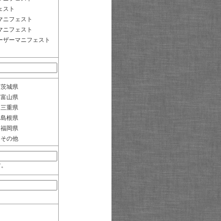
ェスト
マニフェスト
マニフェスト
ーザーマニフェスト
茨城県
富山県
三重県
島根県
福岡県
その他
す。