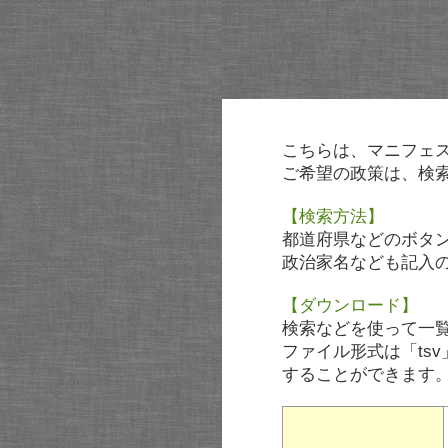
こちらは、マニフェ
ご希望の政策は、検
【検索方法】
都道府県などのボタ
政治家名なども記入
【ダウンロード】
検索などを使って一
ファイル形式は「tsv
することができます