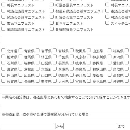
町長マニフェスト
町議会議員マニフェスト
村長マニフ
村議会議員マニフェスト
都道府県議会会派マニフェスト
市議会会派
区議会会派マニフェスト
町議会会派マニフェスト
村議会会派
市民マニフェスト
政党マニフェスト
スイッチユ
衆議院議員マニフェスト
参議院議員マニフェスト
北海道
青森県
岩手県
宮城県
秋田県
山形県
福島県
栃木県
群馬県
埼玉県
千葉県
東京都
神奈川県
新潟県
石川県
福井県
山梨県
長野県
岐阜県
静岡県
愛知県
滋賀県
京都府
大阪府
兵庫県
奈良県
和歌山県
鳥取県
岡山県
広島県
山口県
徳島県
香川県
愛媛県
高知県
佐賀県
長崎県
熊本県
大分県
宮崎県
鹿児島県
沖縄県
※同名の自治体は、都道府県とあわせて検索することで分けて探すことができま
※都道府県、政令市や合併で選挙区が分かれている場合
から
まで