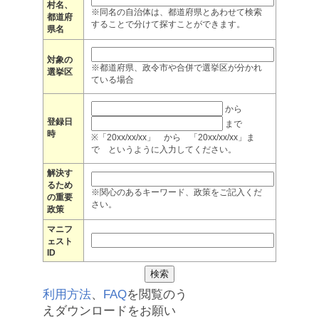
村名、
※同名の自治体は、都道府県とあわせて検索
都道府
することで分けて探すことができます。
県名
対象の
※都道府県、政令市や合併で選挙区が分かれ
選挙区
ている場合
から
登録日
まで
時
※「20xx/xx/xx」 から 「20xx/xx/xx」ま
で というように入力してください。
解決す
るため
※関心のあるキーワード、政策をご記入くだ
の重要
さい。
政策
マニフ
ェスト
ID
利用方法
、
FAQ
を閲覧のう
えダウンロードをお願い