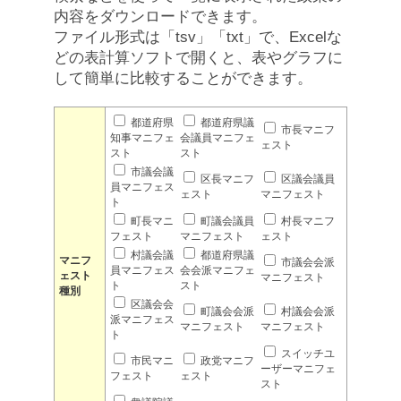
内容をダウンロードできます。
ファイル形式は「tsv」「txt」で、Excelな
どの表計算ソフトで開くと、表やグラフに
して簡単に比較することができます。
都道府県
都道府県議
市長マニフ
知事マニフェ
会議員マニフェ
ェスト
スト
スト
市議会議
区長マニフ
区議会議員
員マニフェス
ェスト
マニフェスト
ト
町長マニ
町議会議員
村長マニフ
フェスト
マニフェスト
ェスト
村議会議
都道府県議
マニフ
市議会会派
員マニフェス
会会派マニフェ
ェスト
マニフェスト
ト
スト
種別
区議会会
町議会会派
村議会会派
派マニフェス
マニフェスト
マニフェスト
ト
スイッチユ
市民マニ
政党マニフ
ーザーマニフェ
フェスト
ェスト
スト