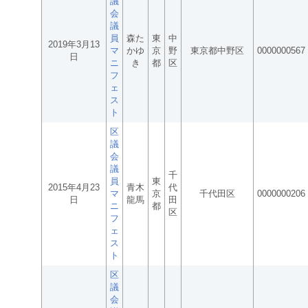
議
会
議
員
森た
東
中
2019年3月13
マ
かゆ
京
野
東京都中野区
0000000567
日
ニ
き
都
区
フ
ェ
ス
ト
区
議
会
議
千
員
東
2015年4月23
青木
代
マ
京
千代田区
0000000206
日
龍馬
田
ニ
都
区
フ
ェ
ス
ト
区
議
会