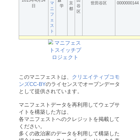
2015年4月14
森
田
マ
京
世田谷区
0000000144
日
学
谷
ニ
都
区
フ
ェ
ス
ト
このマニフェストは、
クリエイティブコモ
ンズCC-BY
のライセンスでオープンデータ
として提供されています。
マニフェストデータを再利用してウェブサ
イトを構築した方は、
各マニフェストへのクレジットを掲載して
ください。
多くの政治家のデータを利用して構築した