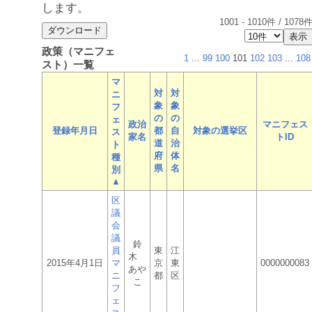
します。
1001
-
1010
件 /
1078
政策（マニフェ
1
...
99
100
101
102
103
...
108
スト）一覧
マ
対
対
ニ
象
象
フ
の
の
ェ
政治
マニフェス
登録年月日
都
自
対象の選挙区
ス
家名
トID
道
治
ト
府
体
種
県
名
別
▲
区
議
会
議
鈴
員
東
江
木
2015年4月1日
マ
京
東
0000000083
あや
ニ
都
区
こ
フ
ェ