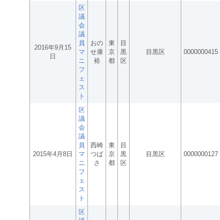
区
議
会
議
員
おの
東
目
2016年9月15
マ
せ康
京
黒
目黒区
0000000415
日
ニ
裕
都
区
フ
ェ
ス
ト
区
議
会
議
員
西崎
東
目
2015年4月8日
マ
つば
京
黒
目黒区
0000000127
ニ
さ
都
区
フ
ェ
ス
ト
区