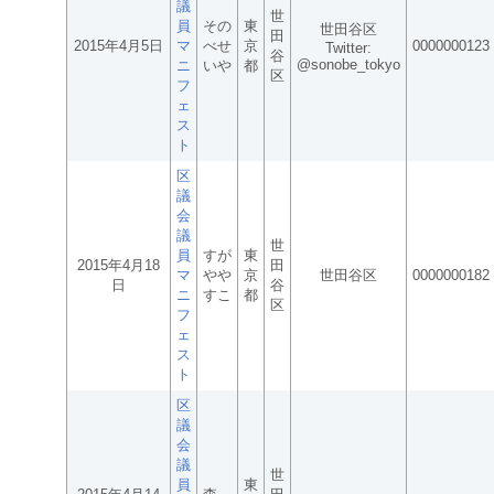
議
世
員
その
東
世田谷区
田
2015年4月5日
マ
べせ
京
0000000123
Twitter:
谷
@sonobe_tokyo
ニ
いや
都
区
フ
ェ
ス
ト
区
議
会
議
世
員
すが
東
2015年4月18
田
マ
やや
京
世田谷区
0000000182
日
谷
ニ
すこ
都
区
フ
ェ
ス
ト
区
議
会
議
世
員
東