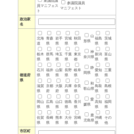
衆議院議
参議院議員
員マニフェス
マニフェスト
ト
政治家
名
山
北海
青森
岩手
宮城
秋田
福島
茨城
形県
道
県
県
県
県
県
県
神
栃木
群馬
埼玉
千葉
東京
新潟
富山
奈川県
県
県
県
県
都
県
県
静
石川
福井
山梨
長野
岐阜
愛知
三重
岡県
都道府
県
県
県
県
県
県
県
県
和
滋賀
京都
大阪
兵庫
奈良
鳥取
島根
歌山県
県
府
府
県
県
県
県
愛
岡山
広島
山口
徳島
香川
高知
福岡
媛県
県
県
県
県
県
県
県
鹿
佐賀
長崎
熊本
大分
宮崎
沖縄
その
児島県
県
県
県
県
県
県
他
市区町