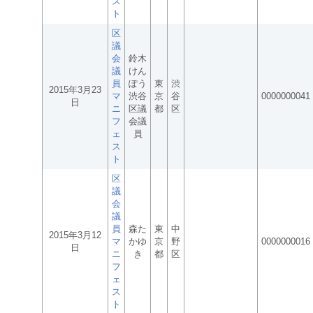
ス
ト
区
議
会
鈴木
議
けん
員
ぽう
東
渋
2015年3月23
マ
渋谷
京
谷
0000000041
日
ニ
区議
都
区
フ
会議
ェ
員
ス
ト
区
議
会
議
員
森た
東
中
2015年3月12
マ
かゆ
京
野
0000000016
日
ニ
き
都
区
フ
ェ
ス
ト