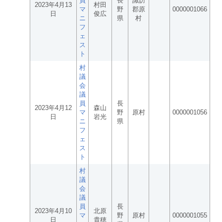
員
長
諏訪
2023年4月13
村田
マ
野
郡原
0000001066
日
俊広
ニ
県
村
フ
ェ
ス
ト
村
議
会
議
員
長
2023年4月12
森山
マ
野
原村
0000001056
日
岩光
ニ
県
フ
ェ
ス
ト
村
議
会
議
員
長
2023年4月10
北原
マ
野
原村
0000001055
日
貴穂