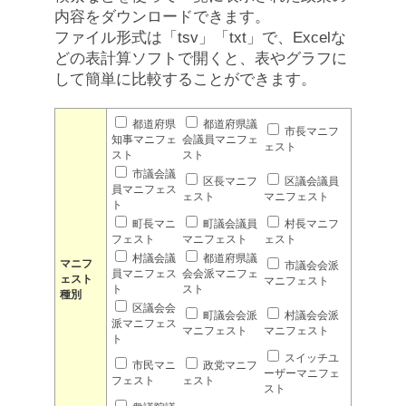
内容をダウンロードできます。
ファイル形式は「tsv」「txt」で、Excelな
どの表計算ソフトで開くと、表やグラフに
して簡単に比較することができます。
都道府県
都道府県議
市長マニフ
知事マニフェ
会議員マニフェ
ェスト
スト
スト
市議会議
区長マニフ
区議会議員
員マニフェス
ェスト
マニフェスト
ト
町長マニ
町議会議員
村長マニフ
フェスト
マニフェスト
ェスト
村議会議
都道府県議
マニフ
市議会会派
員マニフェス
会会派マニフェ
ェスト
マニフェスト
ト
スト
種別
区議会会
町議会会派
村議会会派
派マニフェス
マニフェスト
マニフェスト
ト
スイッチユ
市民マニ
政党マニフ
ーザーマニフェ
フェスト
ェスト
スト