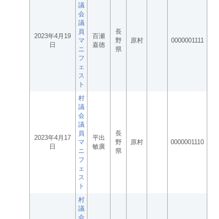
議
会
議
員
長
2023年4月19
百瀬
マ
野
原村
0000001111
日
嘉徳
ニ
県
フ
ェ
ス
ト
村
議
会
議
員
長
2023年4月17
平出
マ
野
原村
0000001110
日
敏廣
ニ
県
フ
ェ
ス
ト
村
議
会