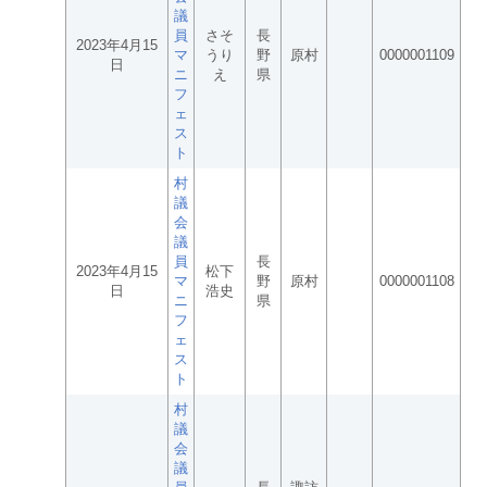
議
員
さそ
長
2023年4月15
マ
うり
野
原村
0000001109
日
ニ
え
県
フ
ェ
ス
ト
村
議
会
議
員
長
2023年4月15
松下
マ
野
原村
0000001108
日
浩史
ニ
県
フ
ェ
ス
ト
村
議
会
議