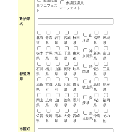
衆議院議
参議院議員
員マニフェス
マニフェスト
ト
政治家
名
山
北海
青森
岩手
宮城
秋田
福島
茨城
形県
道
県
県
県
県
県
県
神
栃木
群馬
埼玉
千葉
東京
新潟
富山
奈川県
県
県
県
県
都
県
県
静
石川
福井
山梨
長野
岐阜
愛知
三重
岡県
都道府
県
県
県
県
県
県
県
県
和
滋賀
京都
大阪
兵庫
奈良
鳥取
島根
歌山県
県
府
府
県
県
県
県
愛
岡山
広島
山口
徳島
香川
高知
福岡
媛県
県
県
県
県
県
県
県
鹿
佐賀
長崎
熊本
大分
宮崎
沖縄
その
児島県
県
県
県
県
県
県
他
市区町