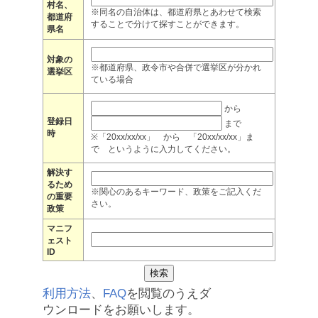
村名、
※同名の自治体は、都道府県とあわせて検索
都道府
することで分けて探すことができます。
県名
対象の
※都道府県、政令市や合併で選挙区が分かれ
選挙区
ている場合
から
登録日
まで
時
※「20xx/xx/xx」 から 「20xx/xx/xx」ま
で というように入力してください。
解決す
るため
※関心のあるキーワード、政策をご記入くだ
の重要
さい。
政策
マニフ
ェスト
ID
利用方法
、
FAQ
を閲覧のうえダ
ウンロードをお願いします。