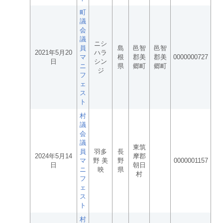
町
議
会
議
ニシ
員
島
邑智
邑智
2021年5月20
ハラ
マ
根
郡美
郡美
0000000727
日
シン
ニ
県
郷町
郷町
ジ
フ
ェ
ス
ト
村
議
会
議
東筑
員
羽多
長
2024年5月14
摩郡
マ
野 美
野
0000001157
日
朝日
ニ
映
県
村
フ
ェ
ス
ト
村