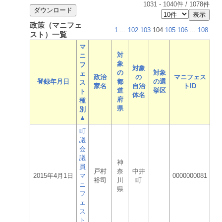
1031
-
1040
件 /
1078
件
政策（マニフェ
1
...
102
103
104
105
106
...
108
スト）一覧
マ
対
ニ
象
フ
対象
の
対象
ェ
政治
の
マニフェス
登録年月日
都
の選
ス
家名
自治
トID
道
挙区
ト
体名
府
種
県
別
▲
町
議
会
議
神
員
戸村
奈
中井
2015年4月1日
マ
0000000081
裕司
川
町
ニ
県
フ
ェ
ス
ト