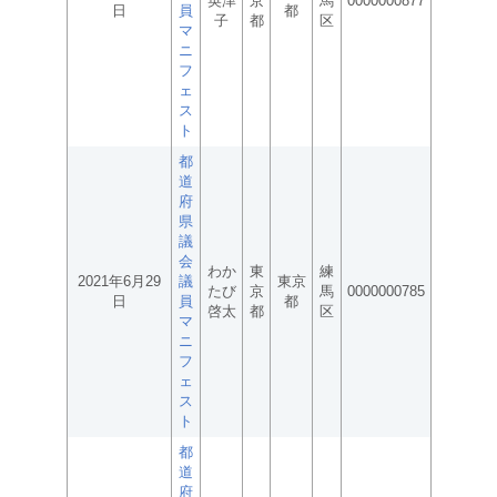
英津
京
馬
0000000877
日
員
都
子
都
区
マ
ニ
フ
ェ
ス
ト
都
道
府
県
議
会
わか
東
練
2021年6月29
議
東京
たび
京
馬
0000000785
日
員
都
啓太
都
区
マ
ニ
フ
ェ
ス
ト
都
道
府