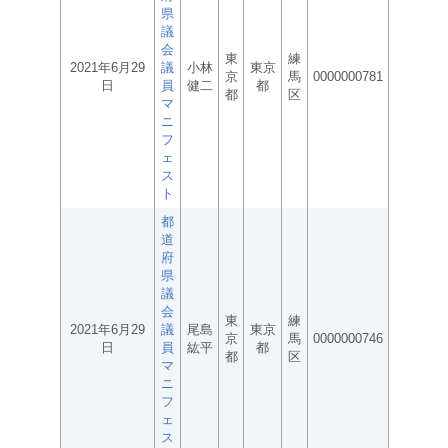
県
議
会
東
練
2021年6月29
議
小林
東京
京
馬
0000000781
日
員
健二
都
都
区
マ
ニ
フ
ェ
ス
ト
都
道
府
県
議
会
東
練
2021年6月29
議
尾島
東京
京
馬
0000000746
日
員
紘平
都
都
区
マ
ニ
フ
ェ
ス