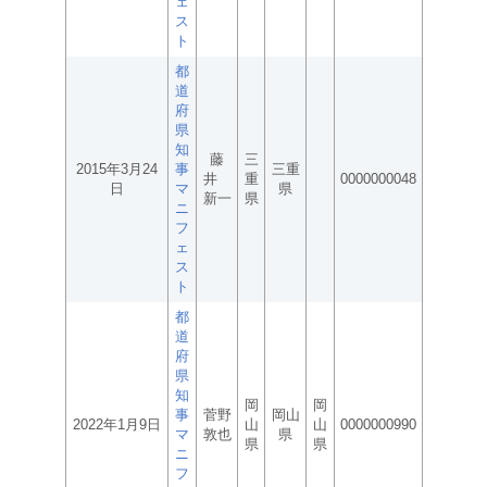
ェ
ス
ト
都
道
府
県
知
藤
三
2015年3月24
事
三重
井
重
0000000048
日
マ
県
新一
県
ニ
フ
ェ
ス
ト
都
道
府
県
知
岡
岡
事
菅野
岡山
2022年1月9日
山
山
0000000990
マ
敦也
県
県
県
ニ
フ