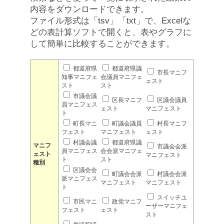
内容をダウンロードできます。
ファイル形式は「tsv」「txt」で、Excelな
どの表計算ソフトで開くと、表やグラフに
して簡単に比較することができます。
都道府県
都道府県議
市長マニフ
知事マニフェ
会議員マニフェ
ェスト
スト
スト
市議会議
区長マニフ
区議会議員
員マニフェス
ェスト
マニフェスト
ト
町長マニ
町議会議員
村長マニフ
フェスト
マニフェスト
ェスト
村議会議
都道府県議
マニフ
市議会会派
員マニフェス
会会派マニフェ
ェスト
マニフェスト
ト
スト
種別
区議会会
町議会会派
村議会会派
派マニフェス
マニフェスト
マニフェスト
ト
スイッチユ
市民マニ
政党マニフ
ーザーマニフェ
フェスト
ェスト
スト