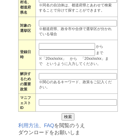
村名、
※同名の自治体は、都道府県とあわせて検索
都道府
することで分けて探すことができます。
県名
対象の
※都道府県、政令市や合併で選挙区が分かれ
選挙区
ている場合
から
登録日
まで
時
※「20xx/xx/xx」 から 「20xx/xx/xx」ま
で というように入力してください。
解決す
るため
※関心のあるキーワード、政策をご記入くだ
の重要
さい。
政策
マニフ
ェスト
ID
利用方法
、
FAQ
を閲覧のうえ
ダウンロードをお願いしま