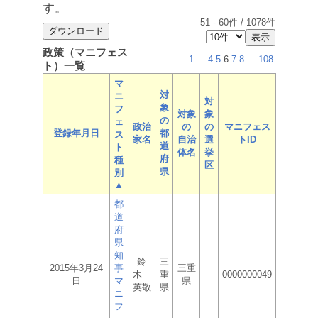
す。
51
-
60
件 /
1078
件
政策（マニフェス
1
...
4
5
6
7
8
...
108
ト）一覧
マ
対
ニ
対
象
フ
対象
象
の
ェ
政治
の
の
マニフェス
登録年月日
都
ス
家名
自治
選
トID
道
ト
体名
挙
府
種
区
県
別
▲
都
道
府
県
知
鈴
三
2015年3月24
事
三重
木
重
0000000049
日
マ
県
英敬
県
ニ
フ