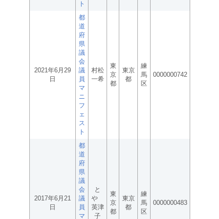
ト
都
道
府
県
議
会
東
練
2021年6月29
議
村松
東京
京
馬
0000000742
日
員
一希
都
都
区
マ
ニ
フ
ェ
ス
ト
都
道
府
県
議
会
と
東
練
2017年6月21
議
や
東京
京
馬
0000000483
日
員
英津
都
都
区
マ
子