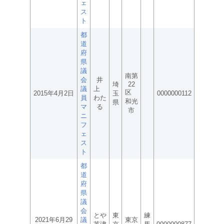
ェ
ス
ト
都
道
府
県
議
南第
会
井
埼
22
議
上
区
2015年4月2日
玉
0000000112
員
わた
和光
県
マ
る
市
ニ
フ
ェ
ス
ト
都
道
府
県
議
会
とや
東
練
2021年6月29
議
東京