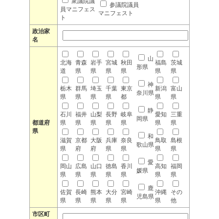
衆議院議
参議院議員
員マニフェス
マニフェスト
ト
政治家
名
山
北海
青森
岩手
宮城
秋田
福島
茨城
形県
道
県
県
県
県
県
県
神
栃木
群馬
埼玉
千葉
東京
新潟
富山
奈川県
県
県
県
県
都
県
県
静
石川
福井
山梨
長野
岐阜
愛知
三重
岡県
都道府
県
県
県
県
県
県
県
県
和
滋賀
京都
大阪
兵庫
奈良
鳥取
島根
歌山県
県
府
府
県
県
県
県
愛
岡山
広島
山口
徳島
香川
高知
福岡
媛県
県
県
県
県
県
県
県
鹿
佐賀
長崎
熊本
大分
宮崎
沖縄
その
児島県
県
県
県
県
県
県
他
市区町