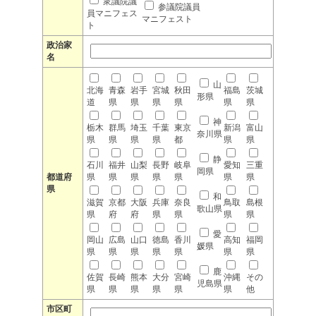
衆議院議
参議院議員
員マニフェス
マニフェスト
ト
政治家
名
山
北海
青森
岩手
宮城
秋田
福島
茨城
形県
道
県
県
県
県
県
県
神
栃木
群馬
埼玉
千葉
東京
新潟
富山
奈川県
県
県
県
県
都
県
県
静
石川
福井
山梨
長野
岐阜
愛知
三重
岡県
都道府
県
県
県
県
県
県
県
県
和
滋賀
京都
大阪
兵庫
奈良
鳥取
島根
歌山県
県
府
府
県
県
県
県
愛
岡山
広島
山口
徳島
香川
高知
福岡
媛県
県
県
県
県
県
県
県
鹿
佐賀
長崎
熊本
大分
宮崎
沖縄
その
児島県
県
県
県
県
県
県
他
市区町