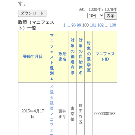
す。
991
-
1000
件 /
1078
件
政策（マニフェス
1
...
98
99
100
101
102
...
108
ト）一覧
マ
対
対
ニ
対
象
象
フ
象
の
の
ェ
政治
の
マニフェス
登録年月日
都
自
ス
家名
選
トID
道
治
ト
挙
府
体
種
区
県
名
別
▲
区
議
会
議
世
員
東
2015年4月17
藤井
田
マ
京
0000000163
日
まな
谷
ニ
都
区
フ
ェ