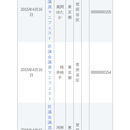
議
世
員
風間
東
2015年4月16
田
マ
ゆた
京
0000000155
日
谷
ニ
か
都
区
フ
ェ
ス
ト
区
議
会
議
世
員
桜
東
2015年4月16
田
マ
井純
京
0000000154
日
谷
ニ
子
都
区
フ
ェ
ス
ト
区
議
会
議
世
員
河村
東