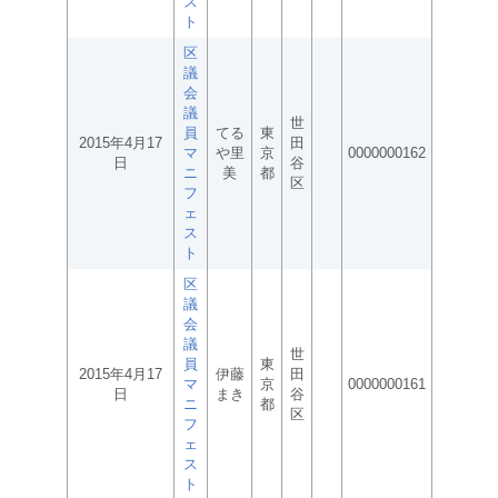
ス
ト
区
議
会
議
世
員
てる
東
2015年4月17
田
マ
や里
京
0000000162
日
谷
ニ
美
都
区
フ
ェ
ス
ト
区
議
会
議
世
員
東
2015年4月17
伊藤
田
マ
京
0000000161
日
まき
谷
ニ
都
区
フ
ェ
ス
ト