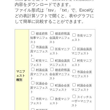
内容をダウンロードできます。
ファイル形式は「tsv」「txt」で、Excelな
どの表計算ソフトで開くと、表やグラフに
して簡単に比較することができます。
都道府県
都道府県議
市長マニフ
知事マニフェ
会議員マニフェ
ェスト
スト
スト
市議会議
区長マニフ
区議会議員
員マニフェス
ェスト
マニフェスト
ト
町長マニ
町議会議員
村長マニフ
フェスト
マニフェスト
ェスト
村議会議
都道府県議
マニフ
市議会会派
員マニフェス
会会派マニフェ
ェスト
マニフェスト
ト
スト
種別
区議会会
町議会会派
村議会会派
派マニフェス
マニフェスト
マニフェスト
ト
スイッチユ
市民マニ
政党マニフ
ーザーマニフェ
フェスト
ェスト
スト