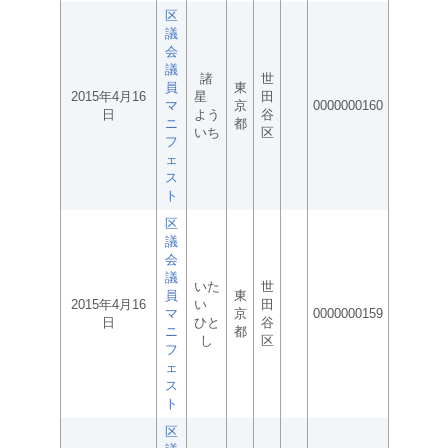
区
議
会
議
諸
世
員
東
2015年4月16
星
田
マ
京
0000000160
日
よう
谷
ニ
都
いち
区
フ
ェ
ス
ト
区
議
会
議
いた
世
員
東
2015年4月16
い
田
マ
京
0000000159
日
ひと
谷
ニ
都
し
区
フ
ェ
ス
ト
区