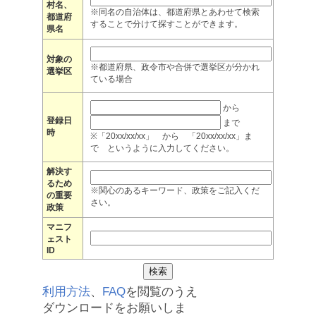
村名、
※同名の自治体は、都道府県とあわせて検索
都道府
することで分けて探すことができます。
県名
対象の
※都道府県、政令市や合併で選挙区が分かれ
選挙区
ている場合
から
登録日
まで
時
※「20xx/xx/xx」 から 「20xx/xx/xx」ま
で というように入力してください。
解決す
るため
※関心のあるキーワード、政策をご記入くだ
の重要
さい。
政策
マニフ
ェスト
ID
利用方法
、
FAQ
を閲覧のうえ
ダウンロードをお願いしま