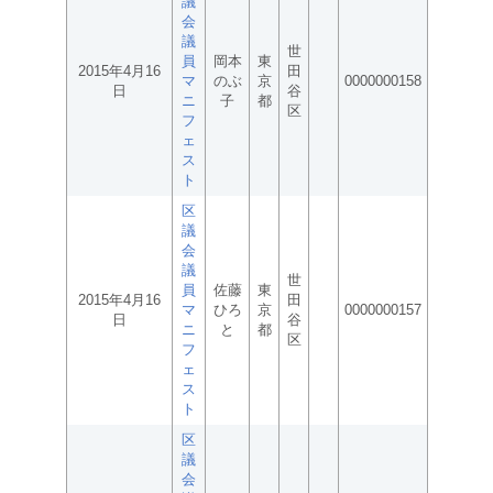
議
会
議
世
員
岡本
東
2015年4月16
田
マ
のぶ
京
0000000158
日
谷
ニ
子
都
区
フ
ェ
ス
ト
区
議
会
議
世
員
佐藤
東
2015年4月16
田
マ
ひろ
京
0000000157
日
谷
ニ
と
都
区
フ
ェ
ス
ト
区
議
会