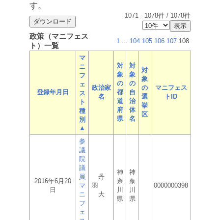
す。
1071
-
1078
件 /
1078
件
政策（マニフェス
1
...
104
105
106
107
108
ト）一覧
マ
対
対
ニ
対
象
象
フ
象
の
の
ェ
政治家
の
マニフェス
登録年月日
都
自
ス
名
選
トID
道
治
ト
挙
府
体
種
区
県
名
別
▲
参
議
院
議
神
神
員
丹
2016年6月20
奈
奈
マ
羽
0000000398
日
川
川
ニ
大
県
県
フ
ェ