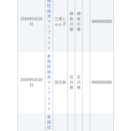
議
院
議
神
神
員
2016年6月20
三原じ
奈
奈
マ
0000000393
日
ゅん子
川
川
ニ
県
県
フ
ェ
ス
ト
参
議
院
議
員
石
石
2016年6月20
マ
宮元智
川
川
0000000392
日
ニ
県
県
フ
ェ
ス
ト
参
議
院