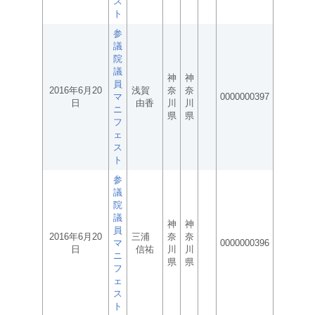
ス
ト
参
議
院
議
神
神
員
2016年6月20
浅賀
奈
奈
マ
0000000397
日
由香
川
川
ニ
県
県
フ
ェ
ス
ト
参
議
院
議
神
神
員
2016年6月20
三浦
奈
奈
マ
0000000396
日
信祐
川
川
ニ
県
県
フ
ェ
ス
ト