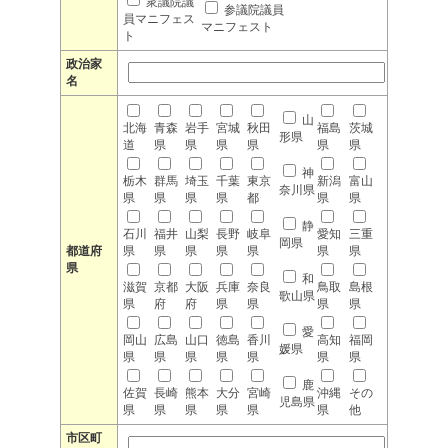
衆議院議
参議院議員
員マニフェス
マニフェスト
ト
政治家
名
山
北海
青森
岩手
宮城
秋田
福島
茨城
形県
道
県
県
県
県
県
県
神
栃木
群馬
埼玉
千葉
東京
新潟
富山
奈川県
県
県
県
県
都
県
県
静
石川
福井
山梨
長野
岐阜
愛知
三重
岡県
都道府
県
県
県
県
県
県
県
県
和
滋賀
京都
大阪
兵庫
奈良
鳥取
島根
歌山県
県
府
府
県
県
県
県
愛
岡山
広島
山口
徳島
香川
高知
福岡
媛県
県
県
県
県
県
県
県
鹿
佐賀
長崎
熊本
大分
宮崎
沖縄
その
児島県
県
県
県
県
県
県
他
市区町