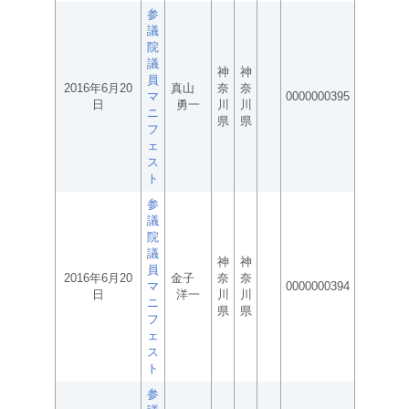
参
議
院
議
神
神
員
2016年6月20
真山
奈
奈
マ
0000000395
日
勇一
川
川
ニ
県
県
フ
ェ
ス
ト
参
議
院
議
神
神
員
2016年6月20
金子
奈
奈
マ
0000000394
日
洋一
川
川
ニ
県
県
フ
ェ
ス
ト
参