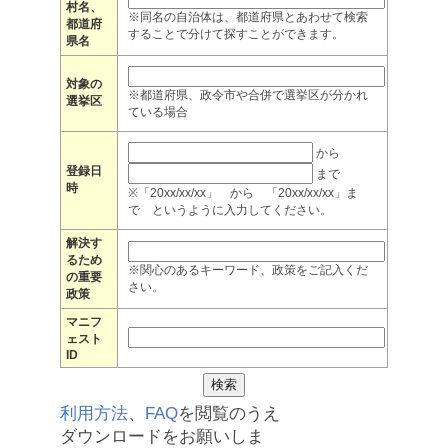
村名、
※同名の自治体は、都道府県とあわせて検索
都道府
することで分けて探すことができます。
県名
対象の
※都道府県、政令市や合併で選挙区が分かれ
選挙区
ている場合
から
登録日
まで
時
※「20xx/xx/xx」 から 「20xx/xx/xx」ま
で というように入力してください。
解決す
るため
※関心のあるキーワード、政策をご記入くだ
の重要
さい。
政策
マニフ
ェスト
ID
利用方法
、
FAQ
を閲覧のうえ
ダウンロードをお願いしま