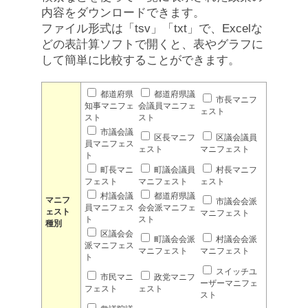
内容をダウンロードできます。
ファイル形式は「tsv」「txt」で、Excelな
どの表計算ソフトで開くと、表やグラフに
して簡単に比較することができます。
都道府県
都道府県議
市長マニフ
知事マニフェ
会議員マニフェ
ェスト
スト
スト
市議会議
区長マニフ
区議会議員
員マニフェス
ェスト
マニフェスト
ト
町長マニ
町議会議員
村長マニフ
フェスト
マニフェスト
ェスト
村議会議
都道府県議
マニフ
市議会会派
員マニフェス
会会派マニフェ
ェスト
マニフェスト
ト
スト
種別
区議会会
町議会会派
村議会会派
派マニフェス
マニフェスト
マニフェスト
ト
スイッチユ
市民マニ
政党マニフ
ーザーマニフェ
フェスト
ェスト
スト