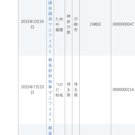
議
会
議
神
員
ため
川
2015年3月24
奈
マ
や
崎
川崎区
0000000047
日
川
ニ
義隆
市
県
フ
ェ
ス
ト
都
道
府
県
知
つか
埼
埼
2015年7月23
事
だ
玉
玉
0000000214
日
マ
桂祐
県
県
ニ
フ
ェ
ス
ト
都
道