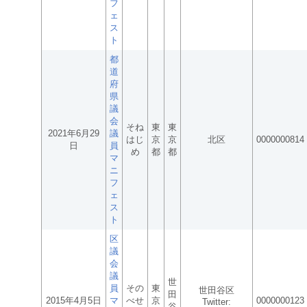
フ
ェ
ス
ト
都
道
府
県
議
会
そね
東
東
2021年6月29
議
はじ
京
京
北区
0000000814
日
員
め
都
都
マ
ニ
フ
ェ
ス
ト
区
議
会
議
世
員
その
東
世田谷区
田
2015年4月5日
マ
べせ
京
0000000123
Twitter:
谷