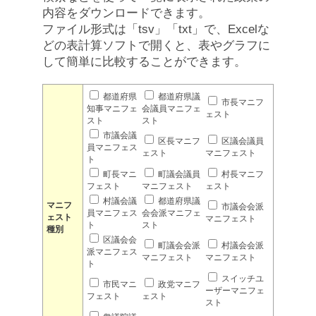
内容をダウンロードできます。
ファイル形式は「tsv」「txt」で、Excelな
どの表計算ソフトで開くと、表やグラフに
して簡単に比較することができます。
都道府県
都道府県議
市長マニフ
知事マニフェ
会議員マニフェ
ェスト
スト
スト
市議会議
区長マニフ
区議会議員
員マニフェス
ェスト
マニフェスト
ト
町長マニ
町議会議員
村長マニフ
フェスト
マニフェスト
ェスト
村議会議
都道府県議
マニフ
市議会会派
員マニフェス
会会派マニフェ
ェスト
マニフェスト
ト
スト
種別
区議会会
町議会会派
村議会会派
派マニフェス
マニフェスト
マニフェスト
ト
スイッチユ
市民マニ
政党マニフ
ーザーマニフェ
フェスト
ェスト
スト