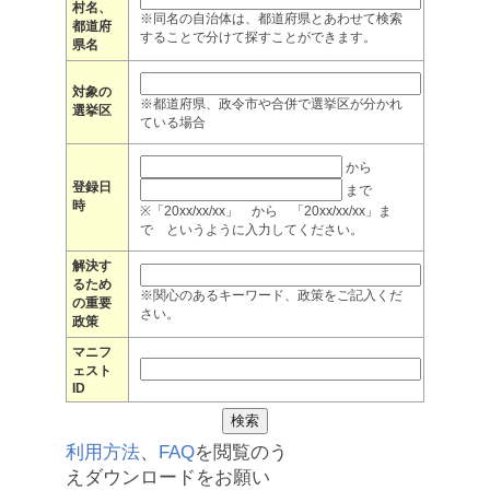
村名、
※同名の自治体は、都道府県とあわせて検索
都道府
することで分けて探すことができます。
県名
対象の
※都道府県、政令市や合併で選挙区が分かれ
選挙区
ている場合
から
登録日
まで
時
※「20xx/xx/xx」 から 「20xx/xx/xx」ま
で というように入力してください。
解決す
るため
※関心のあるキーワード、政策をご記入くだ
の重要
さい。
政策
マニフ
ェスト
ID
利用方法
、
FAQ
を閲覧のう
えダウンロードをお願い