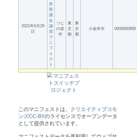
府
県
議
会
つじ
東
東
2021年6月29
議
の栄
京
京
小金井市
0000000858
日
員
作
都
都
マ
ニ
フ
ェ
ス
ト
このマニフェストは、
クリエイティブコモ
ンズCC-BY
のライセンスでオープンデータ
として提供されています。
マニフェストデータを再利用してウェブサ