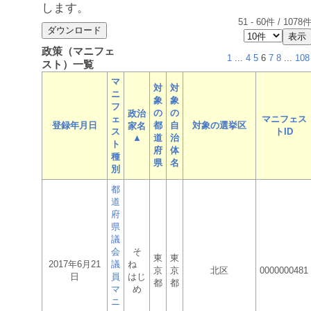
します。
51
-
60
件 /
1078
政策（マニフェ
1
...
4
5
6
7
8
...
108
スト）一覧
マ
対
対
ニ
象
象
フ
の
の
政治
ェ
マニフェス
登録年月日
都
自
対象の選挙区
家名
ス
トID
▲
道
治
ト
府
体
種
県
名
別
都
道
府
県
議
会
そ
東
東
2017年6月21
議
ね
京
京
北区
0000000481
日
員
はじ
都
都
マ
め
ニ