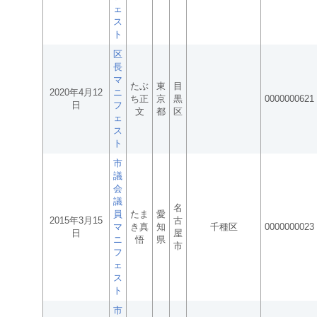
ェ
ス
ト
区
長
マ
たぶ
東
目
2020年4月12
ニ
ち正
京
黒
0000000621
日
フ
文
都
区
ェ
ス
ト
市
議
会
議
名
員
たま
愛
2015年3月15
古
マ
き真
知
千種区
0000000023
日
屋
ニ
悟
県
市
フ
ェ
ス
ト
市