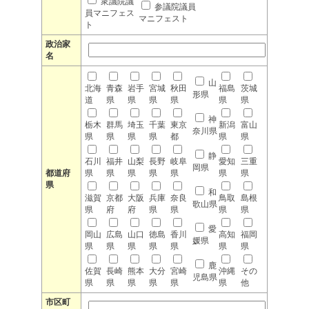
衆議院議
参議院議員
員マニフェス
マニフェスト
ト
政治家
名
山
北海
青森
岩手
宮城
秋田
福島
茨城
形県
道
県
県
県
県
県
県
神
栃木
群馬
埼玉
千葉
東京
新潟
富山
奈川県
県
県
県
県
都
県
県
静
石川
福井
山梨
長野
岐阜
愛知
三重
岡県
都道府
県
県
県
県
県
県
県
県
和
滋賀
京都
大阪
兵庫
奈良
鳥取
島根
歌山県
県
府
府
県
県
県
県
愛
岡山
広島
山口
徳島
香川
高知
福岡
媛県
県
県
県
県
県
県
県
鹿
佐賀
長崎
熊本
大分
宮崎
沖縄
その
児島県
県
県
県
県
県
県
他
市区町