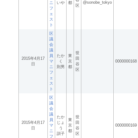
@sonobe_tokyo
ニ
いや
都
区
フ
ェ
ス
ト
区
議
会
議
世
員
たか
東
2015年4月17
田
マ
く
京
0000000168
日
谷
ニ
則男
都
区
フ
ェ
ス
ト
区
議
会
議
たか
世
員
東
2015年4月17
じょ
田
マ
京
0000000169
日
う
谷
ニ
都
訓子
区
フ