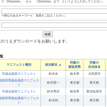
※「20xx/xx/xx」 から 「20xx/xx/xx」まで というように入力してください。
※関心のあるキーワード、政策をご記入ください。
覧のうえダウンロードをお願いします。
覧
対象の
対象の
マニフェスト種別
政治家名 ▲
都道府県
自治体名
市議会議員マニフェスト
鈴木央
栃木県
大田原市
都道府県議会議員マニフェス
鈴木賢一
東京都
東京都
ト
市議会議員マニフェスト
鈴木秀信
栃木県
那須塩原市
都道府県議会議員マニフェス
鈴木純
東京都
東京都
ト