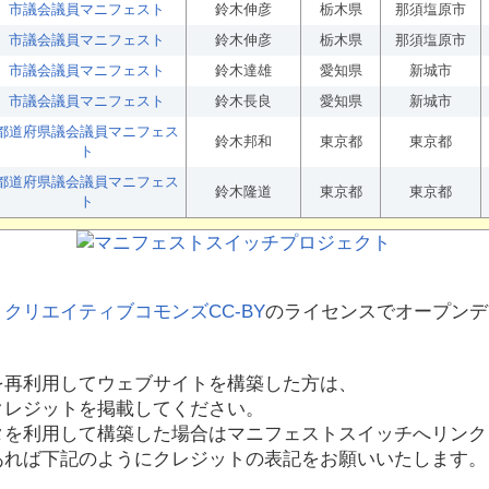
市議会議員マニフェスト
鈴木伸彦
栃木県
那須塩原市
市議会議員マニフェスト
鈴木伸彦
栃木県
那須塩原市
市議会議員マニフェスト
鈴木達雄
愛知県
新城市
市議会議員マニフェスト
鈴木長良
愛知県
新城市
都道府県議会議員マニフェス
鈴木邦和
東京都
東京都
ト
都道府県議会議員マニフェス
鈴木隆道
東京都
東京都
ト
、
クリエイティブコモンズCC-BY
のライセンスでオープンデ
を再利用してウェブサイトを構築した方は、
クレジットを掲載してください。
タを利用して構築した場合はマニフェストスイッチへリンク
あれば下記のようにクレジットの表記をお願いいたします。