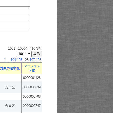
1051
-
1060
件 /
1078
件
1
...
104
105
106
107
108
マニフェス
対象の選挙区
トID
0000001128
荒川区
0000000839
0000000708
台東区
0000000747