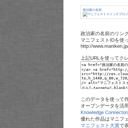
政治家の名前
政治家の名前のリンク
マニフェストIDを使
http://www.maniken.j
上記URLを使ってク
このデータを使って
オープンデータを活
Knowledge Connector
優れた作品はマニフ
マニフェスト大賞
で