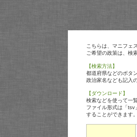
こちらは、マニフェ
ご希望の政策は、検
【検索方法】
都道府県などのボタ
政治家名なども記入
【ダウンロード】
検索などを使って一
ファイル形式は「tsv
することができます