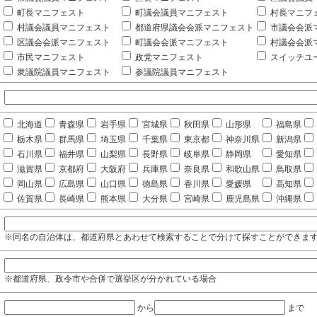
町長マニフェスト
町議会議員マニフェスト
村長マニフ
村議会議員マニフェスト
都道府県議会会派マニフェスト
市議会会派
区議会会派マニフェスト
町議会会派マニフェスト
村議会会派
市民マニフェスト
政党マニフェスト
スイッチユ
衆議院議員マニフェスト
参議院議員マニフェスト
北海道
青森県
岩手県
宮城県
秋田県
山形県
福島県
栃木県
群馬県
埼玉県
千葉県
東京都
神奈川県
新潟県
石川県
福井県
山梨県
長野県
岐阜県
静岡県
愛知県
滋賀県
京都府
大阪府
兵庫県
奈良県
和歌山県
鳥取県
岡山県
広島県
山口県
徳島県
香川県
愛媛県
高知県
佐賀県
長崎県
熊本県
大分県
宮崎県
鹿児島県
沖縄県
※同名の自治体は、都道府県とあわせて検索することで分けて探すことができま
※都道府県、政令市や合併で選挙区が分かれている場合
から
まで