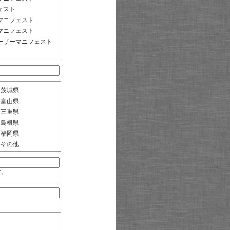
ェスト
マニフェスト
マニフェスト
ーザーマニフェスト
茨城県
富山県
三重県
島根県
福岡県
その他
す。