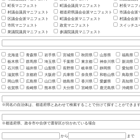
町長マニフェスト
町議会議員マニフェスト
村長マニフ
村議会議員マニフェスト
都道府県議会会派マニフェスト
市議会会派
区議会会派マニフェスト
町議会会派マニフェスト
村議会会派
市民マニフェスト
政党マニフェスト
スイッチユ
衆議院議員マニフェスト
参議院議員マニフェスト
北海道
青森県
岩手県
宮城県
秋田県
山形県
福島県
栃木県
群馬県
埼玉県
千葉県
東京都
神奈川県
新潟県
石川県
福井県
山梨県
長野県
岐阜県
静岡県
愛知県
滋賀県
京都府
大阪府
兵庫県
奈良県
和歌山県
鳥取県
岡山県
広島県
山口県
徳島県
香川県
愛媛県
高知県
佐賀県
長崎県
熊本県
大分県
宮崎県
鹿児島県
沖縄県
※同名の自治体は、都道府県とあわせて検索することで分けて探すことができま
※都道府県、政令市や合併で選挙区が分かれている場合
から
まで