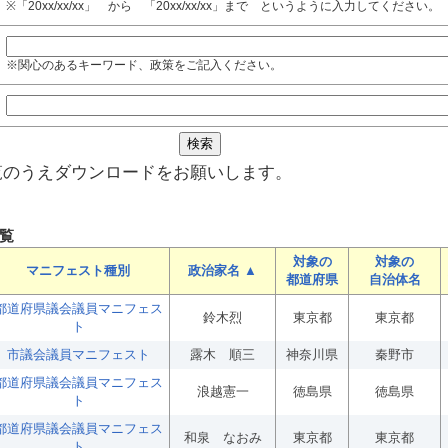
※「20xx/xx/xx」 から 「20xx/xx/xx」まで というように入力してください。
※関心のあるキーワード、政策をご記入ください。
覧のうえダウンロードをお願いします。
覧
対象の
対象の
マニフェスト種別
政治家名 ▲
都道府県
自治体名
都道府県議会議員マニフェス
鈴木烈
東京都
東京都
ト
市議会議員マニフェスト
露木 順三
神奈川県
秦野市
都道府県議会議員マニフェス
浪越憲一
徳島県
徳島県
ト
都道府県議会議員マニフェス
和泉 なおみ
東京都
東京都
ト