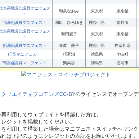
都道府県議会議員マニフェス
和泉なおみ
東京都
東京都
ト
市議会議員マニフェスト
和田 ひろゆき
神奈川県
秦野市
都道府県議会議員マニフェス
和田愛子
東京都
東京都
ト
参議院議員マニフェスト
壹岐 愛子
神奈川県
神奈川県
町長マニフェスト
枡富治
徳島県
牟岐町
市議会議員マニフェスト
榮高志
徳島県
徳島市
、
クリエイティブコモンズCC-BY
のライセンスでオープンデ
を再利用してウェブサイトを構築した方は、
クレジットを掲載してください。
タを利用して構築した場合はマニフェストスイッチへリンク
あれば下記のようにクレジットの表記をお願いいたします。