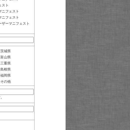
ェスト
マニフェスト
マニフェスト
ーザーマニフェスト
茨城県
富山県
三重県
島根県
福岡県
その他
す。