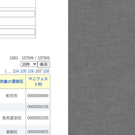
1061
-
1070
件 /
1078
件
1
...
104
105
106
107
108
マニフェス
対象の選挙区
トID
町田市
0000000894
0000000236
美馬選挙区
0000001035
葛飾区
0000000835