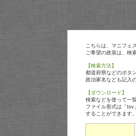
こちらは、マニフェ
ご希望の政策は、検
【検索方法】
都道府県などのボタ
政治家名なども記入
【ダウンロード】
検索などを使って一
ファイル形式は「tsv
することができます