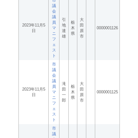
市
議
会
議
引
大
員
栃
2023年11月5
地
田
マ
木
0000001126
日
達
原
ニ
県
雄
市
フ
ェ
ス
ト
市
議
会
議
滝
大
員
栃
2023年11月5
田
田
マ
木
0000001125
日
一
原
ニ
県
郎
市
フ
ェ
ス
ト
市
議