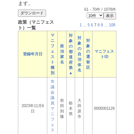
ます。
61
-
70
件 /
1078
件
政策（マニフェス
1
...
5
6
7
8
9
...
108
ト）一覧
マ
対
対
ニ
対
象
象
フ
政
象
の
の
ェ
治
の
マニフェス
都
登録年月日
自
ス
家
選
トID
道
治
ト
名
挙
府
体
種
区
県
名
別
▲
市
議
会
議
前
大
員
栃
2023年11月6
田
田
マ
木
0000001129
日
則
原
ニ
県
隆
市
フ
ェ
ス