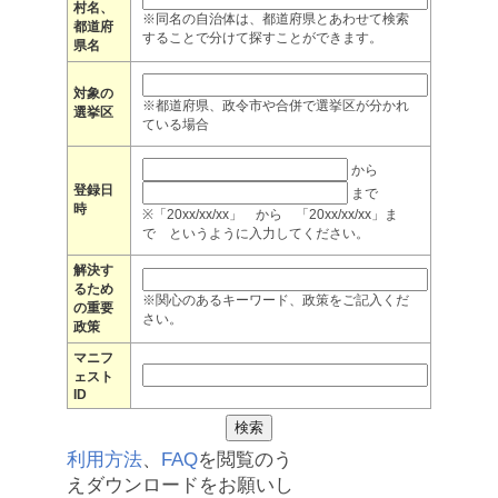
村名、
※同名の自治体は、都道府県とあわせて検索
都道府
することで分けて探すことができます。
県名
対象の
※都道府県、政令市や合併で選挙区が分かれ
選挙区
ている場合
から
登録日
まで
時
※「20xx/xx/xx」 から 「20xx/xx/xx」ま
で というように入力してください。
解決す
るため
※関心のあるキーワード、政策をご記入くだ
の重要
さい。
政策
マニフ
ェスト
ID
利用方法
、
FAQ
を閲覧のう
えダウンロードをお願いし