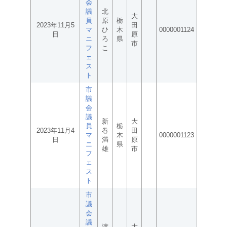
会
議
北
大
員
原
栃
2023年11月5
田
マ
ひ
木
0000001124
日
原
ニ
ろ
県
市
フ
こ
ェ
ス
ト
市
議
会
議
新
大
員
栃
2023年11月4
巻
田
マ
木
0000001123
日
満
原
ニ
県
雄
市
フ
ェ
ス
ト
市
議
会
議
渡
大