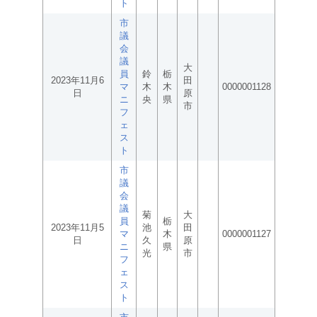
ト
市
議
会
議
大
員
鈴
栃
2023年11月6
田
マ
木
木
0000001128
日
原
ニ
央
県
市
フ
ェ
ス
ト
市
議
会
議
菊
大
員
栃
2023年11月5
池
田
マ
木
0000001127
日
久
原
ニ
県
光
市
フ
ェ
ス
ト