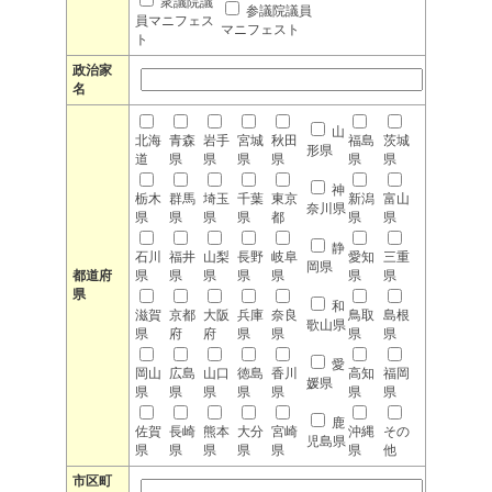
衆議院議
参議院議員
員マニフェス
マニフェスト
ト
政治家
名
山
北海
青森
岩手
宮城
秋田
福島
茨城
形県
道
県
県
県
県
県
県
神
栃木
群馬
埼玉
千葉
東京
新潟
富山
奈川県
県
県
県
県
都
県
県
静
石川
福井
山梨
長野
岐阜
愛知
三重
岡県
都道府
県
県
県
県
県
県
県
県
和
滋賀
京都
大阪
兵庫
奈良
鳥取
島根
歌山県
県
府
府
県
県
県
県
愛
岡山
広島
山口
徳島
香川
高知
福岡
媛県
県
県
県
県
県
県
県
鹿
佐賀
長崎
熊本
大分
宮崎
沖縄
その
児島県
県
県
県
県
県
県
他
市区町