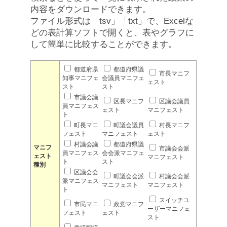
内容をダウンロードできます。
ファイル形式は「tsv」「txt」で、Excelな
どの表計算ソフトで開くと、表やグラフに
して簡単に比較することができます。
都道府県
都道府県議
市長マニフ
知事マニフェ
会議員マニフェ
ェスト
スト
スト
市議会議
区長マニフ
区議会議員
員マニフェス
ェスト
マニフェスト
ト
町長マニ
町議会議員
村長マニフ
フェスト
マニフェスト
ェスト
村議会議
都道府県議
マニフ
市議会会派
員マニフェス
会会派マニフェ
ェスト
マニフェスト
ト
スト
種別
区議会会
町議会会派
村議会会派
派マニフェス
マニフェスト
マニフェスト
ト
スイッチユ
市民マニ
政党マニフ
ーザーマニフェ
フェスト
ェスト
スト