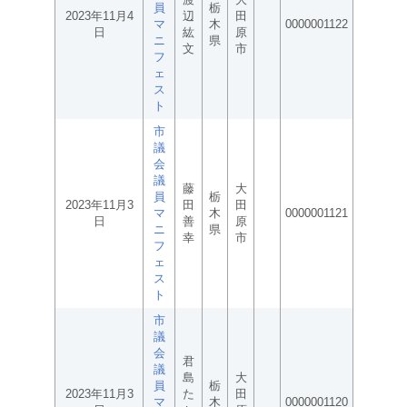
員
栃
2023年11月4
辺
田
マ
木
0000001122
日
紘
原
ニ
県
文
市
フ
ェ
ス
ト
市
議
会
議
藤
大
員
栃
2023年11月3
田
田
マ
木
0000001121
日
善
原
ニ
県
幸
市
フ
ェ
ス
ト
市
議
会
君
議
島
大
員
栃
2023年11月3
た
田
マ
木
0000001120