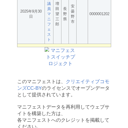
議
増
安
員
田
長
2025年9月30
曇
マ
望
野
0000001202
日
野
ニ
三
県
市
フ
郎
ェ
ス
ト
このマニフェストは、
クリエイティブコモ
ンズCC-BY
のライセンスでオープンデータ
として提供されています。
マニフェストデータを再利用してウェブサ
イトを構築した方は、
各マニフェストへのクレジットを掲載して
ください。