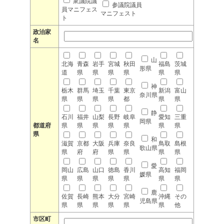
衆議院議
参議院議員
員マニフェス
マニフェスト
ト
政治家
名
山
北海
青森
岩手
宮城
秋田
福島
茨城
形県
道
県
県
県
県
県
県
神
栃木
群馬
埼玉
千葉
東京
新潟
富山
奈川県
県
県
県
県
都
県
県
静
石川
福井
山梨
長野
岐阜
愛知
三重
岡県
都道府
県
県
県
県
県
県
県
県
和
滋賀
京都
大阪
兵庫
奈良
鳥取
島根
歌山県
県
府
府
県
県
県
県
愛
岡山
広島
山口
徳島
香川
高知
福岡
媛県
県
県
県
県
県
県
県
鹿
佐賀
長崎
熊本
大分
宮崎
沖縄
その
児島県
県
県
県
県
県
県
他
市区町