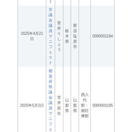
ト
市
議
会
室
議
那
井
員
栃
須
2025年4月21
り
マ
木
塩
0000001194
日
し
ニ
県
原
ょ
フ
市
う
ェ
ス
ト
都
道
府
県
議
西八
会
笠
山
山
代
議
井
2025年5月2日
梨
梨
郡・
0000001195
員
辰
県
県
南巨
マ
生
摩郡
ニ
フ
ェ