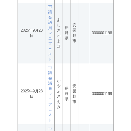
市
議
会
よ
議
し
安
員
長
2025年9月23
ざ
曇
マ
野
0000001198
日
わ
野
ニ
県
ま
市
フ
ほ
ェ
ス
ト
市
議
会
か
議
や
安
員
長
2025年9月28
ふ
曇
マ
野
0000001199
日
さ
野
ニ
県
え
市
フ
み
ェ
ス
ト
市