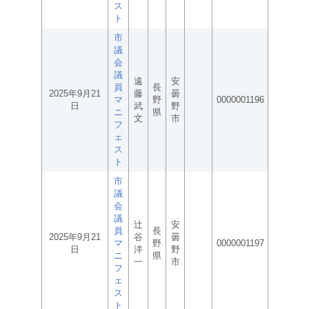
ス
ト
市
議
会
議
遠
安
員
長
2025年9月21
藤
曇
マ
野
0000001196
日
武
野
ニ
県
文
市
フ
ェ
ス
ト
市
議
会
議
辻
安
員
長
2025年9月21
谷
曇
マ
野
0000001197
日
洋
野
ニ
県
一
市
フ
ェ
ス
ト