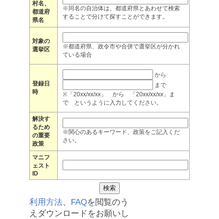
村名、
※同名の自治体は、都道府県とあわせて検索
都道府
することで分けて探すことができます。
県名
対象の
※都道府県、政令市や合併で選挙区が分かれ
選挙区
ている場合
から
登録日
まで
時
※「20xx/xx/xx」 から 「20xx/xx/xx」ま
で というように入力してください。
解決す
るため
※関心のあるキーワード、政策をご記入くだ
の重要
さい。
政策
マニフ
ェスト
ID
利用方法
、
FAQ
を閲覧のう
えダウンロードをお願いし