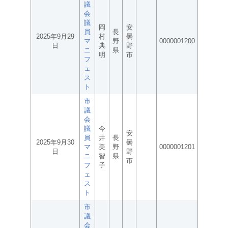
議
会
議
岡
安
員
長
2025年9月29
村
曇
マ
野
0000001200
日
典
野
ニ
県
明
市
フ
ェ
ス
ト
市
議
会
議
今
安
員
井
長
2025年9月30
曇
マ
美
野
0000001201
日
野
ニ
智
県
市
フ
子
ェ
ス
ト
市
議
会