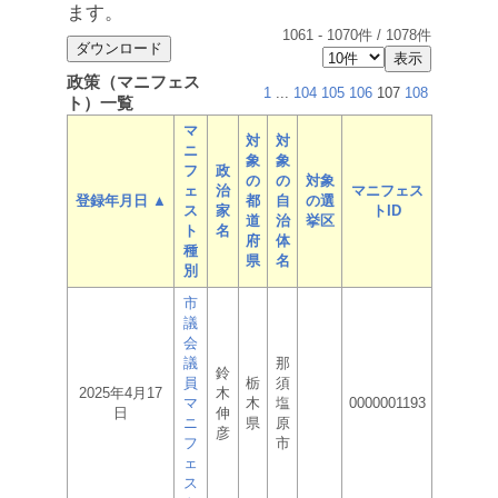
ます。
1061
-
1070
件 /
1078
件
政策（マニフェス
1
...
104
105
106
107
108
ト）一覧
マ
対
対
ニ
象
象
フ
政
の
の
対象
ェ
治
マニフェス
登録年月日 ▲
都
自
の選
ス
家
トID
道
治
挙区
ト
名
府
体
種
県
名
別
市
議
会
議
那
鈴
員
栃
須
2025年4月17
木
マ
木
塩
0000001193
日
伸
ニ
県
原
彦
フ
市
ェ
ス