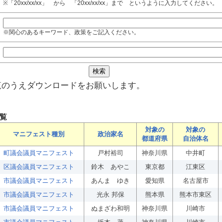
※「20xx/xx/xx」 から 「20xx/xx/xx」まで というように入力してください。
※関心のあるキーワード、政策をご記入ください。
覧のうえダウンロードをお願いします。
覧
対象の
対象の
マニフェスト種別
政治家名
都道府県
自治体名
町議会議員マニフェスト
戸村裕司
神奈川県
中井町
区議会議員マニフェスト
鈴木 あやこ
東京都
江東区
市議会議員マニフェスト
あんま ゆき
愛知県
名古屋市
市議会議員マニフェスト
光永 邦保
熊本県
熊本市東区
市議会議員マニフェスト
ぬまざわ和明
神奈川県
川崎市