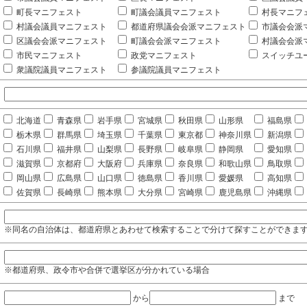
町長マニフェスト
町議会議員マニフェスト
村長マニフ
村議会議員マニフェスト
都道府県議会会派マニフェスト
市議会会派
区議会会派マニフェスト
町議会会派マニフェスト
村議会会派
市民マニフェスト
政党マニフェスト
スイッチユ
衆議院議員マニフェスト
参議院議員マニフェスト
北海道
青森県
岩手県
宮城県
秋田県
山形県
福島県
栃木県
群馬県
埼玉県
千葉県
東京都
神奈川県
新潟県
石川県
福井県
山梨県
長野県
岐阜県
静岡県
愛知県
滋賀県
京都府
大阪府
兵庫県
奈良県
和歌山県
鳥取県
岡山県
広島県
山口県
徳島県
香川県
愛媛県
高知県
佐賀県
長崎県
熊本県
大分県
宮崎県
鹿児島県
沖縄県
※同名の自治体は、都道府県とあわせて検索することで分けて探すことができま
※都道府県、政令市や合併で選挙区が分かれている場合
から
まで