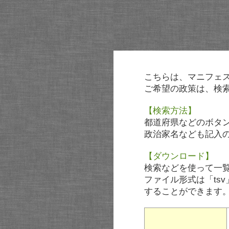
こちらは、マニフェ
ご希望の政策は、検
【検索方法】
都道府県などのボタ
政治家名なども記入
【ダウンロード】
検索などを使って一
ファイル形式は「tsv
することができます