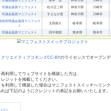
市議会議員マニフェスト
坂本 茂
神奈川県
川崎市
市議会議員マニフェスト
松川正二郎
神奈川県
川崎市
市議会議員マニフェスト
すえなが直
神奈川県
川崎市
都道府県議会議員マニフェス
太田維久
岐阜県
岐阜県
ト
市議会議員マニフェスト
田中敦朗
熊本県
熊本市
、
クリエイティブコモンズCC-BY
のライセンスでオープンデ
を再利用してウェブサイトを構築した方は、
クレジットを掲載してください。
タを利用して構築した場合はマニフェストスイッチへリンク
あれば下記のようにクレジットの表記をお願いいたします。