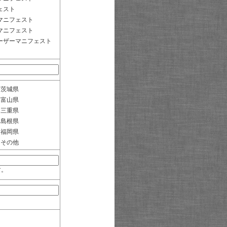
ェスト
マニフェスト
マニフェスト
ーザーマニフェスト
茨城県
富山県
三重県
島根県
福岡県
その他
す。