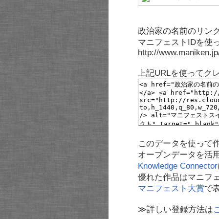
政治家の名前のリンク
マニフェストIDを使
http://www.maniken.j
上記URLを使ってク
このデータを使って
オープンデータを活
Knowledge Connector
優れた作品はマニフ
マニフェスト大賞
で
≫詳しい登録方法は