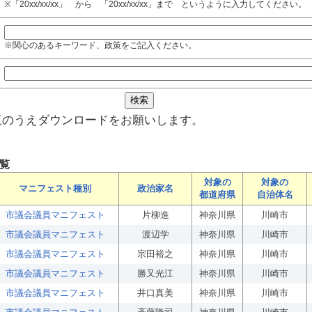
※「20xx/xx/xx」 から 「20xx/xx/xx」まで というように入力してください。
※関心のあるキーワード、政策をご記入ください。
覧のうえダウンロードをお願いします。
覧
対象の
対象の
マニフェスト種別
政治家名
都道府県
自治体名
市議会議員マニフェスト
片柳進
神奈川県
川崎市
市議会議員マニフェスト
渡辺学
神奈川県
川崎市
市議会議員マニフェスト
宗田裕之
神奈川県
川崎市
市議会議員マニフェスト
勝又光江
神奈川県
川崎市
市議会議員マニフェスト
井口真美
神奈川県
川崎市