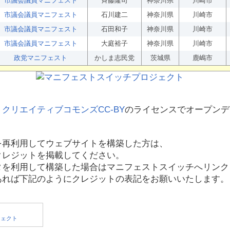
市議会議員マニフェスト
斉藤隆司
神奈川県
川崎市
市議会議員マニフェスト
石川建二
神奈川県
川崎市
市議会議員マニフェスト
石田和子
神奈川県
川崎市
市議会議員マニフェスト
大庭裕子
神奈川県
川崎市
政党マニフェスト
かしま志民党
茨城県
鹿嶋市
、
クリエイティブコモンズCC-BY
のライセンスでオープンデ
を再利用してウェブサイトを構築した方は、
クレジットを掲載してください。
タを利用して構築した場合はマニフェストスイッチへリンク
あれば下記のようにクレジットの表記をお願いいたします。