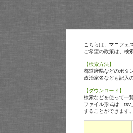
こちらは、マニフェ
ご希望の政策は、検
【検索方法】
都道府県などのボタ
政治家名なども記入
【ダウンロード】
検索などを使って一
ファイル形式は「tsv
することができます