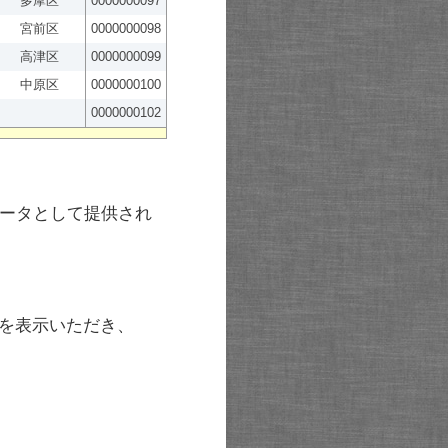
多摩区
0000000097
宮前区
0000000098
高津区
0000000099
中原区
0000000100
0000000102
ータとして提供され
を表示いただき、