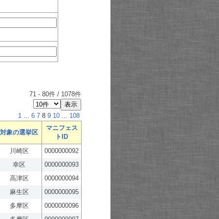
71
-
80
件 /
1078
件
1
...
6
7
8
9
10
...
108
マニフェス
対象の選挙区
トID
川崎区
0000000092
幸区
0000000093
高津区
0000000094
麻生区
0000000095
多摩区
0000000096