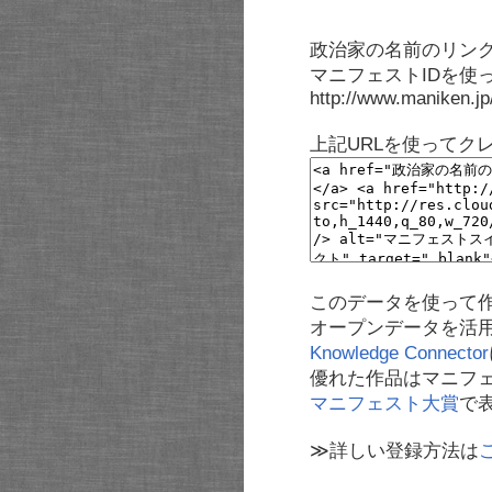
政治家の名前のリンク
マニフェストIDを使
http://www.maniken.j
上記URLを使ってク
このデータを使って
オープンデータを活
Knowledge Connector
優れた作品はマニフ
マニフェスト大賞
で
≫詳しい登録方法は