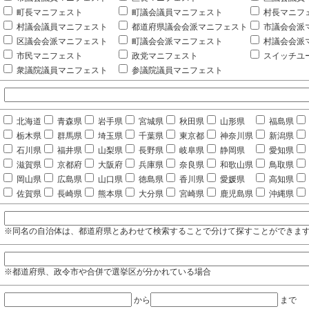
町長マニフェスト
町議会議員マニフェスト
村長マニフ
村議会議員マニフェスト
都道府県議会会派マニフェスト
市議会会派
区議会会派マニフェスト
町議会会派マニフェスト
村議会会派
市民マニフェスト
政党マニフェスト
スイッチユ
衆議院議員マニフェスト
参議院議員マニフェスト
北海道
青森県
岩手県
宮城県
秋田県
山形県
福島県
栃木県
群馬県
埼玉県
千葉県
東京都
神奈川県
新潟県
石川県
福井県
山梨県
長野県
岐阜県
静岡県
愛知県
滋賀県
京都府
大阪府
兵庫県
奈良県
和歌山県
鳥取県
岡山県
広島県
山口県
徳島県
香川県
愛媛県
高知県
佐賀県
長崎県
熊本県
大分県
宮崎県
鹿児島県
沖縄県
※同名の自治体は、都道府県とあわせて検索することで分けて探すことができま
※都道府県、政令市や合併で選挙区が分かれている場合
から
まで