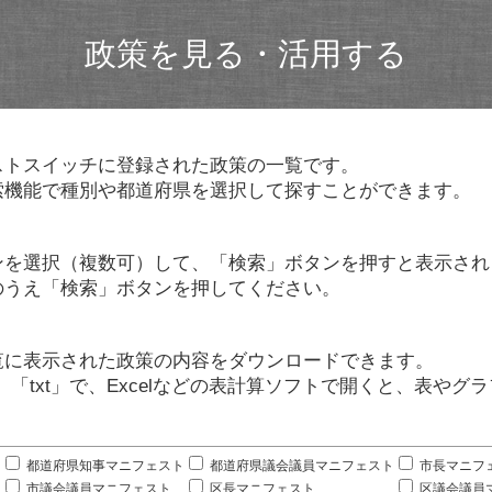
政策を見る・活用する
ストスイッチに登録された政策の一覧です。
索機能で種別や都道府県を選択して探すことができます。
ンを選択（複数可）して、「検索」ボタンを押すと表示され
のうえ「検索」ボタンを押してください。
覧に表示された政策の内容をダウンロードできます。
」「txt」で、Excelなどの表計算ソフトで開くと、表や
。
都道府県知事マニフェスト
都道府県議会議員マニフェスト
市長マニフ
市議会議員マニフェスト
区長マニフェスト
区議会議員