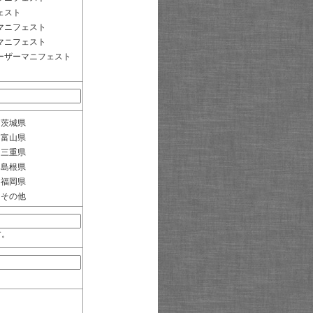
ェスト
マニフェスト
マニフェスト
ーザーマニフェスト
茨城県
富山県
三重県
島根県
福岡県
その他
す。