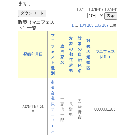
ます。
1071
-
1078
件 /
1078
件
政策（マニフェス
1
...
104
105
106
107
108
ト）一覧
マ
対
対
ニ
対
象
象
フ
政
象
の
の
ェ
治
の
マニフェス
登録年月日
都
自
ス
家
選
トID ▲
道
治
ト
名
挙
府
体
種
区
県
名
別
市
議
会
議
一
安
員
志
長
2025年9月30
曇
マ
信
野
0000001203
日
野
ニ
一
県
市
フ
郎
ェ
ス