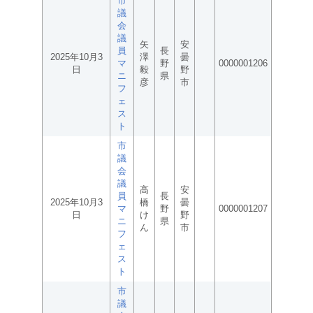
市
議
会
議
矢
安
員
長
2025年10月3
澤
曇
マ
野
0000001206
日
毅
野
ニ
県
彦
市
フ
ェ
ス
ト
市
議
会
議
高
安
員
長
2025年10月3
橋
曇
マ
野
0000001207
日
け
野
ニ
県
ん
市
フ
ェ
ス
ト
市
議