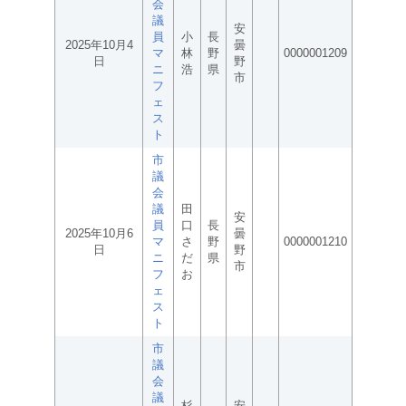
会
議
安
員
小
長
2025年10月4
曇
マ
林
野
0000001209
日
野
ニ
浩
県
市
フ
ェ
ス
ト
市
議
会
議
田
安
員
口
長
2025年10月6
曇
マ
さ
野
0000001210
日
野
ニ
だ
県
市
フ
お
ェ
ス
ト
市
議
会
議
杉
安