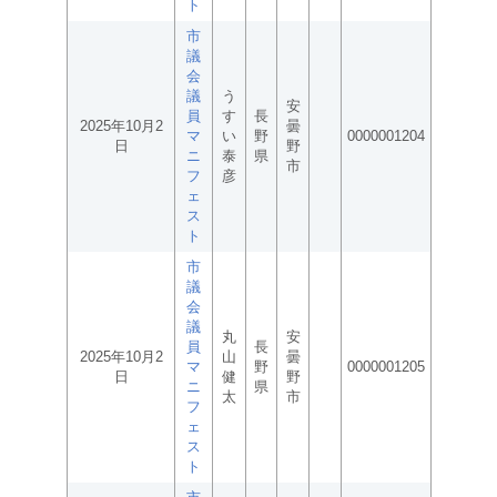
ト
市
議
会
議
う
安
員
す
長
2025年10月2
曇
マ
い
野
0000001204
日
野
ニ
泰
県
市
フ
彦
ェ
ス
ト
市
議
会
議
丸
安
員
長
2025年10月2
山
曇
マ
野
0000001205
日
健
野
ニ
県
太
市
フ
ェ
ス
ト