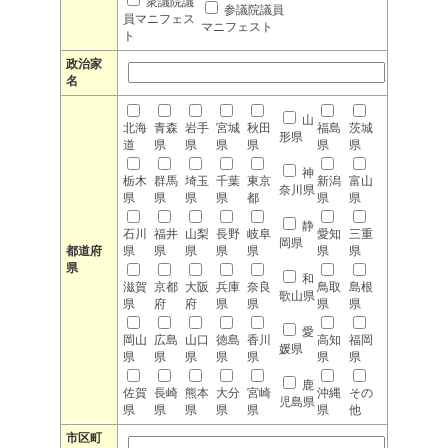
衆議院議
参議院議員
員マニフェス
マニフェスト
ト
政治家
名
山
北海
青森
岩手
宮城
秋田
福島
茨城
形県
道
県
県
県
県
県
県
神
栃木
群馬
埼玉
千葉
東京
新潟
富山
奈川県
県
県
県
県
都
県
県
静
石川
福井
山梨
長野
岐阜
愛知
三重
岡県
都道府
県
県
県
県
県
県
県
県
和
滋賀
京都
大阪
兵庫
奈良
鳥取
島根
歌山県
県
府
府
県
県
県
県
愛
岡山
広島
山口
徳島
香川
高知
福岡
媛県
県
県
県
県
県
県
県
鹿
佐賀
長崎
熊本
大分
宮崎
沖縄
その
児島県
県
県
県
県
県
県
他
市区町