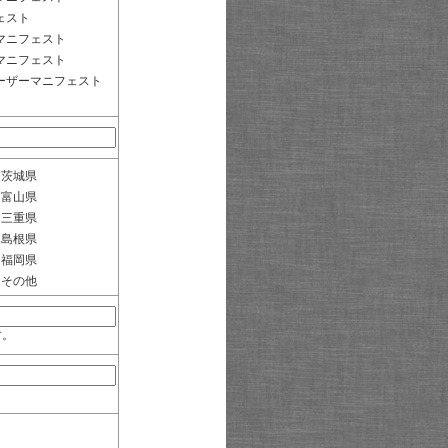
ェスト
マニフェスト
マニフェスト
ーザーマニフェスト
茨城県
富山県
三重県
島根県
福岡県
その他
す。