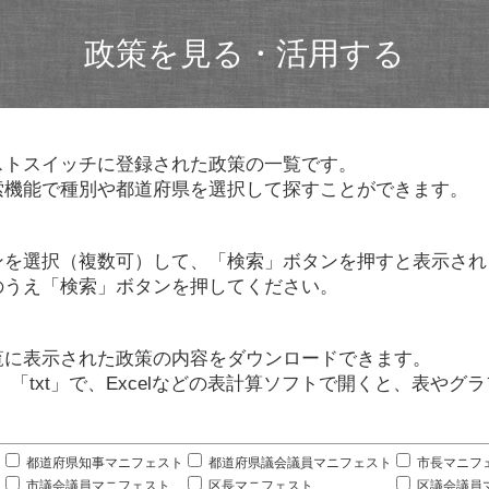
政策を見る・活用する
ストスイッチに登録された政策の一覧です。
索機能で種別や都道府県を選択して探すことができます。
ンを選択（複数可）して、「検索」ボタンを押すと表示され
のうえ「検索」ボタンを押してください。
覧に表示された政策の内容をダウンロードできます。
」「txt」で、Excelなどの表計算ソフトで開くと、表や
。
都道府県知事マニフェスト
都道府県議会議員マニフェスト
市長マニフ
市議会議員マニフェスト
区長マニフェスト
区議会議員