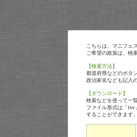
こちらは、マニフェ
ご希望の政策は、検
【検索方法】
都道府県などのボタ
政治家名なども記入
【ダウンロード】
検索などを使って一
ファイル形式は「tsv
することができます