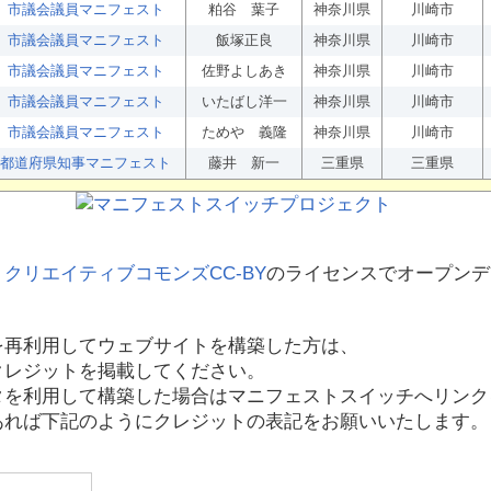
市議会議員マニフェスト
粕谷 葉子
神奈川県
川崎市
市議会議員マニフェスト
飯塚正良
神奈川県
川崎市
市議会議員マニフェスト
佐野よしあき
神奈川県
川崎市
市議会議員マニフェスト
いたばし洋一
神奈川県
川崎市
市議会議員マニフェスト
ためや 義隆
神奈川県
川崎市
都道府県知事マニフェスト
藤井 新一
三重県
三重県
、
クリエイティブコモンズCC-BY
のライセンスでオープンデ
を再利用してウェブサイトを構築した方は、
クレジットを掲載してください。
タを利用して構築した場合はマニフェストスイッチへリンク
あれば下記のようにクレジットの表記をお願いいたします。