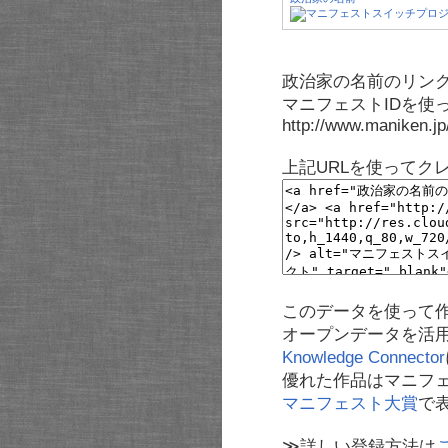
政治家の名前のリンク
マニフェストIDを使
http://www.maniken.j
上記URLを使ってク
このデータを使って
オープンデータを活
Knowledge Connector
優れた作品はマニフ
マニフェスト大賞
で
≫詳しい登録方法は