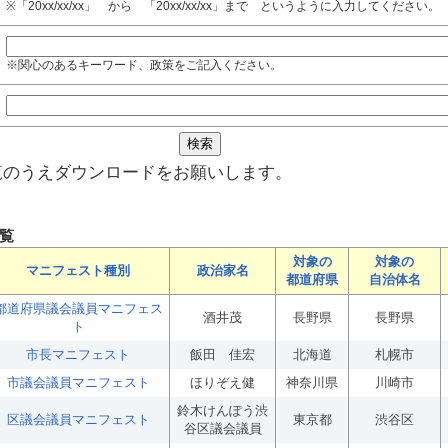
※「20xx/xx/xx」 から 「20xx/xx/xx」まで というように入力してください。
※関心のあるキーワード、政策をご記入ください。
覧のうえダウンロードをお願いします。
覧
対象の
対象の
マニフェスト種別
政治家名
都道府県
自治体名
都道府県議会議員マニフェス
酒井茂
長野県
長野県
ト
市長マニフェスト
飯田 佳宏
北海道
札幌市
市議会議員マニフェスト
ほりぞえ健
神奈川県
川崎市
鈴木けんぽう渋
区議会議員マニフェスト
東京都
渋谷区
谷区議会議員