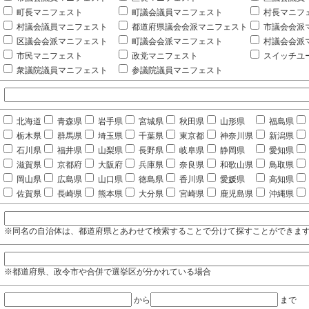
町長マニフェスト
町議会議員マニフェスト
村長マニフ
村議会議員マニフェスト
都道府県議会会派マニフェスト
市議会会派
区議会会派マニフェスト
町議会会派マニフェスト
村議会会派
市民マニフェスト
政党マニフェスト
スイッチユ
衆議院議員マニフェスト
参議院議員マニフェスト
北海道
青森県
岩手県
宮城県
秋田県
山形県
福島県
栃木県
群馬県
埼玉県
千葉県
東京都
神奈川県
新潟県
石川県
福井県
山梨県
長野県
岐阜県
静岡県
愛知県
滋賀県
京都府
大阪府
兵庫県
奈良県
和歌山県
鳥取県
岡山県
広島県
山口県
徳島県
香川県
愛媛県
高知県
佐賀県
長崎県
熊本県
大分県
宮崎県
鹿児島県
沖縄県
※同名の自治体は、都道府県とあわせて検索することで分けて探すことができま
※都道府県、政令市や合併で選挙区が分かれている場合
から
まで