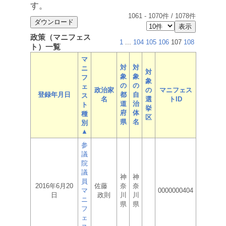
す。
1061
-
1070
件 /
1078
件
政策（マニフェス
1
...
104
105
106
107
108
ト）一覧
マ
対
対
ニ
対
象
象
フ
象
の
の
ェ
政治家
の
マニフェス
登録年月日
都
自
ス
名
選
トID
道
治
ト
挙
府
体
種
区
県
名
別
▲
参
議
院
議
神
神
員
2016年6月20
佐藤
奈
奈
マ
0000000404
日
政則
川
川
ニ
県
県
フ
ェ