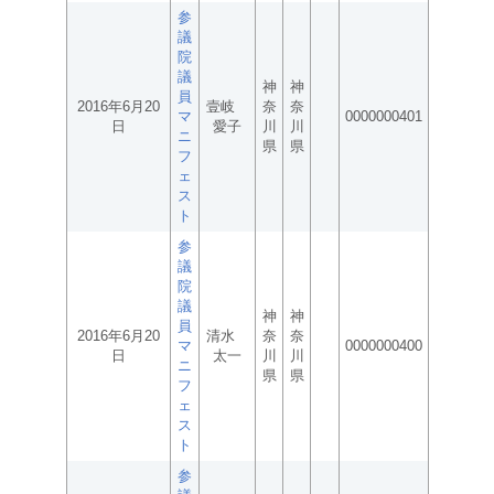
参
議
院
議
神
神
員
2016年6月20
壹岐
奈
奈
マ
0000000401
日
愛子
川
川
ニ
県
県
フ
ェ
ス
ト
参
議
院
議
神
神
員
2016年6月20
清水
奈
奈
マ
0000000400
日
太一
川
川
ニ
県
県
フ
ェ
ス
ト
参