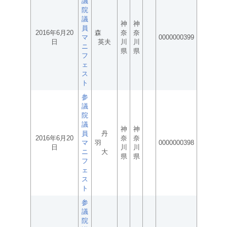
議
院
議
神
神
員
2016年6月20
森
奈
奈
マ
0000000399
日
英夫
川
川
ニ
県
県
フ
ェ
ス
ト
参
議
院
議
神
神
員
丹
2016年6月20
奈
奈
マ
羽
0000000398
日
川
川
ニ
大
県
県
フ
ェ
ス
ト
参
議
院