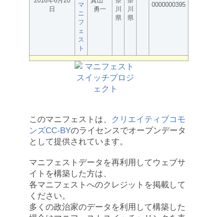
2016年6月20
真山
奈
奈
マ
0000000395
日
勇一
川
川
ニ
県
県
フ
ェ
ス
ト
このマニフェストは、
クリエイティブコモ
ンズCC-BY
のライセンスでオープンデータ
として提供されています。
マニフェストデータを再利用してウェブサ
イトを構築した方は、
各マニフェストへのクレジットを掲載して
ください。
多くの政治家のデータを利用して構築した