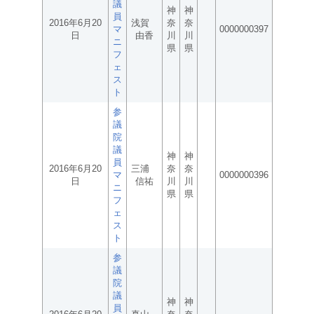
議
神
神
員
2016年6月20
浅賀
奈
奈
マ
0000000397
日
由香
川
川
ニ
県
県
フ
ェ
ス
ト
参
議
院
議
神
神
員
2016年6月20
三浦
奈
奈
マ
0000000396
日
信祐
川
川
ニ
県
県
フ
ェ
ス
ト
参
議
院
議
神
神
員