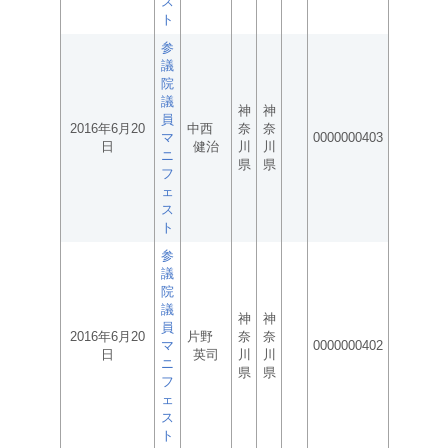
ス
ト
参
議
院
議
神
神
員
2016年6月20
中西
奈
奈
マ
0000000403
日
健治
川
川
ニ
県
県
フ
ェ
ス
ト
参
議
院
議
神
神
員
2016年6月20
片野
奈
奈
マ
0000000402
日
英司
川
川
ニ
県
県
フ
ェ
ス
ト