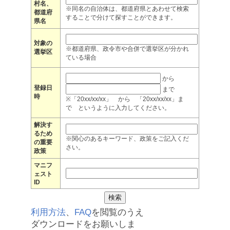
村名、
※同名の自治体は、都道府県とあわせて検索
都道府
することで分けて探すことができます。
県名
対象の
※都道府県、政令市や合併で選挙区が分かれ
選挙区
ている場合
から
登録日
まで
時
※「20xx/xx/xx」 から 「20xx/xx/xx」ま
で というように入力してください。
解決す
るため
※関心のあるキーワード、政策をご記入くだ
の重要
さい。
政策
マニフ
ェスト
ID
利用方法
、
FAQ
を閲覧のうえ
ダウンロードをお願いしま