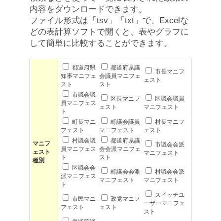
内容をダウンロードできます。
ファイル形式は「tsv」「txt」で、Excelな
どの表計算ソフトで開くと、表やグラフに
して簡単に比較することができます。
都道府県
都道府県議
市長マニフ
知事マニフェ
会議員マニフェ
ェスト
スト
スト
市議会議
区長マニフ
区議会議員
員マニフェス
ェスト
マニフェスト
ト
町長マニ
町議会議員
村長マニフ
フェスト
マニフェスト
ェスト
村議会議
都道府県議
マニフ
市議会会派
員マニフェス
会会派マニフェ
ェスト
マニフェスト
ト
スト
種別
区議会会
町議会会派
村議会会派
派マニフェス
マニフェスト
マニフェスト
ト
スイッチユ
市民マニ
政党マニフ
ーザーマニフェ
フェスト
ェスト
スト