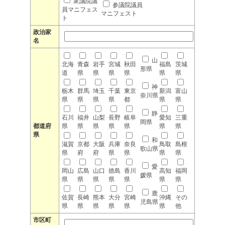
衆議院議
参議院議員
員マニフェス
マニフェスト
ト
政治家
名
山
北海
青森
岩手
宮城
秋田
福島
茨城
形県
道
県
県
県
県
県
県
神
栃木
群馬
埼玉
千葉
東京
新潟
富山
奈川県
県
県
県
県
都
県
県
静
石川
福井
山梨
長野
岐阜
愛知
三重
岡県
都道府
県
県
県
県
県
県
県
県
和
滋賀
京都
大阪
兵庫
奈良
鳥取
島根
歌山県
県
府
府
県
県
県
県
愛
岡山
広島
山口
徳島
香川
高知
福岡
媛県
県
県
県
県
県
県
県
鹿
佐賀
長崎
熊本
大分
宮崎
沖縄
その
児島県
県
県
県
県
県
県
他
市区町