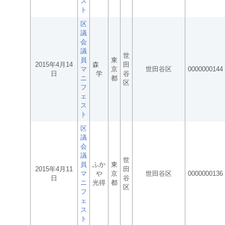
ス
ト
区
議
会
議
世
員
東
2015年4月14
森
田
マ
京
世田谷区
0000000144
日
学
谷
ニ
都
区
フ
ェ
ス
ト
区
議
会
議
世
員
ふか
東
2015年4月11
田
マ
や
京
世田谷区
0000000136
日
谷
ニ
光得
都
区
フ
ェ
ス
ト