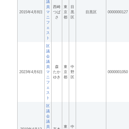
議
員
西崎
東
目
2015年4月8日
マ
つば
京
黒
目黒区
0000000127
ニ
さ
都
区
フ
ェ
ス
ト
区
議
会
議
員
森
東
中
2023年4月6日
マ
たか
京
野
0000001050
ニ
ゆき
都
区
フ
ェ
ス
ト
区
議
会
議
員
東
中