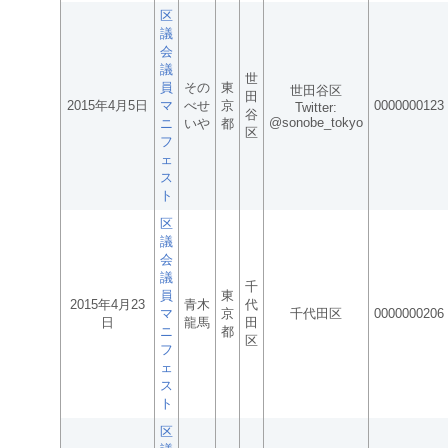
区
議
会
議
世
員
その
東
世田谷区
田
2015年4月5日
マ
べせ
京
0000000123
Twitter:
谷
@sonobe_tokyo
ニ
いや
都
区
フ
ェ
ス
ト
区
議
会
議
千
員
東
2015年4月23
青木
代
マ
京
千代田区
0000000206
日
龍馬
田
ニ
都
区
フ
ェ
ス
ト
区