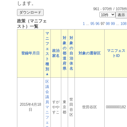
します。
961
-
970
件 /
1078
政策（マニフェ
1
...
95
96
97
98
99
...
108
スト）一覧
マ
対
対
ニ
象
象
フ
の
の
ェ
政治
マニフェス
登録年月日
都
自
対象の選挙区
ス
家名
トID
道
治
ト
府
体
種
県
名
別
▲
区
議
会
議
世
員
すが
東
2015年4月18
田
マ
やや
京
世田谷区
0000000182
日
谷
ニ
すこ
都
区
フ
ェ