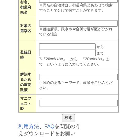
村名、
※同名の自治体は、都道府県とあわせて検索
都道府
することで分けて探すことができます。
県名
対象の
※都道府県、政令市や合併で選挙区が分かれ
選挙区
ている場合
から
登録日
まで
時
※「20xx/xx/xx」 から 「20xx/xx/xx」ま
で というように入力してください。
解決す
るため
※関心のあるキーワード、政策をご記入くだ
の重要
さい。
政策
マニフ
ェスト
ID
利用方法
、
FAQ
を閲覧のう
えダウンロードをお願い