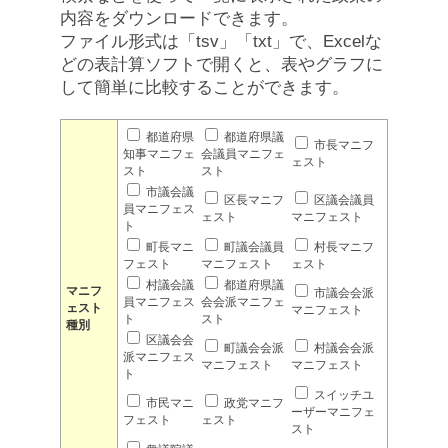
内容をダウンロードできます。
ファイル形式は「tsv」「txt」で、Excelな
どの表計算ソフトで開くと、表やグラフに
して簡単に比較することができます。
都道府県
都道府県議
市長マニフ
知事マニフェ
会議員マニフェ
ェスト
スト
スト
市議会議
区長マニフ
区議会議員
員マニフェス
ェスト
マニフェスト
ト
町長マニ
町議会議員
村長マニフ
フェスト
マニフェスト
ェスト
村議会議
都道府県議
マニフ
市議会会派
員マニフェス
会会派マニフェ
ェスト
マニフェスト
ト
スト
種別
区議会会
町議会会派
村議会会派
派マニフェス
マニフェスト
マニフェスト
ト
スイッチユ
市民マニ
政党マニフ
ーザーマニフェ
フェスト
ェスト
スト