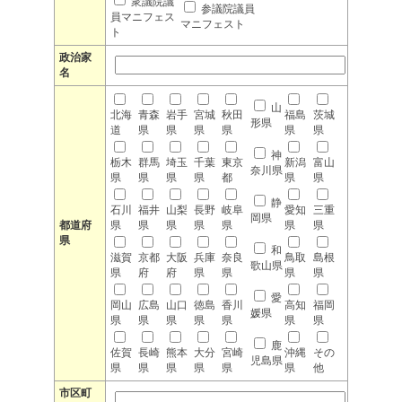
衆議院議
参議院議員
員マニフェス
マニフェスト
ト
政治家
名
山
北海
青森
岩手
宮城
秋田
福島
茨城
形県
道
県
県
県
県
県
県
神
栃木
群馬
埼玉
千葉
東京
新潟
富山
奈川県
県
県
県
県
都
県
県
静
石川
福井
山梨
長野
岐阜
愛知
三重
岡県
都道府
県
県
県
県
県
県
県
県
和
滋賀
京都
大阪
兵庫
奈良
鳥取
島根
歌山県
県
府
府
県
県
県
県
愛
岡山
広島
山口
徳島
香川
高知
福岡
媛県
県
県
県
県
県
県
県
鹿
佐賀
長崎
熊本
大分
宮崎
沖縄
その
児島県
県
県
県
県
県
県
他
市区町