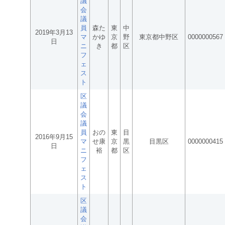
議
会
議
員
森た
東
中
2019年3月13
マ
かゆ
京
野
東京都中野区
0000000567
日
ニ
き
都
区
フ
ェ
ス
ト
区
議
会
議
員
おの
東
目
2016年9月15
マ
せ康
京
黒
目黒区
0000000415
日
ニ
裕
都
区
フ
ェ
ス
ト
区
議
会