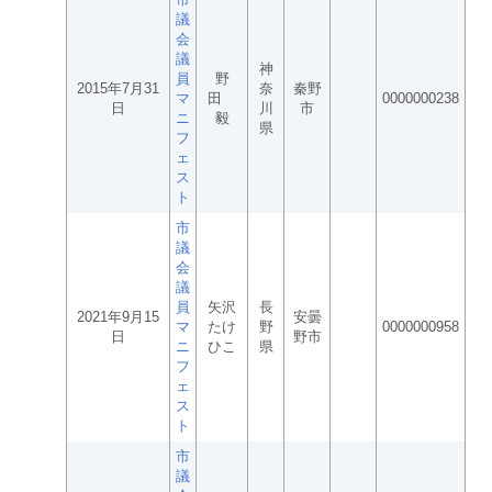
議
会
議
神
員
野
2015年7月31
奈
秦野
マ
田
0000000238
日
川
市
ニ
毅
県
フ
ェ
ス
ト
市
議
会
議
員
矢沢
長
2021年9月15
安曇
マ
たけ
野
0000000958
日
野市
ニ
ひこ
県
フ
ェ
ス
ト
市
議