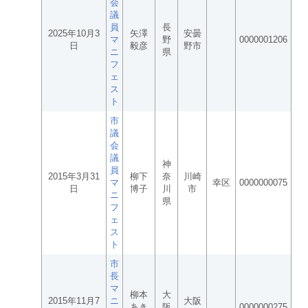
会
議
員
長
2025年10月3
矢澤
安曇
マ
野
0000001206
日
毅彦
野市
ニ
県
フ
ェ
ス
ト
市
議
会
議
神
員
2015年3月31
柳下
奈
川崎
マ
幸区
0000000075
日
博子
川
市
ニ
県
フ
ェ
ス
ト
市
長
マ
柳本
大
2015年11月7
ニ
大阪
あき
阪
0000000275