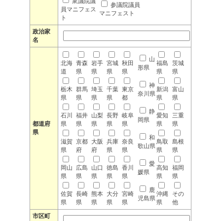
衆議院議
参議院議員
員マニフェス
マニフェスト
ト
政治家
名
山
北海
青森
岩手
宮城
秋田
福島
茨城
形県
道
県
県
県
県
県
県
神
栃木
群馬
埼玉
千葉
東京
新潟
富山
奈川県
県
県
県
県
都
県
県
静
石川
福井
山梨
長野
岐阜
愛知
三重
岡県
都道府
県
県
県
県
県
県
県
県
和
滋賀
京都
大阪
兵庫
奈良
鳥取
島根
歌山県
県
府
府
県
県
県
県
愛
岡山
広島
山口
徳島
香川
高知
福岡
媛県
県
県
県
県
県
県
県
鹿
佐賀
長崎
熊本
大分
宮崎
沖縄
その
児島県
県
県
県
県
県
県
他
市区町