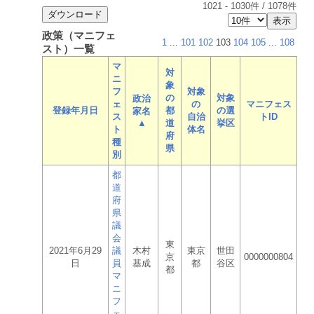
1021
-
1030
件 /
1078
件
政策（マニフェ
1
...
101
102
103
104
105
...
108
スト）一覧
マ
対
ニ
象
フ
対象
の
対象
政治
ェ
の
マニフェス
登録年月日
都
の選
家名
ス
自治
トID
▲
道
挙区
ト
体名
府
種
県
別
都
道
府
県
議
会
東
2021年6月29
議
木村
東京
世田
京
0000000804
日
員
基成
都
谷区
都
マ
ニ
フ
ェ