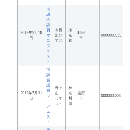
ト
市
議
会
議
員
木目
東
2018年2月18
町田
マ
田ひ
京
0000000535
日
市
ニ
でお
都
フ
ェ
ス
ト
市
議
会
議
野々
神
員
2015年7月31
山
奈
秦野
マ
0000000239
日
しず
川
市
ニ
か
県
フ
ェ
ス
ト
市