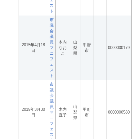
ス
ト
市
議
会
議
員
木内
山
2015年4月18
甲府
マ
なお
梨
0000000179
日
市
ニ
こ
県
フ
ェ
ス
ト
市
議
会
議
員
山
2019年3月30
木内
甲府
マ
梨
0000000580
日
直子
市
ニ
県
フ
ェ
ス