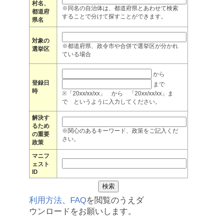
村名、
※同名の自治体は、都道府県とあわせて検索
都道府
することで分けて探すことができます。
県名
対象の
※都道府県、政令市や合併で選挙区が分かれ
選挙区
ている場合
から
登録日
まで
時
※「20xx/xx/xx」 から 「20xx/xx/xx」ま
で というように入力してください。
解決す
るため
※関心のあるキーワード、政策をご記入くだ
の重要
さい。
政策
マニフ
ェスト
ID
利用方法
、
FAQ
を閲覧のうえダ
ウンロードをお願いします。