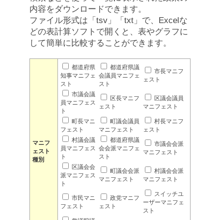
内容をダウンロードできます。
ファイル形式は「tsv」「txt」で、Excelな
どの表計算ソフトで開くと、表やグラフに
して簡単に比較することができます。
都道府県
都道府県議
市長マニフ
知事マニフェ
会議員マニフェ
ェスト
スト
スト
市議会議
区長マニフ
区議会議員
員マニフェス
ェスト
マニフェスト
ト
町長マニ
町議会議員
村長マニフ
フェスト
マニフェスト
ェスト
村議会議
都道府県議
マニフ
市議会会派
員マニフェス
会会派マニフェ
ェスト
マニフェスト
ト
スト
種別
区議会会
町議会会派
村議会会派
派マニフェス
マニフェスト
マニフェスト
ト
スイッチユ
市民マニ
政党マニフ
ーザーマニフェ
フェスト
ェスト
スト