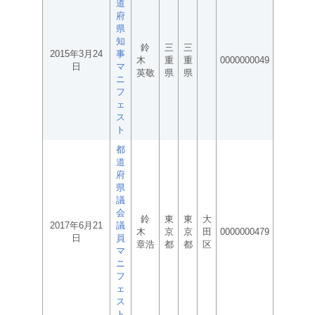
道
府
県
知
鈴
三
三
2015年3月24
事
木
重
重
0000000049
日
マ
英敬
県
県
ニ
フ
ェ
ス
ト
都
道
府
県
議
会
鈴
東
東
大
2017年6月21
議
木
京
京
田
0000000479
日
員
章浩
都
都
区
マ
ニ
フ
ェ
ス
ト