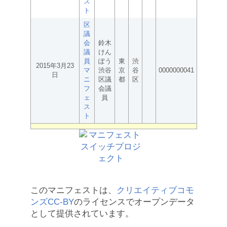
ス
ト
区
議
会
鈴木
議
けん
員
ぽう
東
渋
2015年3月23
マ
渋谷
京
谷
0000000041
日
ニ
区議
都
区
フ
会議
ェ
員
ス
ト
このマニフェストは、
クリエイティブコモ
ンズCC-BY
のライセンスでオープンデータ
として提供されています。