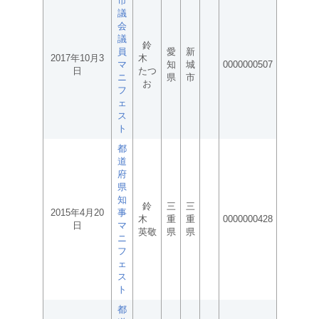
市
議
会
議
鈴
員
愛
新
2017年10月3
木
マ
知
城
0000000507
日
たつ
ニ
県
市
お
フ
ェ
ス
ト
都
道
府
県
知
鈴
三
三
2015年4月20
事
木
重
重
0000000428
日
マ
英敬
県
県
ニ
フ
ェ
ス
ト
都