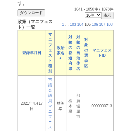
す。
1041
-
1050
件 /
1078
件
政策（マニフェス
1
...
103
104
105
106
107
108
ト）一覧
マ
対
対
ニ
対
象
象
フ
象
の
の
政治
ェ
の
マニフェス
登録年月日
都
自
家名
ス
選
トID
▲
道
治
ト
挙
府
体
種
区
県
名
別
市
議
会
議
那
員
栃
須
2021年4月17
林美
マ
木
塩
0000000713
日
幸
ニ
県
原
フ
市
ェ
ス