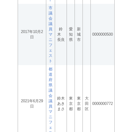
市
議
会
議
員
鈴
愛
新
2017年10月2
マ
木
知
城
0000000500
日
ニ
長良
県
市
フ
ェ
ス
ト
都
道
府
県
議
会
鈴木
東
東
大
2021年6月29
議
あき
京
京
田
0000000772
日
員
まさ
都
都
区
マ
ニ
フ
ェ