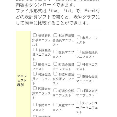
内容をダウンロードできます。
ファイル形式は「tsv」「txt」で、Excelな
どの表計算ソフトで開くと、表やグラフに
して簡単に比較することができます。
都道府県
都道府県議
市長マニフ
知事マニフェ
会議員マニフェ
ェスト
スト
スト
市議会議
区長マニフ
区議会議員
員マニフェス
ェスト
マニフェスト
ト
町長マニ
町議会議員
村長マニフ
フェスト
マニフェスト
ェスト
村議会議
都道府県議
マニフ
市議会会派
員マニフェス
会会派マニフェ
ェスト
マニフェスト
ト
スト
種別
区議会会
町議会会派
村議会会派
派マニフェス
マニフェスト
マニフェスト
ト
スイッチユ
市民マニ
政党マニフ
ーザーマニフェ
フェスト
ェスト
スト