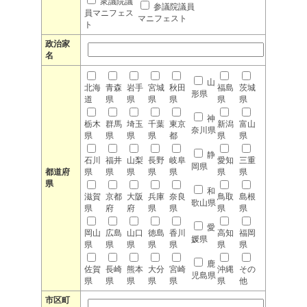
衆議院議
参議院議員
員マニフェス
マニフェスト
ト
政治家
名
山
北海
青森
岩手
宮城
秋田
福島
茨城
形県
道
県
県
県
県
県
県
神
栃木
群馬
埼玉
千葉
東京
新潟
富山
奈川県
県
県
県
県
都
県
県
静
石川
福井
山梨
長野
岐阜
愛知
三重
岡県
都道府
県
県
県
県
県
県
県
県
和
滋賀
京都
大阪
兵庫
奈良
鳥取
島根
歌山県
県
府
府
県
県
県
県
愛
岡山
広島
山口
徳島
香川
高知
福岡
媛県
県
県
県
県
県
県
県
鹿
佐賀
長崎
熊本
大分
宮崎
沖縄
その
児島県
県
県
県
県
県
県
他
市区町