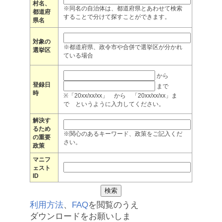
村名、
※同名の自治体は、都道府県とあわせて検索
都道府
することで分けて探すことができます。
県名
対象の
※都道府県、政令市や合併で選挙区が分かれ
選挙区
ている場合
から
登録日
まで
時
※「20xx/xx/xx」 から 「20xx/xx/xx」ま
で というように入力してください。
解決す
るため
※関心のあるキーワード、政策をご記入くだ
の重要
さい。
政策
マニフ
ェスト
ID
利用方法
、
FAQ
を閲覧のうえ
ダウンロードをお願いしま