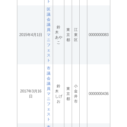
ト
区
議
会
議
鈴
員
東
江
木
2015年4月1日
マ
京
東
0000000083
あや
ニ
都
区
こ
フ
ェ
ス
ト
市
議
会
議
鈴
小
員
東
2017年3月16
木
金
マ
京
0000000436
日
しげ
井
ニ
都
お
市
フ
ェ
ス
ト