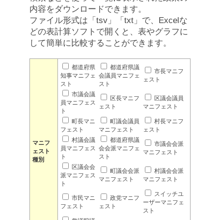
内容をダウンロードできます。
ファイル形式は「tsv」「txt」で、Excelな
どの表計算ソフトで開くと、表やグラフに
して簡単に比較することができます。
都道府県
都道府県議
市長マニフ
知事マニフェ
会議員マニフェ
ェスト
スト
スト
市議会議
区長マニフ
区議会議員
員マニフェス
ェスト
マニフェスト
ト
町長マニ
町議会議員
村長マニフ
フェスト
マニフェスト
ェスト
村議会議
都道府県議
マニフ
市議会会派
員マニフェス
会会派マニフェ
ェスト
マニフェスト
ト
スト
種別
区議会会
町議会会派
村議会会派
派マニフェス
マニフェスト
マニフェスト
ト
スイッチユ
市民マニ
政党マニフ
ーザーマニフェ
フェスト
ェスト
スト