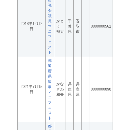
市
議
会
議
員
かと
千
香
2018年12月2
マ
う
葉
取
0000000561
日
ニ
裕太
県
市
フ
ェ
ス
ト
都
道
府
県
知
かな
兵
兵
2021年7月15
事
ざわ
庫
庫
0000000898
日
マ
和夫
県
県
ニ
フ
ェ
ス
ト
都