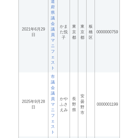
道
府
県
議
会
かま
東
東
板
2021年6月29
議
た悦
京
京
橋
0000000759
日
員
子
都
都
区
マ
ニ
フ
ェ
ス
ト
市
議
会
議
安
員
かや
長
2025年9月28
曇
マ
ふさ
野
0000001199
日
野
ニ
えみ
県
市
フ
ェ
ス
ト