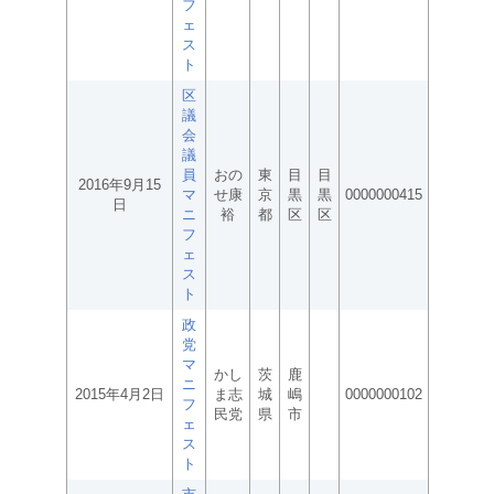
フ
ェ
ス
ト
区
議
会
議
員
おの
東
目
目
2016年9月15
マ
せ康
京
黒
黒
0000000415
日
ニ
裕
都
区
区
フ
ェ
ス
ト
政
党
マ
かし
茨
鹿
ニ
2015年4月2日
ま志
城
嶋
0000000102
フ
民党
県
市
ェ
ス
ト