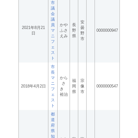
市
議
会
議
安
員
かや
長
2021年8月21
曇
マ
ふさ
野
0000000947
日
野
ニ
えみ
県
市
フ
ェ
ス
ト
市
長
マ
から
福
宗
ニ
さ
2018年4月2日
岡
像
0000000547
フ
き
県
市
ェ
裕治
ス
ト
都
道
府
県
知