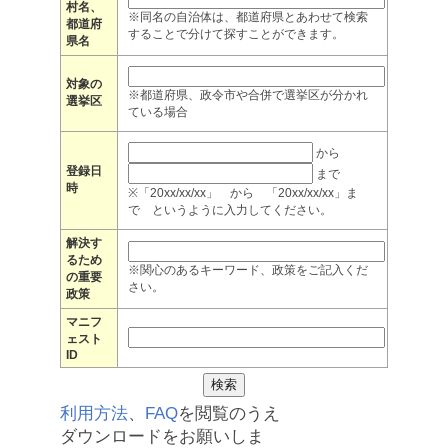
村名、
※同名の自治体は、都道府県とあわせて検索
都道府
することで分けて探すことができます。
県名
対象の
※都道府県、政令市や合併で選挙区が分かれ
選挙区
ている場合
から
登録日
まで
時
※「20xx/xx/xx」 から 「20xx/xx/xx」ま
で というように入力してください。
解決す
るため
※関心のあるキーワード、政策をご記入くだ
の重要
さい。
政策
マニフ
ェスト
ID
利用方法
、
FAQ
を閲覧のうえ
ダウンロードをお願いしま