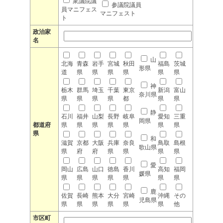
衆議院議
参議院議員
員マニフェス
マニフェスト
ト
政治家
名
山
北海
青森
岩手
宮城
秋田
福島
茨城
形県
道
県
県
県
県
県
県
神
栃木
群馬
埼玉
千葉
東京
新潟
富山
奈川県
県
県
県
県
都
県
県
静
石川
福井
山梨
長野
岐阜
愛知
三重
岡県
都道府
県
県
県
県
県
県
県
県
和
滋賀
京都
大阪
兵庫
奈良
鳥取
島根
歌山県
県
府
府
県
県
県
県
愛
岡山
広島
山口
徳島
香川
高知
福岡
媛県
県
県
県
県
県
県
県
鹿
佐賀
長崎
熊本
大分
宮崎
沖縄
その
児島県
県
県
県
県
県
県
他
市区町