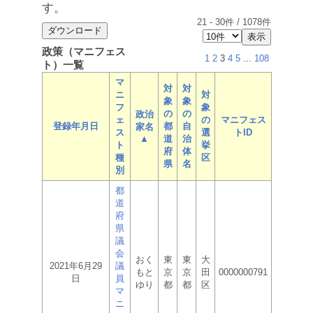
す。
21
-
30
件 /
1078
件
政策（マニフェス
1
2
3
4
5
...
108
ト）一覧
マ
対
対
ニ
対
象
象
フ
象
の
の
政治
ェ
の
マニフェス
登録年月日
都
自
家名
ス
選
トID
▲
道
治
ト
挙
府
体
種
区
県
名
別
都
道
府
県
議
会
おく
東
東
大
2021年6月29
議
もと
京
京
田
0000000791
日
員
ゆり
都
都
区
マ
ニ