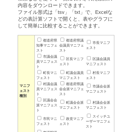
内容をダウンロードできます。
ファイル形式は「tsv」「txt」で、Excelな
どの表計算ソフトで開くと、表やグラフに
して簡単に比較することができます。
都道府県
都道府県議
市長マニフ
知事マニフェ
会議員マニフェ
ェスト
スト
スト
市議会議
区長マニフ
区議会議員
員マニフェス
ェスト
マニフェスト
ト
町長マニ
町議会議員
村長マニフ
フェスト
マニフェスト
ェスト
村議会議
都道府県議
マニフ
市議会会派
員マニフェス
会会派マニフェ
ェスト
マニフェスト
ト
スト
種別
区議会会
町議会会派
村議会会派
派マニフェス
マニフェスト
マニフェスト
ト
スイッチユ
市民マニ
政党マニフ
ーザーマニフェ
フェスト
ェスト
スト