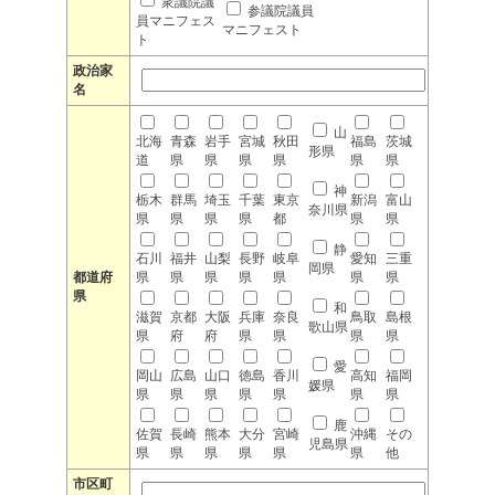
衆議院議
参議院議員
員マニフェス
マニフェスト
ト
政治家
名
山
北海
青森
岩手
宮城
秋田
福島
茨城
形県
道
県
県
県
県
県
県
神
栃木
群馬
埼玉
千葉
東京
新潟
富山
奈川県
県
県
県
県
都
県
県
静
石川
福井
山梨
長野
岐阜
愛知
三重
岡県
都道府
県
県
県
県
県
県
県
県
和
滋賀
京都
大阪
兵庫
奈良
鳥取
島根
歌山県
県
府
府
県
県
県
県
愛
岡山
広島
山口
徳島
香川
高知
福岡
媛県
県
県
県
県
県
県
県
鹿
佐賀
長崎
熊本
大分
宮崎
沖縄
その
児島県
県
県
県
県
県
県
他
市区町