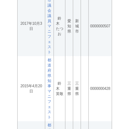
市
議
会
議
鈴
員
愛
新
2017年10月3
木
マ
知
城
0000000507
日
たつ
ニ
県
市
お
フ
ェ
ス
ト
都
道
府
県
知
鈴
三
三
2015年4月20
事
木
重
重
0000000428
日
マ
英敬
県
県
ニ
フ
ェ
ス
ト
都