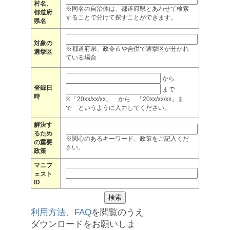
村名、
※同名の自治体は、都道府県とあわせて検索
都道府
することで分けて探すことができます。
県名
対象の
※都道府県、政令市や合併で選挙区が分かれ
選挙区
ている場合
から
登録日
まで
時
※「20xx/xx/xx」 から 「20xx/xx/xx」ま
で というように入力してください。
解決す
るため
※関心のあるキーワード、政策をご記入くだ
の重要
さい。
政策
マニフ
ェスト
ID
利用方法
、
FAQ
を閲覧のうえ
ダウンロードをお願いしま