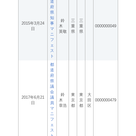
道
府
県
知
鈴
三
三
2015年3月24
事
木
重
重
0000000049
日
マ
英敬
県
県
ニ
フ
ェ
ス
ト
都
道
府
県
議
会
鈴
東
東
大
2017年6月21
議
木
京
京
田
0000000479
日
員
章浩
都
都
区
マ
ニ
フ
ェ
ス
ト