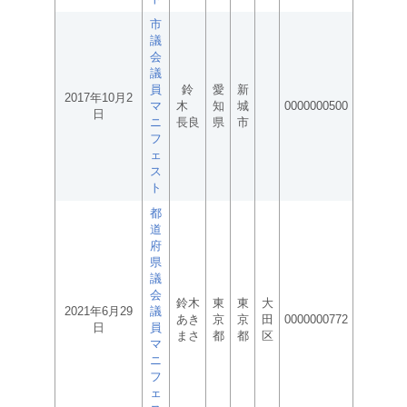
市
議
会
議
員
鈴
愛
新
2017年10月2
マ
木
知
城
0000000500
日
ニ
長良
県
市
フ
ェ
ス
ト
都
道
府
県
議
会
鈴木
東
東
大
2021年6月29
議
あき
京
京
田
0000000772
日
員
まさ
都
都
区
マ
ニ
フ
ェ