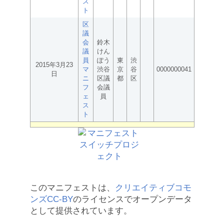
ス
ト
区
議
会
鈴木
議
けん
員
ぽう
東
渋
2015年3月23
マ
渋谷
京
谷
0000000041
日
ニ
区議
都
区
フ
会議
ェ
員
ス
ト
このマニフェストは、
クリエイティブコモ
ンズCC-BY
のライセンスでオープンデータ
として提供されています。