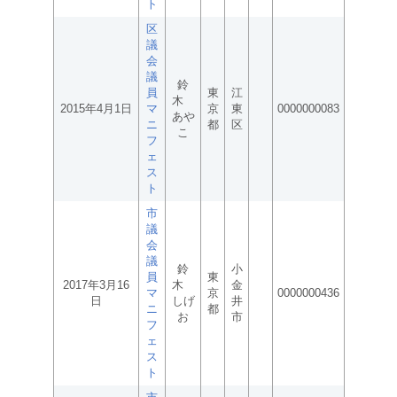
ト
区
議
会
議
鈴
員
東
江
木
2015年4月1日
マ
京
東
0000000083
あや
ニ
都
区
こ
フ
ェ
ス
ト
市
議
会
議
鈴
小
員
東
2017年3月16
木
金
マ
京
0000000436
日
しげ
井
ニ
都
お
市
フ
ェ
ス
ト