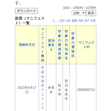
す。
1041
-
1050
件 /
1078
件
政策（マニフェス
1
...
103
104
105
106
107
108
ト）一覧
マ
対
対
ニ
対
象
象
フ
象
の
の
政治
ェ
の
マニフェス
登録年月日
都
自
家名
ス
選
トID
▲
道
治
ト
挙
府
体
種
区
県
名
別
市
議
会
議
那
員
栃
須
2021年4月17
林美
マ
木
塩
0000000713
日
幸
ニ
県
原
フ
市
ェ
ス