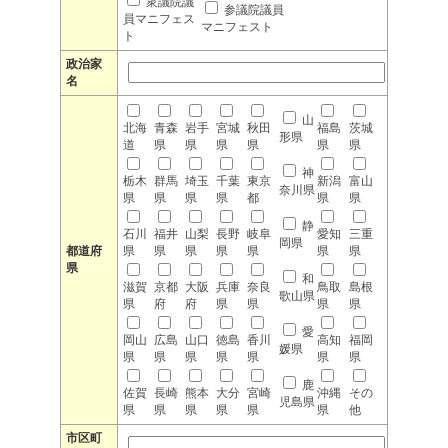
衆議院議
参議院議員
員マニフェス
マニフェスト
ト
政治家
名
山
北海
青森
岩手
宮城
秋田
福島
茨城
形県
道
県
県
県
県
県
県
神
栃木
群馬
埼玉
千葉
東京
新潟
富山
奈川県
県
県
県
県
都
県
県
静
石川
福井
山梨
長野
岐阜
愛知
三重
岡県
都道府
県
県
県
県
県
県
県
県
和
滋賀
京都
大阪
兵庫
奈良
鳥取
島根
歌山県
県
府
府
県
県
県
県
愛
岡山
広島
山口
徳島
香川
高知
福岡
媛県
県
県
県
県
県
県
県
鹿
佐賀
長崎
熊本
大分
宮崎
沖縄
その
児島県
県
県
県
県
県
県
他
市区町