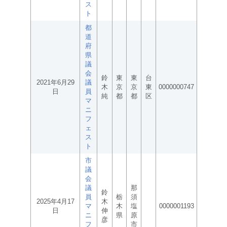
ス
ト
都
道
府
県
議
会
鈴
東
東
台
2021年6月29
議
木
京
京
東
0000000747
日
員
純
都
都
区
マ
ニ
フ
ェ
ス
ト
市
議
会
議
那
鈴
員
栃
須
2025年4月17
木
マ
木
塩
0000001193
日
伸
ニ
県
原
彦
フ
市