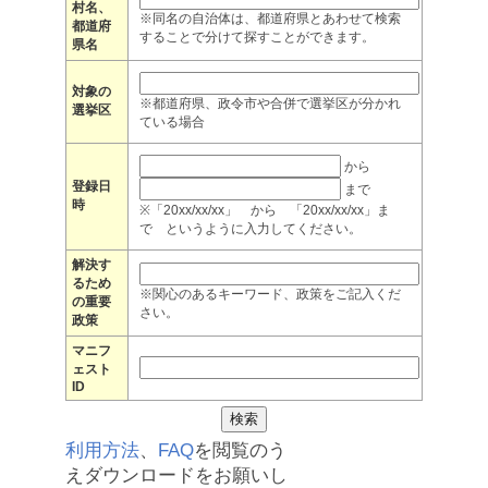
村名、
※同名の自治体は、都道府県とあわせて検索
都道府
することで分けて探すことができます。
県名
対象の
※都道府県、政令市や合併で選挙区が分かれ
選挙区
ている場合
から
登録日
まで
時
※「20xx/xx/xx」 から 「20xx/xx/xx」ま
で というように入力してください。
解決す
るため
※関心のあるキーワード、政策をご記入くだ
の重要
さい。
政策
マニフ
ェスト
ID
利用方法
、
FAQ
を閲覧のう
えダウンロードをお願いし