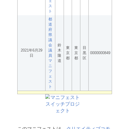
ェ
ス
ト
都
道
府
県
議
会
鈴
東
東
目
2021年6月29
議
木
京
京
黒
0000000849
日
員
隆
都
都
区
マ
道
ニ
フ
ェ
ス
ト
このマニフェストは、
クリエイティブコモ