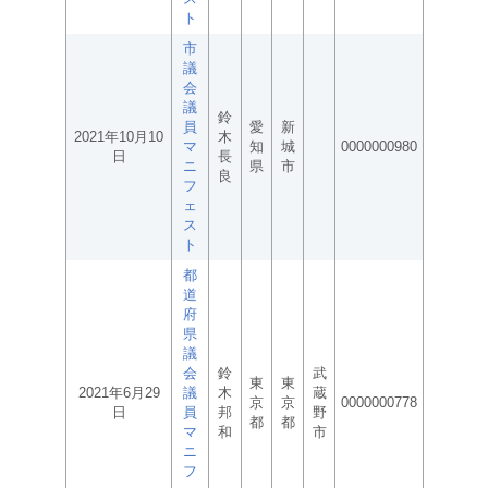
ト
市
議
会
議
鈴
員
愛
新
2021年10月10
木
マ
知
城
0000000980
日
長
ニ
県
市
良
フ
ェ
ス
ト
都
道
府
県
議
会
鈴
武
東
東
2021年6月29
議
木
蔵
京
京
0000000778
日
員
邦
野
都
都
マ
和
市
ニ
フ