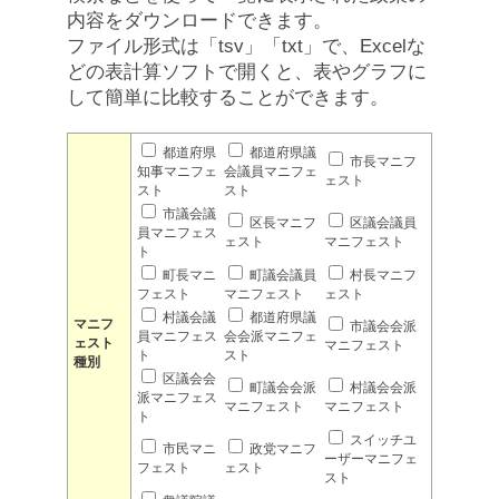
内容をダウンロードできます。
ファイル形式は「tsv」「txt」で、Excelな
どの表計算ソフトで開くと、表やグラフに
して簡単に比較することができます。
都道府県
都道府県議
市長マニフ
知事マニフェ
会議員マニフェ
ェスト
スト
スト
市議会議
区長マニフ
区議会議員
員マニフェス
ェスト
マニフェスト
ト
町長マニ
町議会議員
村長マニフ
フェスト
マニフェスト
ェスト
村議会議
都道府県議
マニフ
市議会会派
員マニフェス
会会派マニフェ
ェスト
マニフェスト
ト
スト
種別
区議会会
町議会会派
村議会会派
派マニフェス
マニフェスト
マニフェスト
ト
スイッチユ
市民マニ
政党マニフ
ーザーマニフェ
フェスト
ェスト
スト