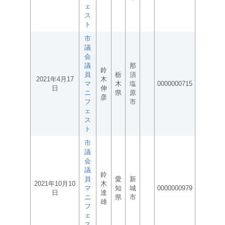
ェ
ス
ト
市
議
会
議
那
鈴
員
栃
須
2021年4月17
木
マ
木
塩
0000000715
日
伸
ニ
県
原
彦
フ
市
ェ
ス
ト
市
議
会
議
鈴
員
愛
新
2021年10月10
木
マ
知
城
0000000979
日
達
ニ
県
市
雄
フ
ェ
ス