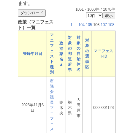
ます。
1051
-
1060
件 /
1078
件
政策（マニフェス
1
...
104
105
106
107
108
ト）一覧
マ
対
対
ニ
対
象
象
政
フ
象
の
の
治
ェ
の
マニフェス
登録年月日
都
自
家
ス
選
トID
道
治
名
ト
挙
▲
府
体
種
区
県
名
別
市
議
会
議
大
員
鈴
栃
2023年11月6
田
マ
木
木
0000001128
日
原
ニ
央
県
市
フ
ェ
ス