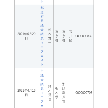
ト
都
道
府
県
議
会
鈴
東
東
荒
2021年6月29
議
木
京
京
川
0000000839
日
員
賢
都
都
区
マ
一
ニ
フ
ェ
ス
ト
市
議
会
議
那
鈴
員
栃
須
2021年4月16
木
マ
木
塩
0000000708
日
秀
ニ
県
原
信
フ
市
ェ