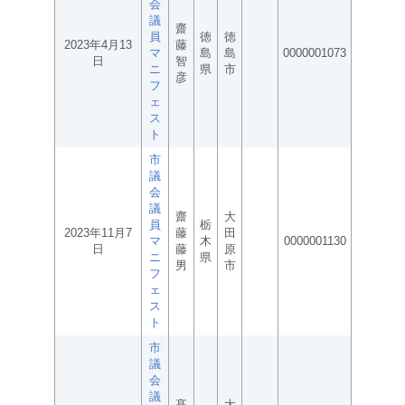
会
議
齋
員
徳
徳
2023年4月13
藤
マ
島
島
0000001073
日
智
ニ
県
市
彦
フ
ェ
ス
ト
市
議
会
議
齋
大
員
栃
2023年11月7
藤
田
マ
木
0000001130
日
藤
原
ニ
県
男
市
フ
ェ
ス
ト
市
議
会
議
髙
大