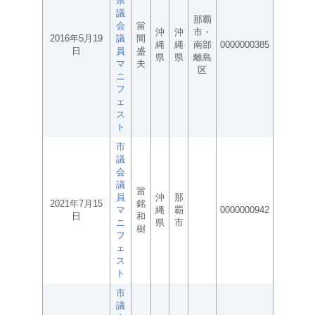
県
議
那覇
会
當
沖
沖
市・
2016年5月19
議
間
縄
縄
南部
0000000385
日
員
盛
県
県
離島
マ
夫
区
ニ
フ
ェ
ス
ト
市
議
会
議
當
員
沖
那
2021年7月15
銘
マ
縄
覇
0000000942
日
和
ニ
県
市
樹
フ
ェ
ス
ト
市
議