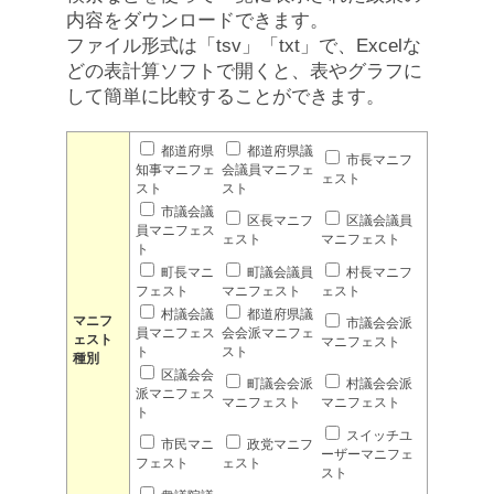
内容をダウンロードできます。
ファイル形式は「tsv」「txt」で、Excelな
どの表計算ソフトで開くと、表やグラフに
して簡単に比較することができます。
都道府県
都道府県議
市長マニフ
知事マニフェ
会議員マニフェ
ェスト
スト
スト
市議会議
区長マニフ
区議会議員
員マニフェス
ェスト
マニフェスト
ト
町長マニ
町議会議員
村長マニフ
フェスト
マニフェスト
ェスト
村議会議
都道府県議
マニフ
市議会会派
員マニフェス
会会派マニフェ
ェスト
マニフェスト
ト
スト
種別
区議会会
町議会会派
村議会会派
派マニフェス
マニフェスト
マニフェスト
ト
スイッチユ
市民マニ
政党マニフ
ーザーマニフェ
フェスト
ェスト
スト