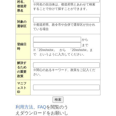
村名、
※同名の自治体は、都道府県とあわせて検索
都道府
することで分けて探すことができます。
県名
対象の
※都道府県、政令市や合併で選挙区が分かれ
選挙区
ている場合
から
登録日
まで
時
※「20xx/xx/xx」 から 「20xx/xx/xx」ま
で というように入力してください。
解決す
るため
※関心のあるキーワード、政策をご記入くだ
の重要
さい。
政策
マニフ
ェスト
ID
利用方法
、
FAQ
を閲覧のう
えダウンロードをお願いし