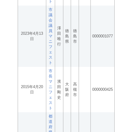
ト
市
議
会
議
澤
員
徳
徳
2023年4月13
田
マ
島
島
0000001077
日
唯
ニ
県
市
行
フ
ェ
ス
ト
市
長
マ
濱
大
高
2015年4月20
ニ
田
阪
槻
0000000425
日
フ
剛
府
市
ェ
史
ス
ト
都
道
府