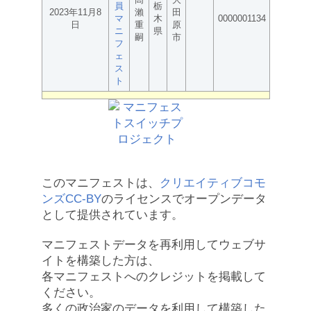
員
栃
2023年11月8
瀨
田
マ
木
0000001134
日
重
原
ニ
県
嗣
市
フ
ェ
ス
ト
このマニフェストは、
クリエイティブコモ
ンズCC-BY
のライセンスでオープンデータ
として提供されています。
マニフェストデータを再利用してウェブサ
イトを構築した方は、
各マニフェストへのクレジットを掲載して
ください。
多くの政治家のデータを利用して構築した