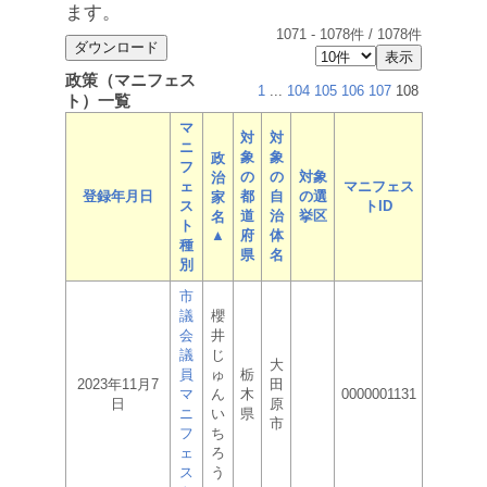
ます。
1071
-
1078
件 /
1078
件
政策（マニフェス
1
...
104
105
106
107
108
ト）一覧
マ
対
対
ニ
象
象
政
フ
の
の
対象
治
ェ
マニフェス
登録年月日
都
自
の選
家
ス
トID
道
治
挙区
名
ト
▲
府
体
種
県
名
別
市
議
櫻
会
井
議
じ
大
員
ゅ
栃
2023年11月7
田
マ
ん
木
0000001131
日
原
ニ
い
県
市
フ
ち
ェ
ろ
ス
う