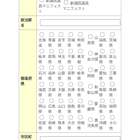
衆議院議
参議院議員
員マニフェス
マニフェスト
ト
政治家
名
山
北海
青森
岩手
宮城
秋田
福島
茨城
形県
道
県
県
県
県
県
県
神
栃木
群馬
埼玉
千葉
東京
新潟
富山
奈川県
県
県
県
県
都
県
県
静
石川
福井
山梨
長野
岐阜
愛知
三重
岡県
都道府
県
県
県
県
県
県
県
県
和
滋賀
京都
大阪
兵庫
奈良
鳥取
島根
歌山県
県
府
府
県
県
県
県
愛
岡山
広島
山口
徳島
香川
高知
福岡
媛県
県
県
県
県
県
県
県
鹿
佐賀
長崎
熊本
大分
宮崎
沖縄
その
児島県
県
県
県
県
県
県
他
市区町