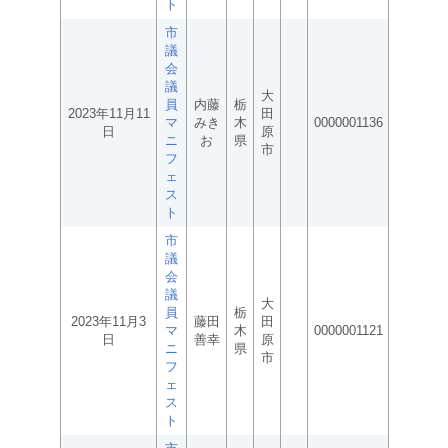
ト
市
議
会
議
大
員
内藤
栃
2023年11月11
田
マ
みき
木
0000001136
日
原
ニ
お
県
市
フ
ェ
ス
ト
市
議
会
議
大
員
栃
2023年11月3
藤田
田
マ
木
0000001121
日
善幸
原
ニ
県
市
フ
ェ
ス
ト