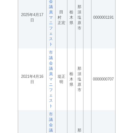
会
議
那
員
田
栃
須
2025年4月17
マ
村
木
塩
0000001191
日
ニ
正宏
県
原
フ
市
ェ
ス
ト
市
議
会
議
那
員
栃
須
2021年4月16
堤正
マ
木
塩
0000000707
日
明
ニ
県
原
フ
市
ェ
ス
ト
市
議
会
議
那