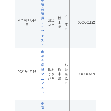
市
議
会
議
大
員
栃
2023年11月4
渡辺
田
マ
木
0000001122
日
紘文
原
ニ
県
市
フ
ェ
ス
ト
市
議
会
議
那
員
田村
栃
須
2021年4月16
マ
まさ
木
塩
0000000709
日
ニ
ひろ
県
原
フ
市
ェ
ス
ト
市
議