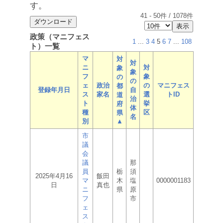
す。
41
-
50
件 /
1078
件
政策（マニフェス
1
...
3
4
5
6
7
...
108
ト）一覧
マ
対
対
ニ
対
象
象
フ
象
の
の
ェ
政治
の
マニフェス
都
登録年月日
自
ス
家名
選
トID
道
治
ト
挙
府
体
種
区
県
名
別
▲
市
議
会
議
那
員
栃
須
2025年4月16
飯田
マ
木
塩
0000001183
日
真也
ニ
県
原
フ
市
ェ
ス