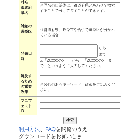
村名、
※同名の自治体は、都道府県とあわせて検索
都道府
することで分けて探すことができます。
県名
対象の
※都道府県、政令市や合併で選挙区が分かれ
選挙区
ている場合
から
登録日
まで
時
※「20xx/xx/xx」 から 「20xx/xx/xx」ま
で というように入力してください。
解決す
るため
※関心のあるキーワード、政策をご記入くだ
の重要
さい。
政策
マニフ
ェスト
ID
利用方法
、
FAQ
を閲覧のうえ
ダウンロードをお願いしま