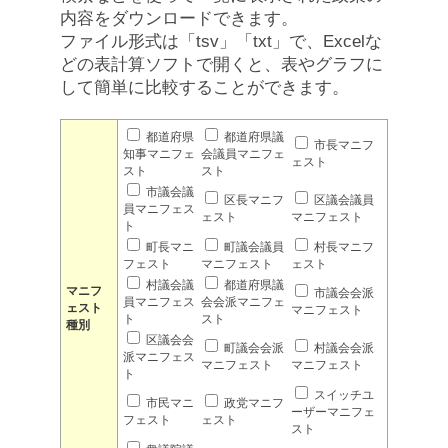
内容をダウンロードできます。
ファイル形式は「tsv」「txt」で、Excelな
どの表計算ソフトで開くと、表やグラフに
して簡単に比較することができます。
都道府県
都道府県議
市長マニフ
知事マニフェ
会議員マニフェ
ェスト
スト
スト
市議会議
区長マニフ
区議会議員
員マニフェス
ェスト
マニフェスト
ト
町長マニ
町議会議員
村長マニフ
フェスト
マニフェスト
ェスト
村議会議
都道府県議
マニフ
市議会会派
員マニフェス
会会派マニフェ
ェスト
マニフェスト
ト
スト
種別
区議会会
町議会会派
村議会会派
派マニフェス
マニフェスト
マニフェスト
ト
スイッチユ
市民マニ
政党マニフ
ーザーマニフェ
フェスト
ェスト
スト