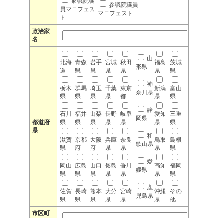
衆議院議
参議院議員
員マニフェス
マニフェスト
ト
政治家
名
山
北海
青森
岩手
宮城
秋田
福島
茨城
形県
道
県
県
県
県
県
県
神
栃木
群馬
埼玉
千葉
東京
新潟
富山
奈川県
県
県
県
県
都
県
県
静
石川
福井
山梨
長野
岐阜
愛知
三重
岡県
都道府
県
県
県
県
県
県
県
県
和
滋賀
京都
大阪
兵庫
奈良
鳥取
島根
歌山県
県
府
府
県
県
県
県
愛
岡山
広島
山口
徳島
香川
高知
福岡
媛県
県
県
県
県
県
県
県
鹿
佐賀
長崎
熊本
大分
宮崎
沖縄
その
児島県
県
県
県
県
県
県
他
市区町