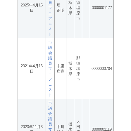
員
栃
須
2025年4月15
堤
マ
木
塩
0000001177
日
正明
ニ
県
原
フ
市
ェ
ス
ト
市
議
会
議
那
員
栃
須
2021年4月16
中里
マ
木
塩
0000000704
日
康寛
ニ
県
原
フ
市
ェ
ス
ト
市
議
会
議
大
員
栃
2023年11月3
中川
田
マ
木
0000001119