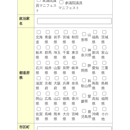
衆議院議
参議院議員
員マニフェス
マニフェスト
ト
政治家
名
山
北海
青森
岩手
宮城
秋田
福島
茨城
形県
道
県
県
県
県
県
県
神
栃木
群馬
埼玉
千葉
東京
新潟
富山
奈川県
県
県
県
県
都
県
県
静
石川
福井
山梨
長野
岐阜
愛知
三重
岡県
都道府
県
県
県
県
県
県
県
県
和
滋賀
京都
大阪
兵庫
奈良
鳥取
島根
歌山県
県
府
府
県
県
県
県
愛
岡山
広島
山口
徳島
香川
高知
福岡
媛県
県
県
県
県
県
県
県
鹿
佐賀
長崎
熊本
大分
宮崎
沖縄
その
児島県
県
県
県
県
県
県
他
市区町