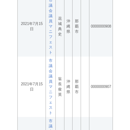
市
議
会
議
花
員
沖
那
2021年7月15
城
マ
縄
覇
0000000908
日
典
ニ
県
市
史
フ
ェ
ス
ト
市
議
会
議
翁
員
沖
那
2021年7月15
長
マ
縄
覇
0000000907
日
俊
ニ
県
市
英
フ
ェ
ス
ト
市
議