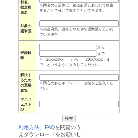
村名、
※同名の自治体は、都道府県とあわせて検索
都道府
することで分けて探すことができます。
県名
対象の
※都道府県、政令市や合併で選挙区が分かれ
選挙区
ている場合
から
登録日
まで
時
※「20xx/xx/xx」 から 「20xx/xx/xx」ま
で というように入力してください。
解決す
るため
※関心のあるキーワード、政策をご記入くだ
の重要
さい。
政策
マニフ
ェスト
ID
利用方法
、
FAQ
を閲覧のう
えダウンロードをお願いし