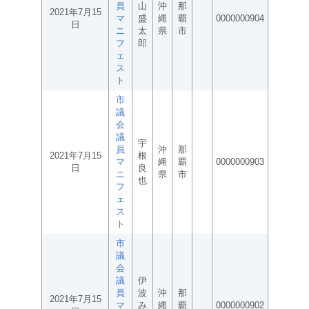
員
山
沖
那
2021年7月15
マ
盛
縄
覇
0000000904
日
ニ
太
県
市
フ
郎
ェ
ス
ト
市
議
会
議
宇
員
沖
那
2021年7月15
根
マ
縄
覇
0000000903
日
良
ニ
県
市
也
フ
ェ
ス
ト
市
議
会
議
伊
員
波
沖
那
2021年7月15
マ
み
縄
覇
0000000902