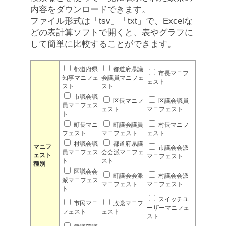
内容をダウンロードできます。
ファイル形式は「tsv」「txt」で、Excelな
どの表計算ソフトで開くと、表やグラフに
して簡単に比較することができます。
都道府県
都道府県議
市長マニフ
知事マニフェ
会議員マニフェ
ェスト
スト
スト
市議会議
区長マニフ
区議会議員
員マニフェス
ェスト
マニフェスト
ト
町長マニ
町議会議員
村長マニフ
フェスト
マニフェスト
ェスト
村議会議
都道府県議
マニフ
市議会会派
員マニフェス
会会派マニフェ
ェスト
マニフェスト
ト
スト
種別
区議会会
町議会会派
村議会会派
派マニフェス
マニフェスト
マニフェスト
ト
スイッチユ
市民マニ
政党マニフ
ーザーマニフェ
フェスト
ェスト
スト