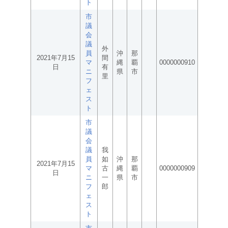
ト
市
議
会
議
外
員
沖
那
2021年7月15
間
マ
縄
覇
0000000910
日
有
ニ
県
市
里
フ
ェ
ス
ト
市
議
会
議
我
員
如
沖
那
2021年7月15
マ
古
縄
覇
0000000909
日
ニ
一
県
市
フ
郎
ェ
ス
ト