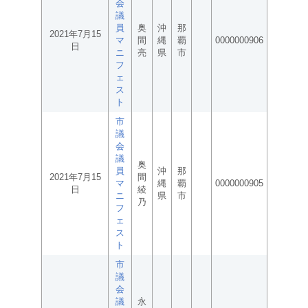
会
議
員
奥
沖
那
2021年7月15
マ
間
縄
覇
0000000906
日
ニ
亮
県
市
フ
ェ
ス
ト
市
議
会
議
奥
員
沖
那
2021年7月15
間
マ
縄
覇
0000000905
日
綾
ニ
県
市
乃
フ
ェ
ス
ト
市
議
会
議
永