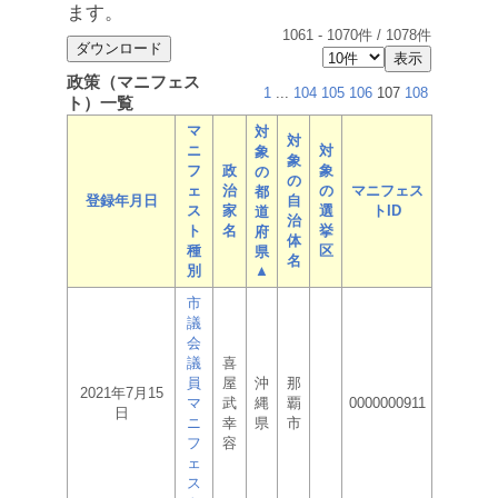
ます。
1061
-
1070
件 /
1078
件
政策（マニフェス
1
...
104
105
106
107
108
ト）一覧
マ
対
対
ニ
対
象
象
フ
政
象
の
の
ェ
治
の
マニフェス
都
登録年月日
自
ス
家
選
トID
道
治
ト
名
挙
府
体
種
区
県
名
別
▲
市
議
会
議
喜
員
屋
沖
那
2021年7月15
マ
武
縄
覇
0000000911
日
ニ
幸
県
市
フ
容
ェ
ス