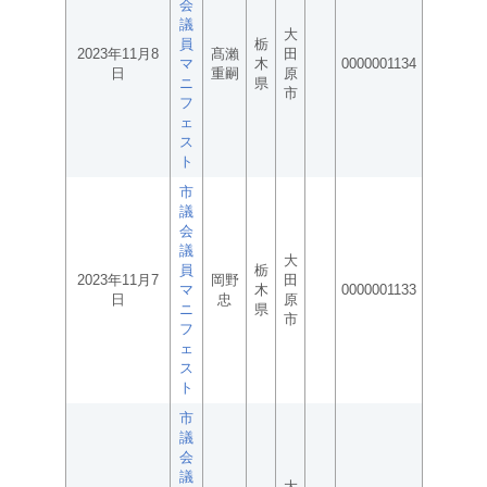
会
議
大
員
栃
2023年11月8
髙瀨
田
マ
木
0000001134
日
重嗣
原
ニ
県
市
フ
ェ
ス
ト
市
議
会
議
大
員
栃
2023年11月7
岡野
田
マ
木
0000001133
日
忠
原
ニ
県
市
フ
ェ
ス
ト
市
議
会
議
大