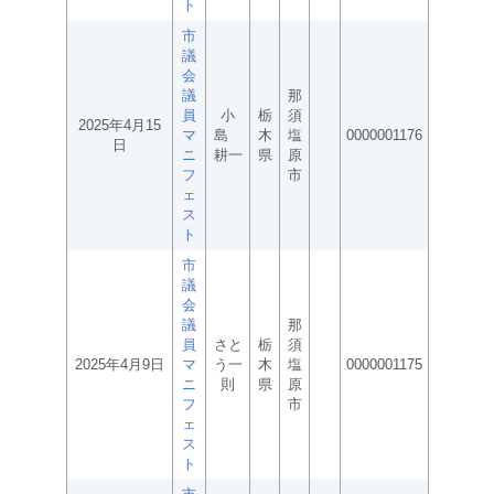
ト
市
議
会
議
那
員
小
栃
須
2025年4月15
マ
島
木
塩
0000001176
日
ニ
耕一
県
原
フ
市
ェ
ス
ト
市
議
会
議
那
員
さと
栃
須
2025年4月9日
マ
う一
木
塩
0000001175
ニ
則
県
原
フ
市
ェ
ス
ト