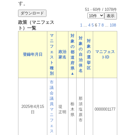
す。
51
-
60
件 /
1078
件
政策（マニフェス
1
...
4
5
6
7
8
...
108
ト）一覧
マ
対
対
ニ
対
象
象
フ
象
の
の
ェ
政治
の
マニフェス
都
登録年月日
自
ス
家名
選
トID
道
治
ト
挙
府
体
種
区
県
名
別
▲
市
議
会
議
那
員
栃
須
2025年4月15
堤
マ
木
塩
0000001177
日
正明
ニ
県
原
フ
市
ェ
ス