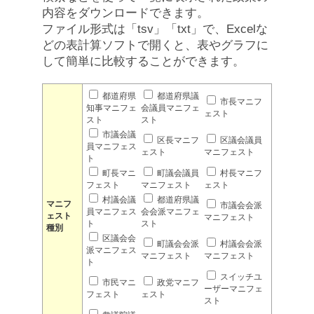
内容をダウンロードできます。
ファイル形式は「tsv」「txt」で、Excelな
どの表計算ソフトで開くと、表やグラフに
して簡単に比較することができます。
都道府県
都道府県議
市長マニフ
知事マニフェ
会議員マニフェ
ェスト
スト
スト
市議会議
区長マニフ
区議会議員
員マニフェス
ェスト
マニフェスト
ト
町長マニ
町議会議員
村長マニフ
フェスト
マニフェスト
ェスト
村議会議
都道府県議
マニフ
市議会会派
員マニフェス
会会派マニフェ
ェスト
マニフェスト
ト
スト
種別
区議会会
町議会会派
村議会会派
派マニフェス
マニフェスト
マニフェスト
ト
スイッチユ
市民マニ
政党マニフ
ーザーマニフェ
フェスト
ェスト
スト