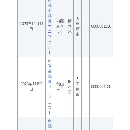
市
議
会
議
大
員
内藤
栃
2023年11月11
田
マ
みき
木
0000001136
日
原
ニ
お
県
市
フ
ェ
ス
ト
市
議
会
議
大
員
栃
2023年11月9
秋山
田
マ
木
0000001135
日
幸子
原
ニ
県
市
フ
ェ
ス
ト
市
議