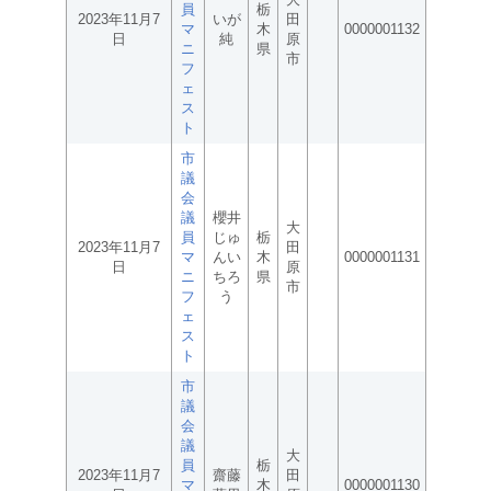
員
栃
2023年11月7
いが
田
マ
木
0000001132
日
純
原
ニ
県
市
フ
ェ
ス
ト
市
議
会
議
櫻井
大
員
じゅ
栃
2023年11月7
田
マ
んい
木
0000001131
日
原
ニ
ちろ
県
市
フ
う
ェ
ス
ト
市
議
会
議
大
員
栃
2023年11月7
齋藤
田
マ
木
0000001130