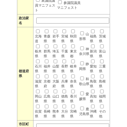
衆議院議
参議院議員
員マニフェス
マニフェスト
ト
政治家
名
山
北海
青森
岩手
宮城
秋田
福島
茨城
形県
道
県
県
県
県
県
県
神
栃木
群馬
埼玉
千葉
東京
新潟
富山
奈川県
県
県
県
県
都
県
県
静
石川
福井
山梨
長野
岐阜
愛知
三重
岡県
都道府
県
県
県
県
県
県
県
県
和
滋賀
京都
大阪
兵庫
奈良
鳥取
島根
歌山県
県
府
府
県
県
県
県
愛
岡山
広島
山口
徳島
香川
高知
福岡
媛県
県
県
県
県
県
県
県
鹿
佐賀
長崎
熊本
大分
宮崎
沖縄
その
児島県
県
県
県
県
県
県
他
市区町