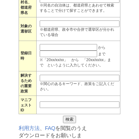
村名、
※同名の自治体は、都道府県とあわせて検索
都道府
することで分けて探すことができます。
県名
対象の
※都道府県、政令市や合併で選挙区が分かれ
選挙区
ている場合
から
登録日
まで
時
※「20xx/xx/xx」 から 「20xx/xx/xx」ま
で というように入力してください。
解決す
るため
※関心のあるキーワード、政策をご記入くだ
の重要
さい。
政策
マニフ
ェスト
ID
利用方法
、
FAQ
を閲覧のうえ
ダウンロードをお願いしま