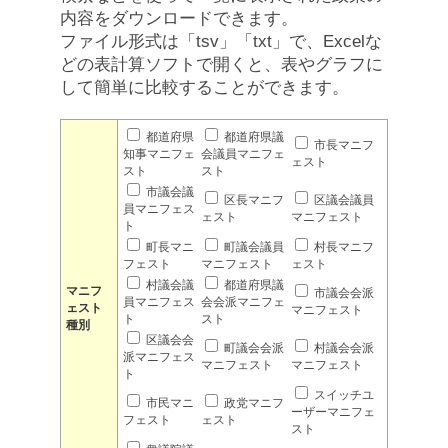
内容をダウンロードできます。
ファイル形式は「tsv」「txt」で、Excelな
どの表計算ソフトで開くと、表やグラフに
して簡単に比較することができます。
都道府県
都道府県議
市長マニフ
知事マニフェ
会議員マニフェ
ェスト
スト
スト
市議会議
区長マニフ
区議会議員
員マニフェス
ェスト
マニフェスト
ト
町長マニ
町議会議員
村長マニフ
フェスト
マニフェスト
ェスト
村議会議
都道府県議
マニフ
市議会会派
員マニフェス
会会派マニフェ
ェスト
マニフェスト
ト
スト
種別
区議会会
町議会会派
村議会会派
派マニフェス
マニフェスト
マニフェスト
ト
スイッチユ
市民マニ
政党マニフ
ーザーマニフェ
フェスト
ェスト
スト