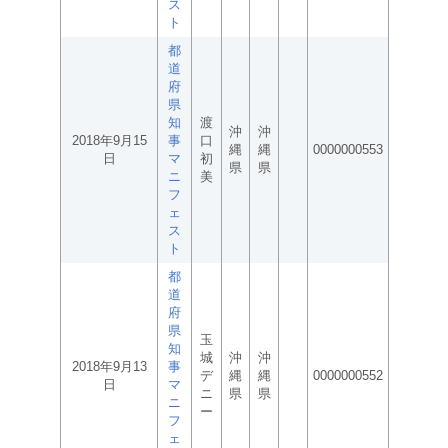
ス
ト
都
道
府
県
知
渡
沖
沖
2018年9月15
事
口
縄
縄
0000000553
日
マ
初
県
県
ニ
美
フ
ェ
ス
ト
都
道
府
県
玉
知
城
沖
沖
2018年9月13
事
デ
縄
縄
0000000552
日
マ
ニ
県
県
ニ
ー
フ
ェ