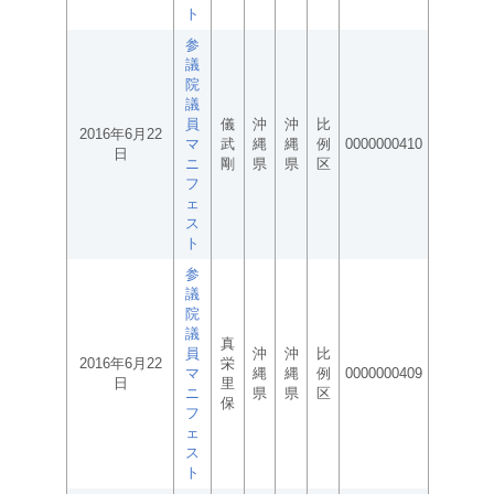
ト
参
議
院
議
員
儀
沖
沖
比
2016年6月22
マ
武
縄
縄
例
0000000410
日
ニ
剛
県
県
区
フ
ェ
ス
ト
参
議
院
議
真
員
沖
沖
比
2016年6月22
栄
マ
縄
縄
例
0000000409
日
里
ニ
県
県
区
保
フ
ェ
ス
ト