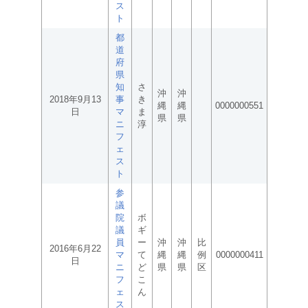
ス
ト
都
道
府
県
知
さ
沖
沖
2018年9月13
事
き
縄
縄
0000000551
日
マ
ま
県
県
ニ
淳
フ
ェ
ス
ト
参
議
院
ボ
議
ギ
員
ー
沖
沖
比
2016年6月22
マ
て
縄
縄
例
0000000411
日
ニ
ど
県
県
区
フ
こ
ェ
ん
ス