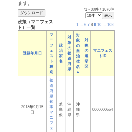
ます。
71
-
80
件 /
1078
件
政策（マニフェス
1
...
6
7
8
9
10
...
108
ト）一覧
マ
対
対
ニ
対
象
象
フ
政
象
の
の
ェ
治
の
マニフェス
自
登録年月日
都
ス
家
選
トID
治
道
ト
名
挙
体
府
種
区
名
県
別
▲
都
道
府
県
知
兼
沖
沖
2018年9月15
事
島
縄
縄
0000000554
日
マ
俊
県
県
ニ
フ
ェ