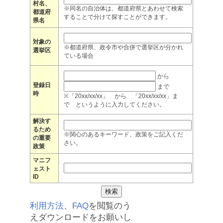
村名、
※同名の自治体は、都道府県とあわせて検索
都道府
することで分けて探すことができます。
県名
対象の
※都道府県、政令市や合併で選挙区が分かれ
選挙区
ている場合
から
登録日
まで
時
※「20xx/xx/xx」 から 「20xx/xx/xx」ま
で というように入力してください。
解決す
るため
※関心のあるキーワード、政策をご記入くだ
の重要
さい。
政策
マニフ
ェスト
ID
利用方法
、
FAQ
を閲覧のう
えダウンロードをお願いし