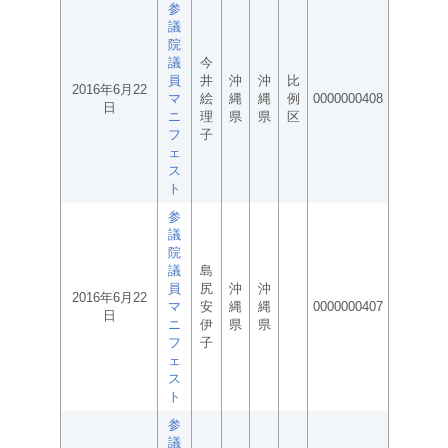
参
議
院
議
今
員
井
沖
沖
比
2016年6月22
マ
絵
縄
縄
例
0000000408
日
ニ
理
県
県
区
フ
子
ェ
ス
ト
参
議
院
議
島
員
尻
沖
沖
2016年6月22
マ
安
縄
縄
0000000407
日
ニ
伊
県
県
フ
子
ェ
ス
ト
参
議