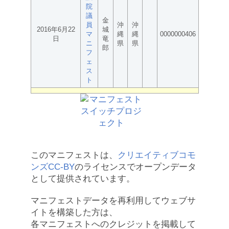
院
議
金
員
沖
沖
2016年6月22
城
マ
縄
縄
0000000406
日
竜
ニ
県
県
郎
フ
ェ
ス
ト
このマニフェストは、
クリエイティブコモ
ンズCC-BY
のライセンスでオープンデータ
として提供されています。
マニフェストデータを再利用してウェブサ
イトを構築した方は、
各マニフェストへのクレジットを掲載して