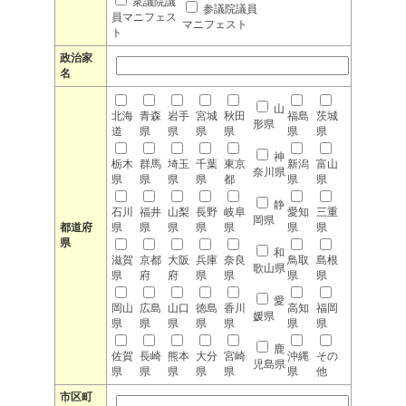
衆議院議
参議院議員
員マニフェス
マニフェスト
ト
政治家
名
山
北海
青森
岩手
宮城
秋田
福島
茨城
形県
道
県
県
県
県
県
県
神
栃木
群馬
埼玉
千葉
東京
新潟
富山
奈川県
県
県
県
県
都
県
県
静
石川
福井
山梨
長野
岐阜
愛知
三重
岡県
都道府
県
県
県
県
県
県
県
県
和
滋賀
京都
大阪
兵庫
奈良
鳥取
島根
歌山県
県
府
府
県
県
県
県
愛
岡山
広島
山口
徳島
香川
高知
福岡
媛県
県
県
県
県
県
県
県
鹿
佐賀
長崎
熊本
大分
宮崎
沖縄
その
児島県
県
県
県
県
県
県
他
市区町