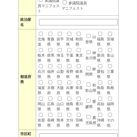
衆議院議
参議院議員
員マニフェス
マニフェスト
ト
政治家
名
山
北海
青森
岩手
宮城
秋田
福島
茨城
形県
道
県
県
県
県
県
県
神
栃木
群馬
埼玉
千葉
東京
新潟
富山
奈川県
県
県
県
県
都
県
県
静
石川
福井
山梨
長野
岐阜
愛知
三重
岡県
都道府
県
県
県
県
県
県
県
県
和
滋賀
京都
大阪
兵庫
奈良
鳥取
島根
歌山県
県
府
府
県
県
県
県
愛
岡山
広島
山口
徳島
香川
高知
福岡
媛県
県
県
県
県
県
県
県
鹿
佐賀
長崎
熊本
大分
宮崎
沖縄
その
児島県
県
県
県
県
県
県
他
市区町