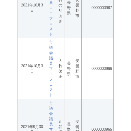
員
長
2021年10月3
の
曇
マ
野
0000000967
日
り
野
ニ
県
あ
市
フ
き
ェ
ス
ト
市
議
会
議
大
安
員
長
2021年10月3
竹
曇
マ
野
0000000966
日
啓
野
ニ
県
正
市
フ
ェ
ス
ト
市
議
会
議
辻
安
員
長
2021年9月30
谷
曇
マ
野
0000000965