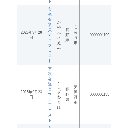
ト
市
議
会
か
議
や
安
員
長
2025年9月28
ふ
曇
マ
野
0000001199
日
さ
野
ニ
県
え
市
フ
み
ェ
ス
ト
市
議
会
よ
議
し
安
員
長
2025年9月23
ざ
曇
マ
野
0000001198
日
わ
野
ニ
県
ま
市
フ
ほ
ェ
ス
ト