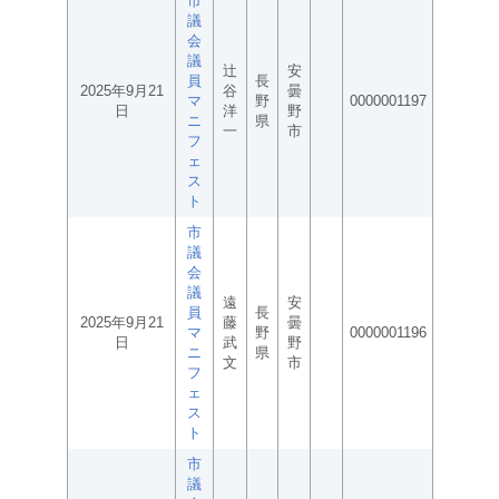
市
議
会
議
辻
安
員
長
2025年9月21
谷
曇
マ
野
0000001197
日
洋
野
ニ
県
一
市
フ
ェ
ス
ト
市
議
会
議
遠
安
員
長
2025年9月21
藤
曇
マ
野
0000001196
日
武
野
ニ
県
文
市
フ
ェ
ス
ト
市
議