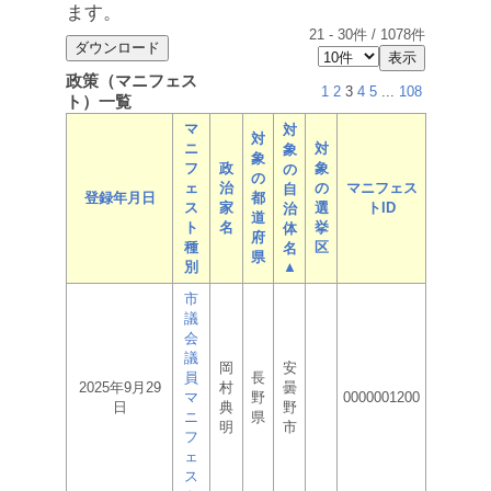
ます。
21
-
30
件 /
1078
件
政策（マニフェス
1
2
3
4
5
...
108
ト）一覧
マ
対
対
ニ
対
象
象
フ
政
象
の
の
ェ
治
の
マニフェス
自
登録年月日
都
ス
家
選
トID
治
道
ト
名
挙
体
府
種
区
名
県
別
▲
市
議
会
議
岡
安
員
長
2025年9月29
村
曇
マ
野
0000001200
日
典
野
ニ
県
明
市
フ
ェ
ス