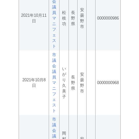
会
議
安
員
松
長
2021年10月11
曇
マ
枝
野
0000000986
日
野
ニ
功
県
市
フ
ェ
ス
ト
市
議
会
い
議
が
安
員
長
2021年10月8
り
曇
マ
野
0000000968
日
久
野
ニ
県
美
市
フ
子
ェ
ス
ト
市
議
会
岡
議
村
安