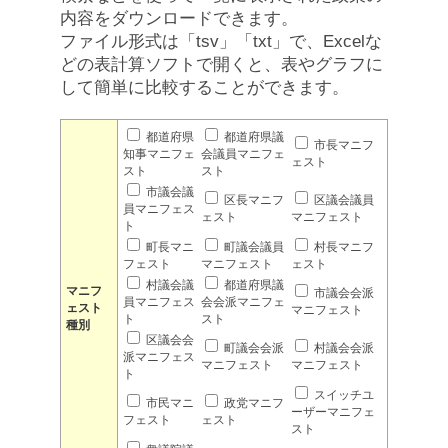
内容をダウンロードできます。
ファイル形式は「tsv」「txt」で、Excelな
どの表計算ソフトで開くと、表やグラフに
して簡単に比較することができます。
都道府県
都道府県議
市長マニフ
知事マニフェ
会議員マニフェ
ェスト
スト
スト
市議会議
区長マニフ
区議会議員
員マニフェス
ェスト
マニフェスト
ト
町長マニ
町議会議員
村長マニフ
フェスト
マニフェスト
ェスト
村議会議
都道府県議
マニフ
市議会会派
員マニフェス
会会派マニフェ
ェスト
マニフェスト
ト
スト
種別
区議会会
町議会会派
村議会会派
派マニフェス
マニフェスト
マニフェスト
ト
スイッチユ
市民マニ
政党マニフ
ーザーマニフェ
フェスト
ェスト
スト