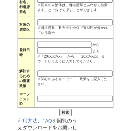
村名、
※同名の自治体は、都道府県とあわせて検索
都道府
することで分けて探すことができます。
県名
対象の
※都道府県、政令市や合併で選挙区が分かれ
選挙区
ている場合
から
登録日
まで
時
※「20xx/xx/xx」 から 「20xx/xx/xx」ま
で というように入力してください。
解決す
るため
※関心のあるキーワード、政策をご記入くだ
の重要
さい。
政策
マニフ
ェスト
ID
利用方法
、
FAQ
を閲覧のう
えダウンロードをお願いし