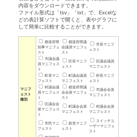
内容をダウンロードできます。
ファイル形式は「tsv」「txt」で、Excelな
どの表計算ソフトで開くと、表やグラフに
して簡単に比較することができます。
都道府県
都道府県議
市長マニフ
知事マニフェ
会議員マニフェ
ェスト
スト
スト
市議会議
区長マニフ
区議会議員
員マニフェス
ェスト
マニフェスト
ト
町長マニ
町議会議員
村長マニフ
フェスト
マニフェスト
ェスト
村議会議
都道府県議
マニフ
市議会会派
員マニフェス
会会派マニフェ
ェスト
マニフェスト
ト
スト
種別
区議会会
町議会会派
村議会会派
派マニフェス
マニフェスト
マニフェスト
ト
スイッチユ
市民マニ
政党マニフ
ーザーマニフェ
フェスト
ェスト
スト