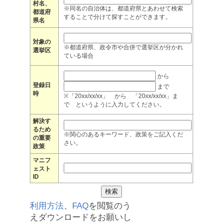
村名、
※同名の自治体は、都道府県とあわせて検索
都道府
することで分けて探すことができます。
県名
対象の
※都道府県、政令市や合併で選挙区が分かれ
選挙区
ている場合
から
登録日
まで
時
※「20xx/xx/xx」 から 「20xx/xx/xx」ま
で というように入力してください。
解決す
るため
※関心のあるキーワード、政策をご記入くだ
の重要
さい。
政策
マニフ
ェスト
ID
利用方法
、
FAQ
を閲覧のう
えダウンロードをお願いし