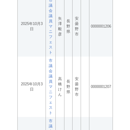
市
議
会
議
矢
安
員
長
2025年10月3
澤
曇
マ
野
0000001206
日
毅
野
ニ
県
彦
市
フ
ェ
ス
ト
市
議
会
議
高
安
員
長
2025年10月3
橋
曇
マ
野
0000001207
日
け
野
ニ
県
ん
市
フ
ェ
ス
ト
市
議