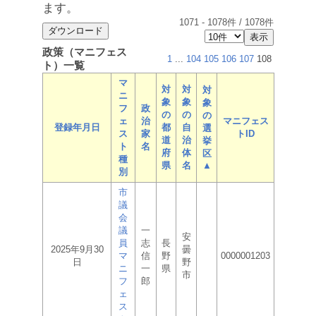
ます。
1071
-
1078
件 /
1078
件
政策（マニフェス
1
...
104
105
106
107
108
ト）一覧
マ
対
対
対
ニ
象
象
象
フ
政
の
の
の
ェ
治
マニフェス
登録年月日
都
自
選
ス
家
トID
道
治
挙
ト
名
府
体
区
種
県
名
▲
別
市
議
会
議
一
安
員
志
長
2025年9月30
曇
マ
信
野
0000001203
日
野
ニ
一
県
市
フ
郎
ェ
ス