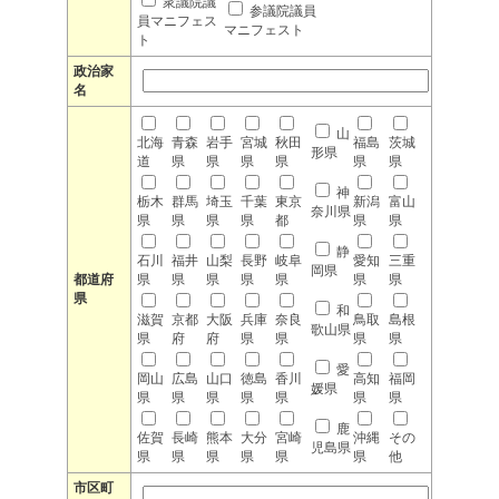
衆議院議
参議院議員
員マニフェス
マニフェスト
ト
政治家
名
山
北海
青森
岩手
宮城
秋田
福島
茨城
形県
道
県
県
県
県
県
県
神
栃木
群馬
埼玉
千葉
東京
新潟
富山
奈川県
県
県
県
県
都
県
県
静
石川
福井
山梨
長野
岐阜
愛知
三重
岡県
都道府
県
県
県
県
県
県
県
県
和
滋賀
京都
大阪
兵庫
奈良
鳥取
島根
歌山県
県
府
府
県
県
県
県
愛
岡山
広島
山口
徳島
香川
高知
福岡
媛県
県
県
県
県
県
県
県
鹿
佐賀
長崎
熊本
大分
宮崎
沖縄
その
児島県
県
県
県
県
県
県
他
市区町