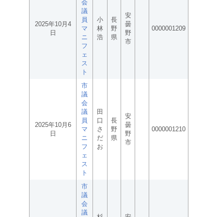
会
議
安
員
小
長
2025年10月4
曇
マ
林
野
0000001209
日
野
ニ
浩
県
市
フ
ェ
ス
ト
市
議
会
議
田
安
員
口
長
2025年10月6
曇
マ
さ
野
0000001210
日
野
ニ
だ
県
市
フ
お
ェ
ス
ト
市
議
会
議
杉
安