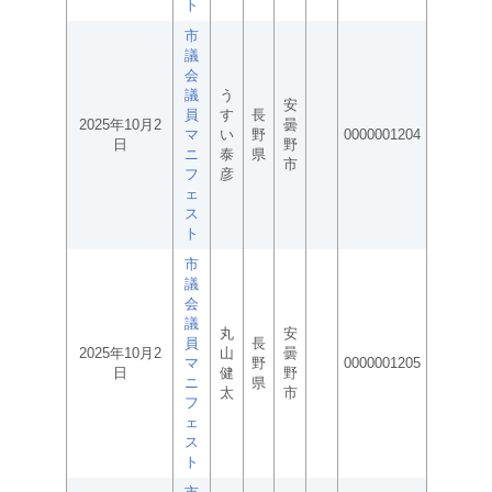
ト
市
議
会
議
う
安
員
す
長
2025年10月2
曇
マ
い
野
0000001204
日
野
ニ
泰
県
市
フ
彦
ェ
ス
ト
市
議
会
議
丸
安
員
長
2025年10月2
山
曇
マ
野
0000001205
日
健
野
ニ
県
太
市
フ
ェ
ス
ト