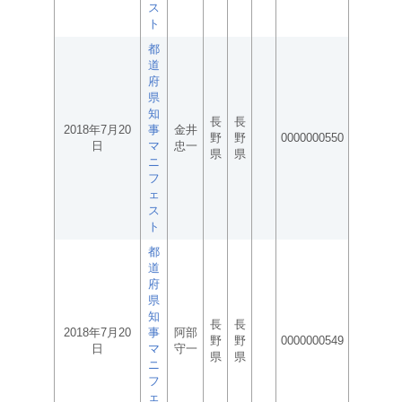
ス
ト
都
道
府
県
知
長
長
2018年7月20
事
金井
野
野
0000000550
日
マ
忠一
県
県
ニ
フ
ェ
ス
ト
都
道
府
県
知
長
長
2018年7月20
事
阿部
野
野
0000000549
日
マ
守一
県
県
ニ
フ
ェ