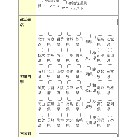
衆議院議
参議院議員
員マニフェス
マニフェスト
ト
政治家
名
山
北海
青森
岩手
宮城
秋田
福島
茨城
形県
道
県
県
県
県
県
県
神
栃木
群馬
埼玉
千葉
東京
新潟
富山
奈川県
県
県
県
県
都
県
県
静
石川
福井
山梨
長野
岐阜
愛知
三重
岡県
都道府
県
県
県
県
県
県
県
県
和
滋賀
京都
大阪
兵庫
奈良
鳥取
島根
歌山県
県
府
府
県
県
県
県
愛
岡山
広島
山口
徳島
香川
高知
福岡
媛県
県
県
県
県
県
県
県
鹿
佐賀
長崎
熊本
大分
宮崎
沖縄
その
児島県
県
県
県
県
県
県
他
市区町