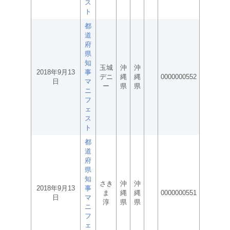
ス
ト
都
道
府
県
知
玉城
沖
沖
2018年9月13
事
デニ
縄
縄
0000000552
日
マ
ー
県
県
ニ
フ
ェ
ス
ト
都
道
府
県
知
さき
沖
沖
2018年9月13
事
ま
縄
縄
0000000551
日
マ
淳
県
県
ニ
フ
ェ