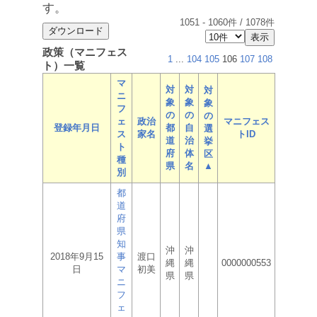
す。
1051
-
1060
件 /
1078
件
政策（マニフェス
1
...
104
105
106
107
108
ト）一覧
マ
対
対
対
ニ
象
象
象
フ
の
の
の
ェ
政治
マニフェス
登録年月日
都
自
選
ス
家名
トID
道
治
挙
ト
府
体
区
種
県
名
▲
別
都
道
府
県
知
沖
沖
2018年9月15
事
渡口
縄
縄
0000000553
日
マ
初美
県
県
ニ
フ
ェ