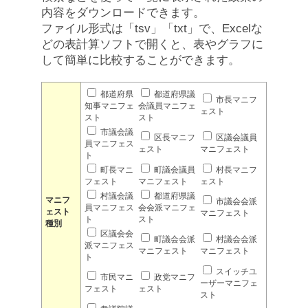
内容をダウンロードできます。
ファイル形式は「tsv」「txt」で、Excelな
どの表計算ソフトで開くと、表やグラフに
して簡単に比較することができます。
都道府県
都道府県議
市長マニフ
知事マニフェ
会議員マニフェ
ェスト
スト
スト
市議会議
区長マニフ
区議会議員
員マニフェス
ェスト
マニフェスト
ト
町長マニ
町議会議員
村長マニフ
フェスト
マニフェスト
ェスト
村議会議
都道府県議
マニフ
市議会会派
員マニフェス
会会派マニフェ
ェスト
マニフェスト
ト
スト
種別
区議会会
町議会会派
村議会会派
派マニフェス
マニフェスト
マニフェスト
ト
スイッチユ
市民マニ
政党マニフ
ーザーマニフェ
フェスト
ェスト
スト