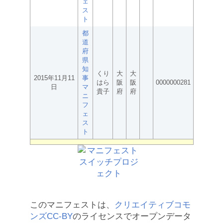
ェ
ス
ト
都
道
府
県
知
くり
大
大
2015年11月11
事
はら
阪
阪
0000000281
日
マ
貴子
府
府
ニ
フ
ェ
ス
ト
このマニフェストは、
クリエイティブコモ
ンズCC-BY
のライセンスでオープンデータ