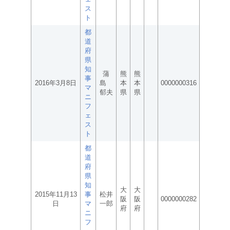
ス
ト
都
道
府
県
知
蒲
熊
熊
事
2016年3月8日
島
本
本
0000000316
マ
郁夫
県
県
ニ
フ
ェ
ス
ト
都
道
府
県
知
大
大
2015年11月13
事
松井
阪
阪
0000000282
日
マ
一郎
府
府
ニ
フ