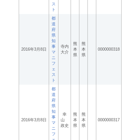
ス
ト
都
道
府
県
知
熊
熊
事
寺内
2016年3月8日
本
本
0000000318
マ
大介
県
県
ニ
フ
ェ
ス
ト
都
道
府
県
知
幸
熊
熊
事
2016年3月8日
山
本
本
0000000317
マ
政史
県
県
ニ
フ
ェ