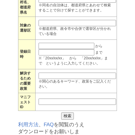
村名、
※同名の自治体は、都道府県とあわせて検索
都道府
することで分けて探すことができます。
県名
対象の
※都道府県、政令市や合併で選挙区が分かれ
選挙区
ている場合
から
登録日
まで
時
※「20xx/xx/xx」 から 「20xx/xx/xx」ま
で というように入力してください。
解決す
るため
※関心のあるキーワード、政策をご記入くだ
の重要
さい。
政策
マニフ
ェスト
ID
利用方法
、
FAQ
を閲覧のうえ
ダウンロードをお願いしま