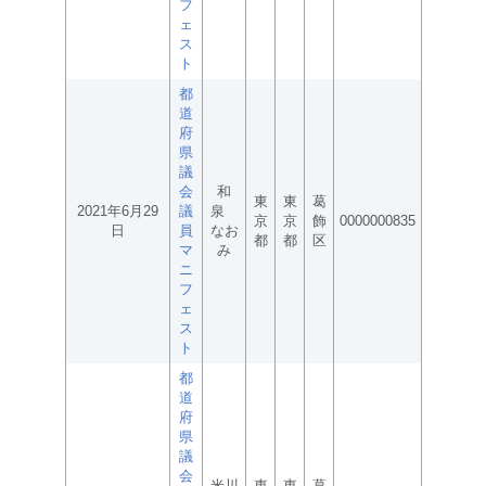
フ
ェ
ス
ト
都
道
府
県
議
会
和
東
東
葛
2021年6月29
議
泉
京
京
飾
0000000835
日
員
なお
都
都
区
マ
み
ニ
フ
ェ
ス
ト
都
道
府
県
議
会
米川
東
東
葛