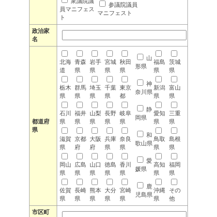
衆議院議
参議院議員
員マニフェス
マニフェスト
ト
政治家
名
山
北海
青森
岩手
宮城
秋田
福島
茨城
形県
道
県
県
県
県
県
県
神
栃木
群馬
埼玉
千葉
東京
新潟
富山
奈川県
県
県
県
県
都
県
県
静
石川
福井
山梨
長野
岐阜
愛知
三重
岡県
都道府
県
県
県
県
県
県
県
県
和
滋賀
京都
大阪
兵庫
奈良
鳥取
島根
歌山県
県
府
府
県
県
県
県
愛
岡山
広島
山口
徳島
香川
高知
福岡
媛県
県
県
県
県
県
県
県
鹿
佐賀
長崎
熊本
大分
宮崎
沖縄
その
児島県
県
県
県
県
県
県
他
市区町