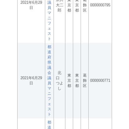
2021年6月29
議
大二
京
京
飾
0000000795
日
員
郎
都
都
区
マ
ニ
フ
ェ
ス
ト
都
道
府
県
議
会
北
東
東
葛
2021年6月29
議
口
京
京
飾
0000000771
日
員
つよ
都
都
区
マ
し
ニ
フ
ェ
ス
ト
都
道