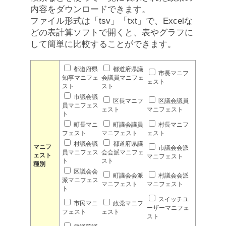
内容をダウンロードできます。
ファイル形式は「tsv」「txt」で、Excelな
どの表計算ソフトで開くと、表やグラフに
して簡単に比較することができます。
都道府県
都道府県議
市長マニフ
知事マニフェ
会議員マニフェ
ェスト
スト
スト
市議会議
区長マニフ
区議会議員
員マニフェス
ェスト
マニフェスト
ト
町長マニ
町議会議員
村長マニフ
フェスト
マニフェスト
ェスト
村議会議
都道府県議
マニフ
市議会会派
員マニフェス
会会派マニフェ
ェスト
マニフェスト
ト
スト
種別
区議会会
町議会会派
村議会会派
派マニフェス
マニフェスト
マニフェスト
ト
スイッチユ
市民マニ
政党マニフ
ーザーマニフェ
フェスト
ェスト
スト