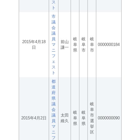
ス
ト
市
議
会
議
員
岐
岐
岐
2015年4月18
前山
マ
阜
阜
阜
0000000184
日
謙一
ニ
県
市
市
フ
ェ
ス
ト
都
道
府
県
議
岐
会
阜
岐
岐
議
太田
市
2015年4月2日
阜
阜
0000000090
員
維久
選
県
県
マ
挙
ニ
区
フ