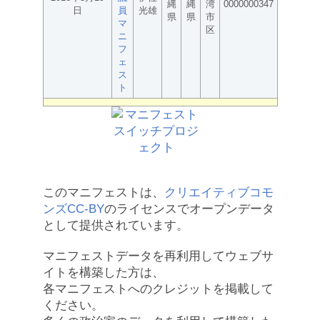
縄
縄
湾
0000000347
日
員
光雄
県
県
市
マ
区
ニ
フ
ェ
ス
ト
このマニフェストは、
クリエイティブコモ
ンズCC-BY
のライセンスでオープンデータ
として提供されています。
マニフェストデータを再利用してウェブサ
イトを構築した方は、
各マニフェストへのクレジットを掲載して
ください。