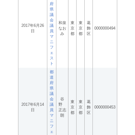
府
県
議
会
和泉
東
東
葛
2017年6月26
議
なお
京
京
飾
0000000494
日
員
み
都
都
区
マ
ニ
フ
ェ
ス
ト
都
道
府
県
議
会
谷
東
東
葛
2017年6月14
議
野
京
京
飾
0000000453
日
員
正志
都
都
区
マ
朗
ニ
フ
ェ