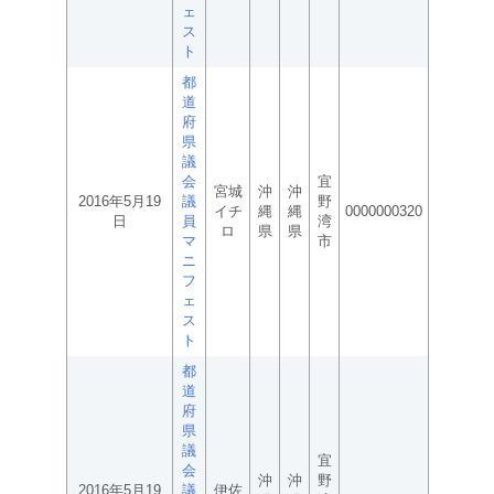
ェ
ス
ト
都
道
府
県
議
会
宜
宮城
沖
沖
2016年5月19
議
野
イチ
縄
縄
0000000320
日
員
湾
ロ
県
県
マ
市
ニ
フ
ェ
ス
ト
都
道
府
県
議
宜
会
沖
沖
野
2016年5月19
議
伊佐