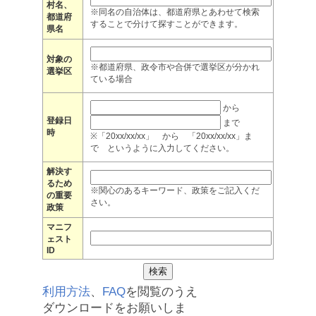
村名、
※同名の自治体は、都道府県とあわせて検索
都道府
することで分けて探すことができます。
県名
対象の
※都道府県、政令市や合併で選挙区が分かれ
選挙区
ている場合
から
登録日
まで
時
※「20xx/xx/xx」 から 「20xx/xx/xx」ま
で というように入力してください。
解決す
るため
※関心のあるキーワード、政策をご記入くだ
の重要
さい。
政策
マニフ
ェスト
ID
利用方法
、
FAQ
を閲覧のうえ
ダウンロードをお願いしま