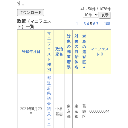
す。
41
-
50
件 /
1078
件
政策（マニフェス
1
...
3
4
5
6
7
...
108
ト）一覧
マ
対
対
対
ニ
象
象
象
フ
の
の
の
ェ
政治
マニフェス
登録年月日
都
自
選
ス
家名
トID
道
治
挙
ト
府
体
区
種
県
名
▲
別
都
道
府
県
議
会
東
東
葛
2021年6月29
議
中谷
京
京
飾
0000000844
日
員
基志
都
都
区
マ
ニ