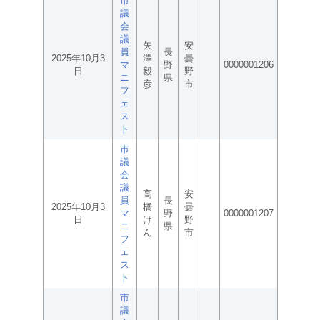
市
議
会
議
矢
安
員
長
2025年10月3
澤
曇
マ
野
0000001206
日
毅
野
ニ
県
彦
市
フ
ェ
ス
ト
市
議
会
議
高
安
員
長
2025年10月3
橋
曇
マ
野
0000001207
日
け
野
ニ
県
ん
市
フ
ェ
ス
ト
市
議