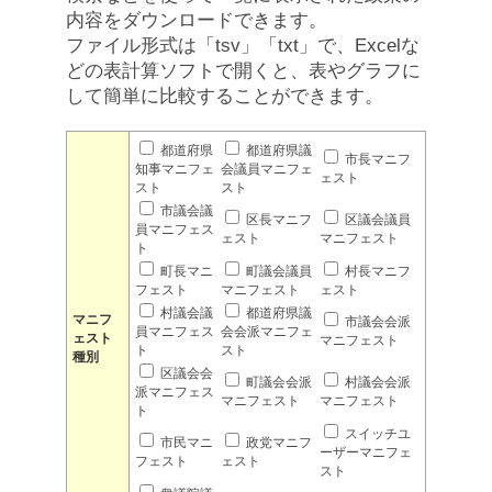
内容をダウンロードできます。
ファイル形式は「tsv」「txt」で、Excelな
どの表計算ソフトで開くと、表やグラフに
して簡単に比較することができます。
都道府県
都道府県議
市長マニフ
知事マニフェ
会議員マニフェ
ェスト
スト
スト
市議会議
区長マニフ
区議会議員
員マニフェス
ェスト
マニフェスト
ト
町長マニ
町議会議員
村長マニフ
フェスト
マニフェスト
ェスト
村議会議
都道府県議
マニフ
市議会会派
員マニフェス
会会派マニフェ
ェスト
マニフェスト
ト
スト
種別
区議会会
町議会会派
村議会会派
派マニフェス
マニフェスト
マニフェスト
ト
スイッチユ
市民マニ
政党マニフ
ーザーマニフェ
フェスト
ェスト
スト