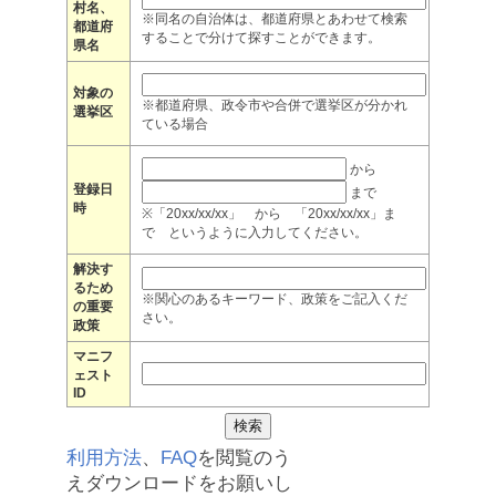
村名、
※同名の自治体は、都道府県とあわせて検索
都道府
することで分けて探すことができます。
県名
対象の
※都道府県、政令市や合併で選挙区が分かれ
選挙区
ている場合
から
登録日
まで
時
※「20xx/xx/xx」 から 「20xx/xx/xx」ま
で というように入力してください。
解決す
るため
※関心のあるキーワード、政策をご記入くだ
の重要
さい。
政策
マニフ
ェスト
ID
利用方法
、
FAQ
を閲覧のう
えダウンロードをお願いし