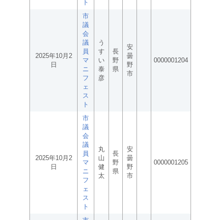
ト
市
議
会
議
う
安
員
す
長
2025年10月2
曇
マ
い
野
0000001204
日
野
ニ
泰
県
市
フ
彦
ェ
ス
ト
市
議
会
議
丸
安
員
長
2025年10月2
山
曇
マ
野
0000001205
日
健
野
ニ
県
太
市
フ
ェ
ス
ト