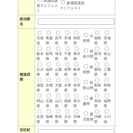
衆議院議
参議院議員
員マニフェス
マニフェスト
ト
政治家
名
山
北海
青森
岩手
宮城
秋田
福島
茨城
形県
道
県
県
県
県
県
県
神
栃木
群馬
埼玉
千葉
東京
新潟
富山
奈川県
県
県
県
県
都
県
県
静
石川
福井
山梨
長野
岐阜
愛知
三重
岡県
都道府
県
県
県
県
県
県
県
県
和
滋賀
京都
大阪
兵庫
奈良
鳥取
島根
歌山県
県
府
府
県
県
県
県
愛
岡山
広島
山口
徳島
香川
高知
福岡
媛県
県
県
県
県
県
県
県
鹿
佐賀
長崎
熊本
大分
宮崎
沖縄
その
児島県
県
県
県
県
県
県
他
市区町