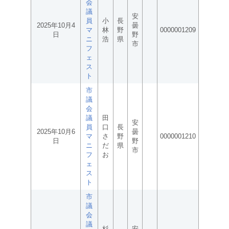
会
議
安
員
小
長
2025年10月4
曇
マ
林
野
0000001209
日
野
ニ
浩
県
市
フ
ェ
ス
ト
市
議
会
議
田
安
員
口
長
2025年10月6
曇
マ
さ
野
0000001210
日
野
ニ
だ
県
市
フ
お
ェ
ス
ト
市
議
会
議
杉
安