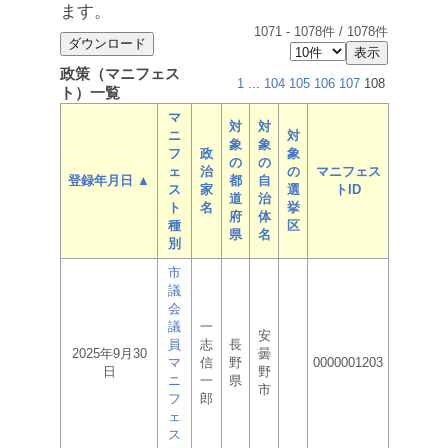
ます。
1071
-
1078
件 /
1078
件
政策（マニフェス
1
...
104
105
106
107
108
ト）一覧
マ
対
対
ニ
対
象
象
フ
政
象
の
の
ェ
治
の
マニフェス
登録年月日 ▲
都
自
ス
家
選
トID
道
治
ト
名
挙
府
体
種
区
県
名
別
市
議
会
議
一
安
員
志
長
2025年9月30
曇
マ
信
野
0000001203
日
野
ニ
一
県
市
フ
郎
ェ
ス