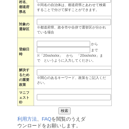
村名、
※同名の自治体は、都道府県とあわせて検索
都道府
することで分けて探すことができます。
県名
対象の
※都道府県、政令市や合併で選挙区が分かれ
選挙区
ている場合
から
登録日
まで
時
※「20xx/xx/xx」 から 「20xx/xx/xx」ま
で というように入力してください。
解決す
るため
※関心のあるキーワード、政策をご記入くだ
の重要
さい。
政策
マニフ
ェスト
ID
利用方法
、
FAQ
を閲覧のうえダ
ウンロードをお願いします。