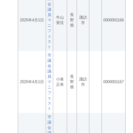
会
議
員
長
牛山
諏訪
2025年4月1日
マ
野
0000001166
実弦
市
ニ
県
フ
ェ
ス
ト
市
議
会
議
員
長
小泉
諏訪
2025年4月1日
マ
野
0000001167
正幸
市
ニ
県
フ
ェ
ス
ト
市
議
会
議