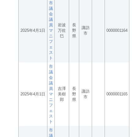
市
議
会
議
員
岩波
長
諏訪
2025年4月1日
マ
万佐
野
0000001164
市
ニ
巳
県
フ
ェ
ス
ト
市
議
会
議
員
吉澤
長
諏訪
2025年4月1日
マ
美樹
野
0000001165
市
ニ
郎
県
フ
ェ
ス
ト
市
議