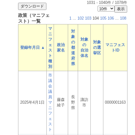
1031
-
1040
件 /
1078
件
政策（マニフェ
1
...
102
103
104
105
106
...
108
スト）一覧
マ
対
ニ
象
フ
対象
の
対象
ェ
政治
の
マニフェス
登録年月日 ▲
都
の選
ス
家名
自治
トID
道
挙区
ト
体名
府
種
県
別
市
議
会
議
員
長
藤森
諏訪
2025年4月1日
マ
野
0000001163
綾子
市
ニ
県
フ
ェ
ス
ト