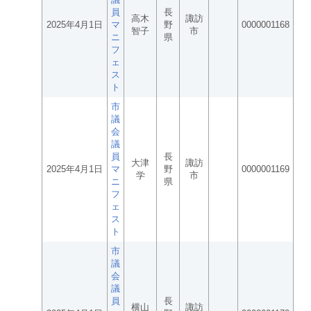
員
長
高木
諏訪
2025年4月1日
マ
野
0000001168
智子
市
ニ
県
フ
ェ
ス
ト
市
議
会
議
員
長
大津
諏訪
2025年4月1日
マ
野
0000001169
学
市
ニ
県
フ
ェ
ス
ト
市
議
会
議
員
長
横山
諏訪