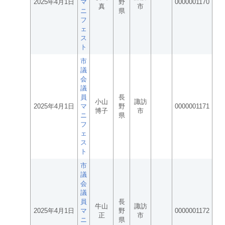
2025年4月1日
マ
野
0000001170
真
市
ニ
県
フ
ェ
ス
ト
市
議
会
議
員
長
小山
諏訪
2025年4月1日
マ
野
0000001171
博子
市
ニ
県
フ
ェ
ス
ト
市
議
会
議
員
長
牛山
諏訪
2025年4月1日
マ
野
0000001172
正
市
ニ
県