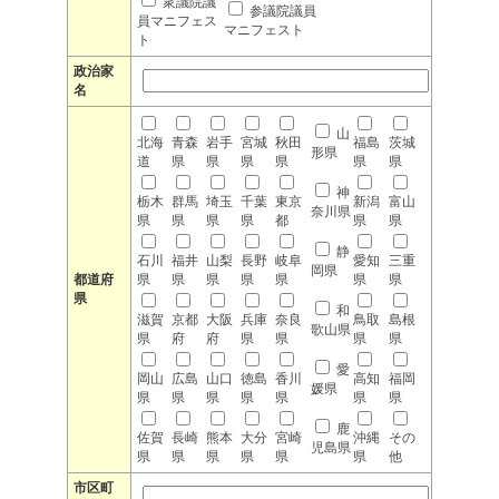
衆議院議
参議院議員
員マニフェス
マニフェスト
ト
政治家
名
山
北海
青森
岩手
宮城
秋田
福島
茨城
形県
道
県
県
県
県
県
県
神
栃木
群馬
埼玉
千葉
東京
新潟
富山
奈川県
県
県
県
県
都
県
県
静
石川
福井
山梨
長野
岐阜
愛知
三重
岡県
都道府
県
県
県
県
県
県
県
県
和
滋賀
京都
大阪
兵庫
奈良
鳥取
島根
歌山県
県
府
府
県
県
県
県
愛
岡山
広島
山口
徳島
香川
高知
福岡
媛県
県
県
県
県
県
県
県
鹿
佐賀
長崎
熊本
大分
宮崎
沖縄
その
児島県
県
県
県
県
県
県
他
市区町