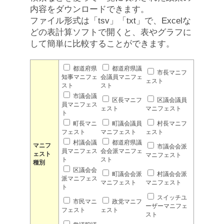
内容をダウンロードできます。
ファイル形式は「tsv」「txt」で、Excelな
どの表計算ソフトで開くと、表やグラフに
して簡単に比較することができます。
都道府県
都道府県議
市長マニフ
知事マニフェ
会議員マニフェ
ェスト
スト
スト
市議会議
区長マニフ
区議会議員
員マニフェス
ェスト
マニフェスト
ト
町長マニ
町議会議員
村長マニフ
フェスト
マニフェスト
ェスト
村議会議
都道府県議
マニフ
市議会会派
員マニフェス
会会派マニフェ
ェスト
マニフェスト
ト
スト
種別
区議会会
町議会会派
村議会会派
派マニフェス
マニフェスト
マニフェスト
ト
スイッチユ
市民マニ
政党マニフ
ーザーマニフェ
フェスト
ェスト
スト