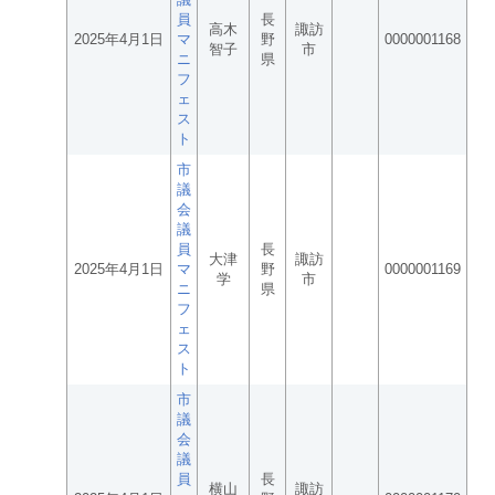
員
長
高木
諏訪
2025年4月1日
マ
野
0000001168
智子
市
ニ
県
フ
ェ
ス
ト
市
議
会
議
員
長
大津
諏訪
2025年4月1日
マ
野
0000001169
学
市
ニ
県
フ
ェ
ス
ト
市
議
会
議
員
長
横山
諏訪