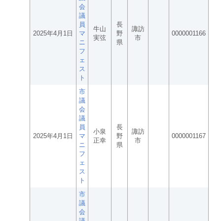
会
議
員
長
牛山
諏訪
2025年4月1日
マ
野
0000001166
実弦
市
ニ
県
フ
ェ
ス
ト
市
議
会
議
員
長
小泉
諏訪
2025年4月1日
マ
野
0000001167
正幸
市
ニ
県
フ
ェ
ス
ト
市
議
会
議