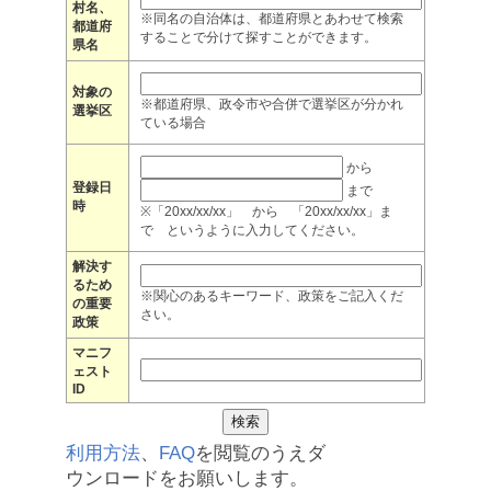
村名、
※同名の自治体は、都道府県とあわせて検索
都道府
することで分けて探すことができます。
県名
対象の
※都道府県、政令市や合併で選挙区が分かれ
選挙区
ている場合
から
登録日
まで
時
※「20xx/xx/xx」 から 「20xx/xx/xx」ま
で というように入力してください。
解決す
るため
※関心のあるキーワード、政策をご記入くだ
の重要
さい。
政策
マニフ
ェスト
ID
利用方法
、
FAQ
を閲覧のうえダ
ウンロードをお願いします。