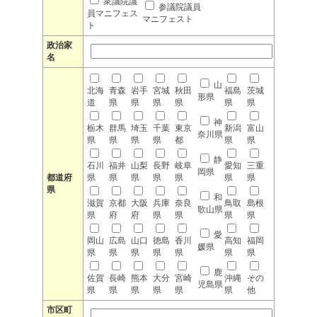
衆議院議
参議院議員
員マニフェス
マニフェスト
ト
政治家
名
山
北海
青森
岩手
宮城
秋田
福島
茨城
形県
道
県
県
県
県
県
県
神
栃木
群馬
埼玉
千葉
東京
新潟
富山
奈川県
県
県
県
県
都
県
県
静
石川
福井
山梨
長野
岐阜
愛知
三重
岡県
都道府
県
県
県
県
県
県
県
県
和
滋賀
京都
大阪
兵庫
奈良
鳥取
島根
歌山県
県
府
府
県
県
県
県
愛
岡山
広島
山口
徳島
香川
高知
福岡
媛県
県
県
県
県
県
県
県
鹿
佐賀
長崎
熊本
大分
宮崎
沖縄
その
児島県
県
県
県
県
県
県
他
市区町