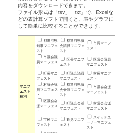
内容をダウンロードできます。
ファイル形式は「tsv」「txt」で、Excelな
どの表計算ソフトで開くと、表やグラフに
して簡単に比較することができます。
都道府県
都道府県議
市長マニフ
知事マニフェ
会議員マニフェ
ェスト
スト
スト
市議会議
区長マニフ
区議会議員
員マニフェス
ェスト
マニフェスト
ト
町長マニ
町議会議員
村長マニフ
フェスト
マニフェスト
ェスト
村議会議
都道府県議
マニフ
市議会会派
員マニフェス
会会派マニフェ
ェスト
マニフェスト
ト
スト
種別
区議会会
町議会会派
村議会会派
派マニフェス
マニフェスト
マニフェスト
ト
スイッチユ
市民マニ
政党マニフ
ーザーマニフェ
フェスト
ェスト
スト