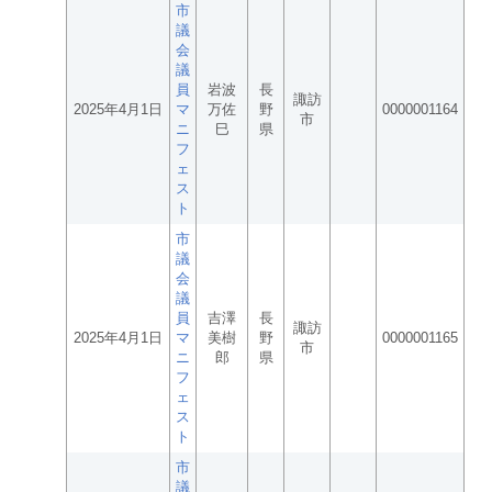
市
議
会
議
員
岩波
長
諏訪
2025年4月1日
マ
万佐
野
0000001164
市
ニ
巳
県
フ
ェ
ス
ト
市
議
会
議
員
吉澤
長
諏訪
2025年4月1日
マ
美樹
野
0000001165
市
ニ
郎
県
フ
ェ
ス
ト
市
議