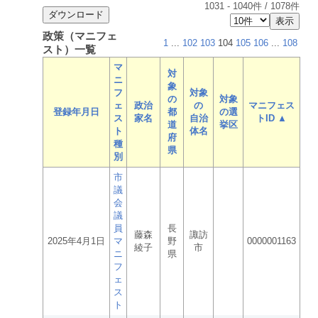
1031
-
1040
件 /
1078
件
政策（マニフェ
1
...
102
103
104
105
106
...
108
スト）一覧
マ
対
ニ
象
フ
対象
の
対象
ェ
政治
の
マニフェス
登録年月日
都
の選
ス
家名
自治
トID ▲
道
挙区
ト
体名
府
種
県
別
市
議
会
議
員
長
藤森
諏訪
2025年4月1日
マ
野
0000001163
綾子
市
ニ
県
フ
ェ
ス
ト