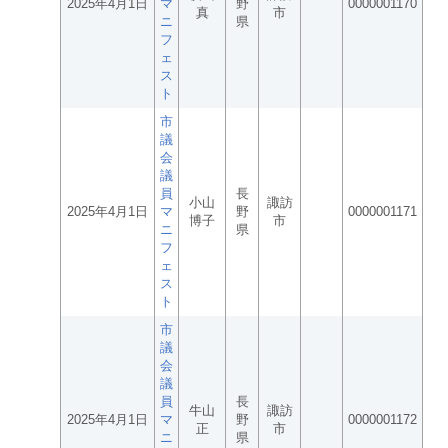
2025年4月1日
マ
野
0000001170
真
市
ニ
県
フ
ェ
ス
ト
市
議
会
議
員
長
小山
諏訪
2025年4月1日
マ
野
0000001171
博子
市
ニ
県
フ
ェ
ス
ト
市
議
会
議
員
長
牛山
諏訪
2025年4月1日
マ
野
0000001172
正
市
ニ
県