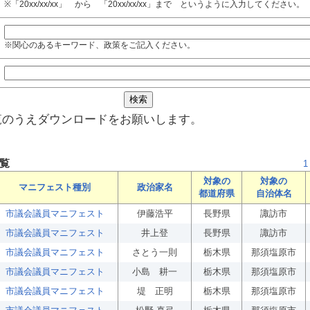
※「20xx/xx/xx」 から 「20xx/xx/xx」まで というように入力してください。
※関心のあるキーワード、政策をご記入ください。
覧のうえダウンロードをお願いします。
覧
1
対象の
対象の
マニフェスト種別
政治家名
都道府県
自治体名
市議会議員マニフェスト
伊藤浩平
長野県
諏訪市
市議会議員マニフェスト
井上登
長野県
諏訪市
市議会議員マニフェスト
さとう一則
栃木県
那須塩原市
市議会議員マニフェスト
小島 耕一
栃木県
那須塩原市
市議会議員マニフェスト
堤 正明
栃木県
那須塩原市