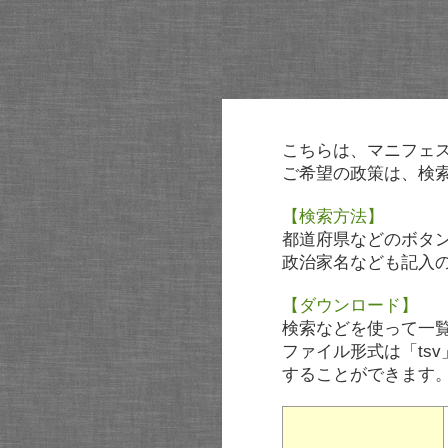
こちらは、マニフェ
ご希望の政策は、検
【検索方法】
都道府県などのボタ
政治家名なども記入
【ダウンロード】
検索などを使って一
ファイル形式は「tsv
することができます