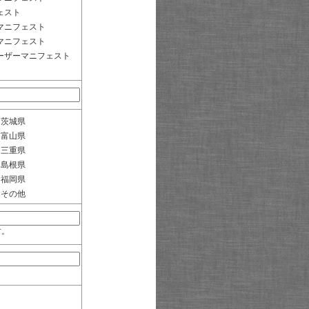
ェスト
マニフェスト
マニフェスト
ーザーマニフェスト
茨城県
富山県
三重県
島根県
福岡県
その他
す。