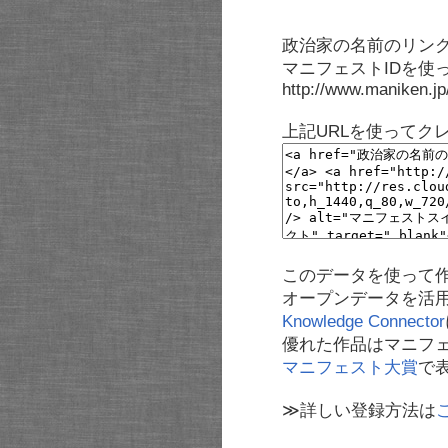
政治家の名前のリンク
マニフェストIDを使
http://www.maniken.j
上記URLを使ってク
このデータを使って
オープンデータを活
Knowledge Connector
優れた作品はマニフ
マニフェスト大賞
で
≫詳しい登録方法は