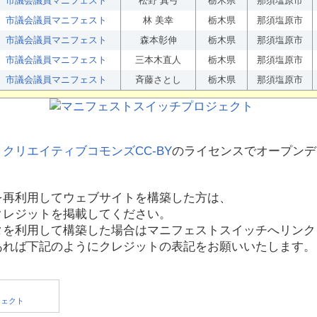
市議会議員マニフェスト
松野 真弓
栃木県
那須塩原市
市議会議員マニフェスト
林 美幸
栃木県
那須塩原市
市議会議員マニフェスト
森本彰伸
栃木県
那須塩原市
市議会議員マニフェスト
三本木直人
栃木県
那須塩原市
市議会議員マニフェスト
斉藤さとし
栃木県
那須塩原市
、
クリエイティブコモンズCC-BY
のライセンスでオープンデ
を再利用してウェブサイトを構築した方は、
クレジットを掲載してください。
タを利用して構築した場合はマニフェストスイッチへリンク
あれば下記のようにクレジットの表記をお願いいたします。