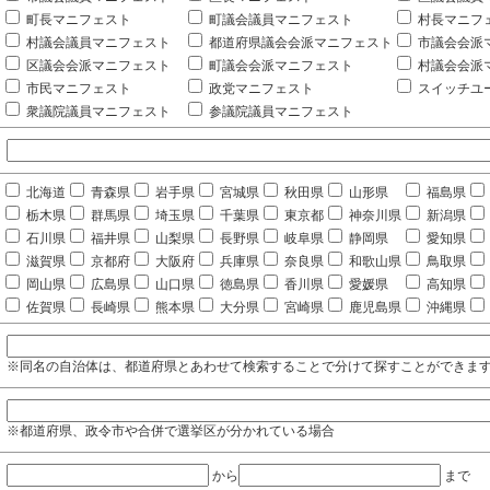
町長マニフェスト
町議会議員マニフェスト
村長マニフ
村議会議員マニフェスト
都道府県議会会派マニフェスト
市議会会派
区議会会派マニフェスト
町議会会派マニフェスト
村議会会派
市民マニフェスト
政党マニフェスト
スイッチユ
衆議院議員マニフェスト
参議院議員マニフェスト
北海道
青森県
岩手県
宮城県
秋田県
山形県
福島県
栃木県
群馬県
埼玉県
千葉県
東京都
神奈川県
新潟県
石川県
福井県
山梨県
長野県
岐阜県
静岡県
愛知県
滋賀県
京都府
大阪府
兵庫県
奈良県
和歌山県
鳥取県
岡山県
広島県
山口県
徳島県
香川県
愛媛県
高知県
佐賀県
長崎県
熊本県
大分県
宮崎県
鹿児島県
沖縄県
※同名の自治体は、都道府県とあわせて検索することで分けて探すことができま
※都道府県、政令市や合併で選挙区が分かれている場合
から
まで