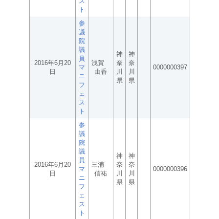
ス
ト
参
議
院
議
神
神
員
2016年6月20
浅賀
奈
奈
マ
0000000397
日
由香
川
川
ニ
県
県
フ
ェ
ス
ト
参
議
院
議
神
神
員
2016年6月20
三浦
奈
奈
マ
0000000396
日
信祐
川
川
ニ
県
県
フ
ェ
ス
ト