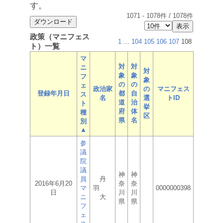
す。
1071
-
1078
件 /
1078
件
政策（マニフェス
1
...
104
105
106
107
108
ト）一覧
マ
対
対
ニ
対
象
象
フ
象
の
の
ェ
政治家
の
マニフェス
登録年月日
都
自
ス
名
選
トID
道
治
ト
挙
府
体
種
区
県
名
別
▲
参
議
院
議
神
神
員
丹
2016年6月20
奈
奈
マ
羽
0000000398
日
川
川
ニ
大
県
県
フ
ェ