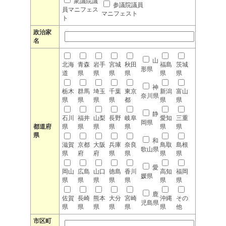
衆議院議
参議院議員
員マニフェス
マニフェスト
ト
政治家
名
山
北海
青森
岩手
宮城
秋田
福島
茨城
形県
道
県
県
県
県
県
県
神
栃木
群馬
埼玉
千葉
東京
新潟
富山
奈川県
県
県
県
県
都
県
県
静
石川
福井
山梨
長野
岐阜
愛知
三重
岡県
都道府
県
県
県
県
県
県
県
県
和
滋賀
京都
大阪
兵庫
奈良
鳥取
島根
歌山県
県
府
府
県
県
県
県
愛
岡山
広島
山口
徳島
香川
高知
福岡
媛県
県
県
県
県
県
県
県
鹿
佐賀
長崎
熊本
大分
宮崎
沖縄
その
児島県
県
県
県
県
県
県
他
市区町