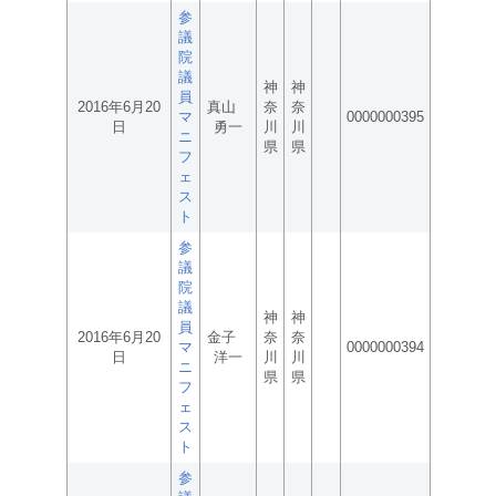
参
議
院
議
神
神
員
2016年6月20
真山
奈
奈
マ
0000000395
日
勇一
川
川
ニ
県
県
フ
ェ
ス
ト
参
議
院
議
神
神
員
2016年6月20
金子
奈
奈
マ
0000000394
日
洋一
川
川
ニ
県
県
フ
ェ
ス
ト
参