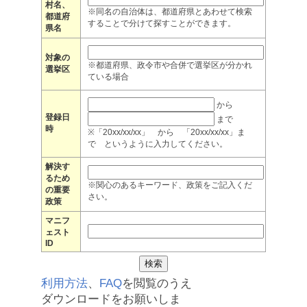
村名、
※同名の自治体は、都道府県とあわせて検索
都道府
することで分けて探すことができます。
県名
対象の
※都道府県、政令市や合併で選挙区が分かれ
選挙区
ている場合
から
登録日
まで
時
※「20xx/xx/xx」 から 「20xx/xx/xx」ま
で というように入力してください。
解決す
るため
※関心のあるキーワード、政策をご記入くだ
の重要
さい。
政策
マニフ
ェスト
ID
利用方法
、
FAQ
を閲覧のうえ
ダウンロードをお願いしま