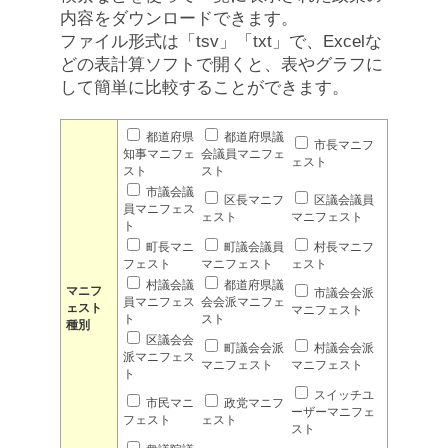
内容をダウンロードできます。
ファイル形式は「tsv」「txt」で、Excelな
どの表計算ソフトで開くと、表やグラフに
して簡単に比較することができます。
都道府県
都道府県議
市長マニフ
知事マニフェ
会議員マニフェ
ェスト
スト
スト
市議会議
区長マニフ
区議会議員
員マニフェス
ェスト
マニフェスト
ト
町長マニ
町議会議員
村長マニフ
フェスト
マニフェスト
ェスト
村議会議
都道府県議
マニフ
市議会会派
員マニフェス
会会派マニフェ
ェスト
マニフェスト
ト
スト
種別
区議会会
町議会会派
村議会会派
派マニフェス
マニフェスト
マニフェスト
ト
スイッチユ
市民マニ
政党マニフ
ーザーマニフェ
フェスト
ェスト
スト