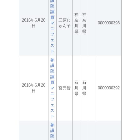
議
院
議
神
神
員
2016年6月20
三原じ
奈
奈
マ
0000000393
日
ゅん子
川
川
ニ
県
県
フ
ェ
ス
ト
参
議
院
議
員
石
石
2016年6月20
マ
宮元智
川
川
0000000392
日
ニ
県
県
フ
ェ
ス
ト
参
議
院