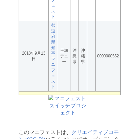
ェ
ス
ト
都
道
府
県
知
玉城
沖
沖
2018年9月13
事
デニ
縄
縄
0000000552
日
マ
ー
県
県
ニ
フ
ェ
ス
ト
このマニフェストは、
クリエイティブコモ