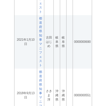
ェ
ス
ト
都
道
府
県
知
古田
岐
岐
2021年1月10
事
はじ
阜
阜
0000000690
日
マ
め
県
県
ニ
フ
ェ
ス
ト
都
道
府
県
知
さき
沖
沖
2018年9月13
事
ま
縄
縄
0000000551
日
マ
淳
県
県
ニ
フ