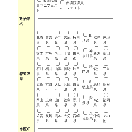
衆議院議
参議院議員
員マニフェス
マニフェスト
ト
政治家
名
山
北海
青森
岩手
宮城
秋田
福島
茨城
形県
道
県
県
県
県
県
県
神
栃木
群馬
埼玉
千葉
東京
新潟
富山
奈川県
県
県
県
県
都
県
県
静
石川
福井
山梨
長野
岐阜
愛知
三重
岡県
都道府
県
県
県
県
県
県
県
県
和
滋賀
京都
大阪
兵庫
奈良
鳥取
島根
歌山県
県
府
府
県
県
県
県
愛
岡山
広島
山口
徳島
香川
高知
福岡
媛県
県
県
県
県
県
県
県
鹿
佐賀
長崎
熊本
大分
宮崎
沖縄
その
児島県
県
県
県
県
県
県
他
市区町