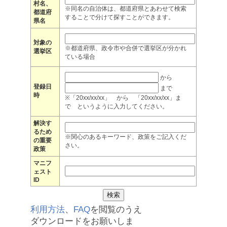
村名、
※同名の自治体は、都道府県とあわせて検索
都道府
することで分けて探すことができます。
県名
対象の
※都道府県、政令市や合併で選挙区が分かれ
選挙区
ている場合
から
登録日
まで
時
※「20xx/xx/xx」 から 「20xx/xx/xx」ま
で というように入力してください。
解決す
るため
※関心のあるキーワード、政策をご記入くだ
の重要
さい。
政策
マニフ
ェスト
ID
利用方法
、
FAQ
を閲覧のうえ
ダウンロードをお願いしま