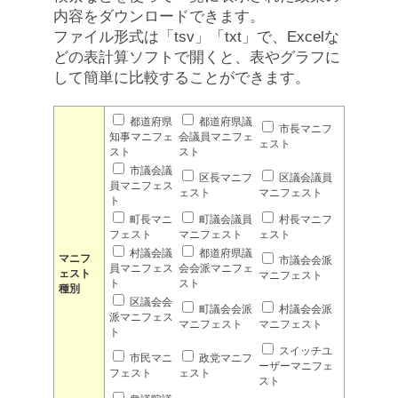
内容をダウンロードできます。
ファイル形式は「tsv」「txt」で、Excelな
どの表計算ソフトで開くと、表やグラフに
して簡単に比較することができます。
都道府県
都道府県議
市長マニフ
知事マニフェ
会議員マニフェ
ェスト
スト
スト
市議会議
区長マニフ
区議会議員
員マニフェス
ェスト
マニフェスト
ト
町長マニ
町議会議員
村長マニフ
フェスト
マニフェスト
ェスト
村議会議
都道府県議
マニフ
市議会会派
員マニフェス
会会派マニフェ
ェスト
マニフェスト
ト
スト
種別
区議会会
町議会会派
村議会会派
派マニフェス
マニフェスト
マニフェスト
ト
スイッチユ
市民マニ
政党マニフ
ーザーマニフェ
フェスト
ェスト
スト