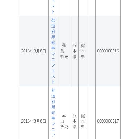
ェ
ス
ト
都
道
府
県
知
蒲
熊
熊
事
2016年3月8日
島
本
本
0000000316
マ
郁夫
県
県
ニ
フ
ェ
ス
ト
都
道
府
県
知
幸
熊
熊
事
2016年3月8日
山
本
本
0000000317
マ
政史
県
県
ニ
フ