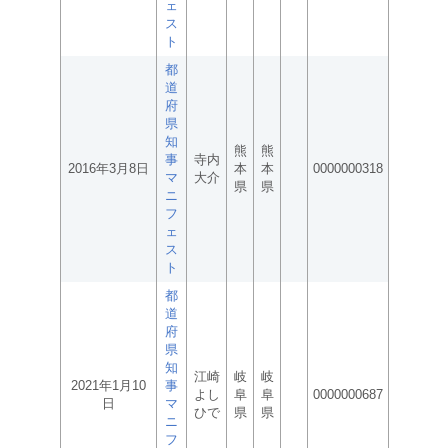
ェ
ス
ト
都
道
府
県
知
熊
熊
事
寺内
2016年3月8日
本
本
0000000318
マ
大介
県
県
ニ
フ
ェ
ス
ト
都
道
府
県
知
江崎
岐
岐
2021年1月10
事
よし
阜
阜
0000000687
日
マ
ひで
県
県
ニ
フ