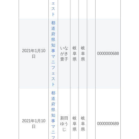
ェ
ス
ト
都
道
府
県
知
いな
岐
岐
2021年1月10
事
がき
阜
阜
0000000688
日
マ
豊子
県
県
ニ
フ
ェ
ス
ト
都
道
府
県
知
新田
岐
岐
2021年1月10
事
ゆう
阜
阜
0000000689
日
マ
じ
県
県
ニ
フ