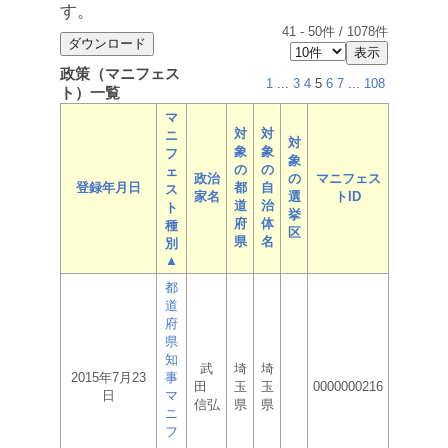
す。
41
-
50
件 /
1078
件
政策（マニフェス
1
...
3
4
5
6
7
...
108
ト）一覧
マ
対
対
ニ
対
象
象
フ
象
の
の
ェ
政治
の
マニフェス
登録年月日
都
自
ス
家名
選
トID
道
治
ト
挙
府
体
種
区
県
名
別
▲
都
道
府
県
知
武
埼
埼
2015年7月23
事
田
玉
玉
0000000216
日
マ
信弘
県
県
ニ
フ