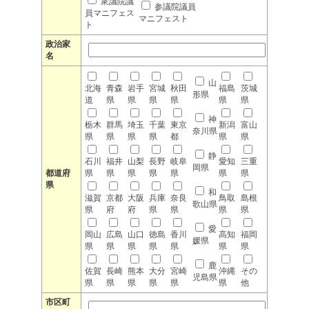
衆議院議
参議院議員
員マニフェス
マニフェスト
ト
政治家
名
山
北海
青森
岩手
宮城
秋田
福島
茨城
形県
道
県
県
県
県
県
県
神
栃木
群馬
埼玉
千葉
東京
新潟
富山
奈川県
県
県
県
県
都
県
県
静
石川
福井
山梨
長野
岐阜
愛知
三重
岡県
都道府
県
県
県
県
県
県
県
県
和
滋賀
京都
大阪
兵庫
奈良
鳥取
島根
歌山県
県
府
府
県
県
県
県
愛
岡山
広島
山口
徳島
香川
高知
福岡
媛県
県
県
県
県
県
県
県
鹿
佐賀
長崎
熊本
大分
宮崎
沖縄
その
児島県
県
県
県
県
県
県
他
市区町