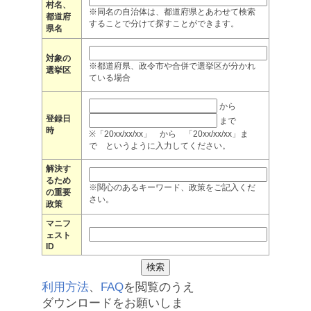
村名、
※同名の自治体は、都道府県とあわせて検索
都道府
することで分けて探すことができます。
県名
対象の
※都道府県、政令市や合併で選挙区が分かれ
選挙区
ている場合
から
登録日
まで
時
※「20xx/xx/xx」 から 「20xx/xx/xx」ま
で というように入力してください。
解決す
るため
※関心のあるキーワード、政策をご記入くだ
の重要
さい。
政策
マニフ
ェスト
ID
利用方法
、
FAQ
を閲覧のうえ
ダウンロードをお願いしま