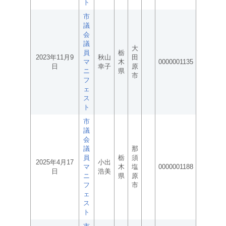
ト
市
議
会
議
大
員
栃
2023年11月9
秋山
田
マ
木
0000001135
日
幸子
原
ニ
県
市
フ
ェ
ス
ト
市
議
会
議
那
員
栃
須
2025年4月17
小出
マ
木
塩
0000001188
日
浩美
ニ
県
原
フ
市
ェ
ス
ト