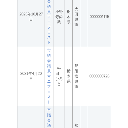
会
議
大
員
小野
栃
2023年10月27
田
マ
寺尚
木
0000001115
日
原
ニ
武
県
市
フ
ェ
ス
ト
市
議
会
議
那
松
員
栃
須
2021年4月20
田
マ
木
塩
0000000726
日
ひろ
ニ
県
原
と
フ
市
ェ
ス
ト
市
議
会
議
那