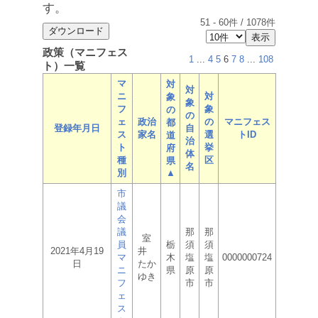
す。
51
-
60
件 /
1078
件
政策（マニフェス
1
...
4
5
6
7
8
...
108
ト）一覧
マ
対
対
ニ
対
象
象
フ
象
の
の
ェ
政治
の
マニフェス
都
登録年月日
自
ス
家名
選
トID
道
治
ト
挙
府
体
種
区
県
名
別
▲
市
議
会
議
那
那
室
員
栃
須
須
2021年4月19
井
マ
木
塩
塩
0000000724
日
たか
ニ
県
原
原
ゆき
フ
市
市
ェ
ス