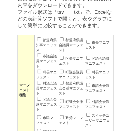
内容をダウンロードできます。
ファイル形式は「tsv」「txt」で、Excelな
どの表計算ソフトで開くと、表やグラフに
して簡単に比較することができます。
都道府県
都道府県議
市長マニフ
知事マニフェ
会議員マニフェ
ェスト
スト
スト
市議会議
区長マニフ
区議会議員
員マニフェス
ェスト
マニフェスト
ト
町長マニ
町議会議員
村長マニフ
フェスト
マニフェスト
ェスト
村議会議
都道府県議
マニフ
市議会会派
員マニフェス
会会派マニフェ
ェスト
マニフェスト
ト
スト
種別
区議会会
町議会会派
村議会会派
派マニフェス
マニフェスト
マニフェスト
ト
スイッチユ
市民マニ
政党マニフ
ーザーマニフェ
フェスト
ェスト
スト