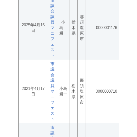
市
議
会
議
那
員
小
栃
須
2025年4月15
マ
島
木
塩
0000001176
日
ニ
耕一
県
原
フ
市
ェ
ス
ト
市
議
会
議
那
員
栃
須
2021年4月17
小島
マ
木
塩
0000000710
日
耕一
ニ
県
原
フ
市
ェ
ス
ト
市
議