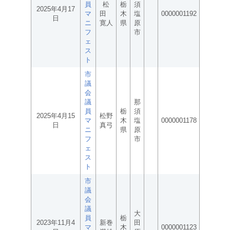
員
松
栃
須
2025年4月17
マ
田
木
塩
0000001192
日
ニ
寛人
県
原
フ
市
ェ
ス
ト
市
議
会
議
那
員
栃
須
2025年4月15
松野
マ
木
塩
0000001178
日
真弓
ニ
県
原
フ
市
ェ
ス
ト
市
議
会
議
大
員
栃
2023年11月4
新巻
田
マ
木
0000001123