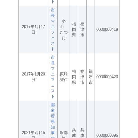
ト
市
長
マ
小
福
福
2017年1月17
ニ
山
岡
津
0000000419
日
フ
たつ
県
市
ェ
お
ス
ト
市
長
マ
福
福
福
2017年1月20
ニ
原崎
岡
津
津
0000000420
日
フ
智仁
県
市
市
ェ
ス
ト
都
道
府
県
知
兵
兵
2021年7月15
事
服部
庫
庫
0000000895