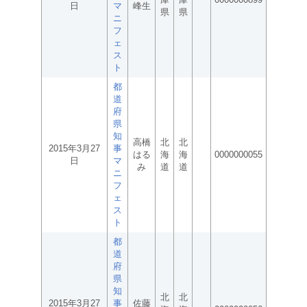
日
マ
峰生
県
県
ニ
フ
ェ
ス
ト
都
道
府
県
知
高橋
北
北
2015年3月27
事
はる
海
海
0000000055
日
マ
み
道
道
ニ
フ
ェ
ス
ト
都
道
府
県
知
北
北
2015年3月27
事
佐藤