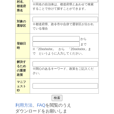
村名、
※同名の自治体は、都道府県とあわせて検索
都道府
することで分けて探すことができます。
県名
対象の
※都道府県、政令市や合併で選挙区が分かれ
選挙区
ている場合
から
登録日
まで
時
※「20xx/xx/xx」 から 「20xx/xx/xx」ま
で というように入力してください。
解決す
るため
※関心のあるキーワード、政策をご記入くだ
の重要
さい。
政策
マニフ
ェスト
ID
利用方法
、
FAQ
を閲覧のうえ
ダウンロードをお願いしま