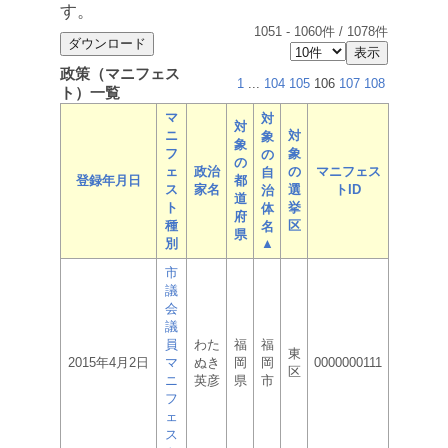
す。
1051
-
1060
件 /
1078
件
政策（マニフェス
1
...
104
105
106
107
108
ト）一覧
マ
対
対
ニ
対
象
象
フ
象
の
の
ェ
政治
の
マニフェス
自
登録年月日
都
ス
家名
選
トID
治
道
ト
挙
体
府
種
区
名
県
別
▲
市
議
会
議
員
わた
福
福
東
2015年4月2日
マ
ぬき
岡
岡
0000000111
区
ニ
英彦
県
市
フ
ェ
ス