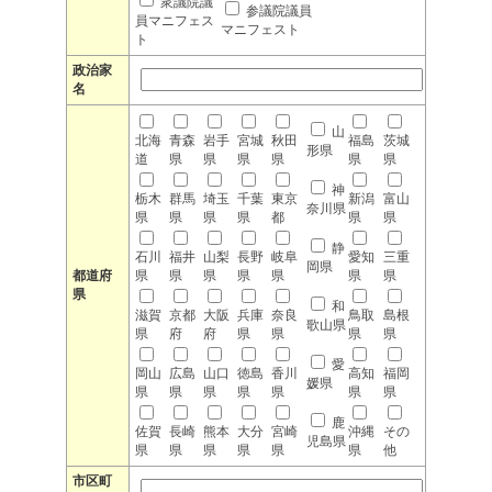
衆議院議
参議院議員
員マニフェス
マニフェスト
ト
政治家
名
山
北海
青森
岩手
宮城
秋田
福島
茨城
形県
道
県
県
県
県
県
県
神
栃木
群馬
埼玉
千葉
東京
新潟
富山
奈川県
県
県
県
県
都
県
県
静
石川
福井
山梨
長野
岐阜
愛知
三重
岡県
都道府
県
県
県
県
県
県
県
県
和
滋賀
京都
大阪
兵庫
奈良
鳥取
島根
歌山県
県
府
府
県
県
県
県
愛
岡山
広島
山口
徳島
香川
高知
福岡
媛県
県
県
県
県
県
県
県
鹿
佐賀
長崎
熊本
大分
宮崎
沖縄
その
児島県
県
県
県
県
県
県
他
市区町