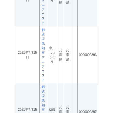
日
マ
修
県
県
ニ
フ
ェ
ス
ト
都
道
府
県
知
中川
兵
兵
2021年7月15
事
ちょ
庫
庫
0000000896
日
マ
うぞ
県
県
ニ
う
フ
ェ
ス
ト
都
道
府
県
知
兵
兵
2021年7月15
事
斎藤
庫
庫
0000000897