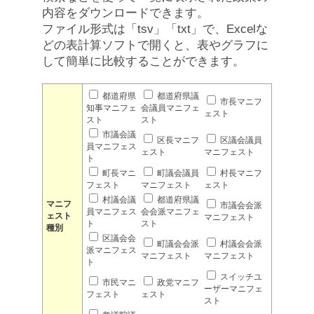
内容をダウンロードできます。
ファイル形式は「tsv」「txt」で、Excelな
どの表計算ソフトで開くと、表やグラフに
して簡単に比較することができます。
都道府県
都道府県議
市長マニフ
知事マニフェ
会議員マニフェ
ェスト
スト
スト
市議会議
区長マニフ
区議会議員
員マニフェス
ェスト
マニフェスト
ト
町長マニ
町議会議員
村長マニフ
フェスト
マニフェスト
ェスト
村議会議
都道府県議
マニフ
市議会会派
員マニフェス
会会派マニフェ
ェスト
マニフェスト
ト
スト
種別
区議会会
町議会会派
村議会会派
派マニフェス
マニフェスト
マニフェスト
ト
スイッチユ
市民マニ
政党マニフ
ーザーマニフェ
フェスト
ェスト
スト