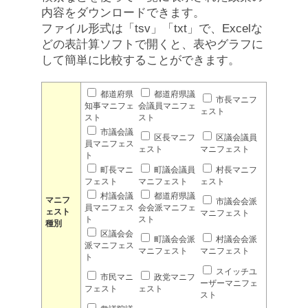
内容をダウンロードできます。
ファイル形式は「tsv」「txt」で、Excelな
どの表計算ソフトで開くと、表やグラフに
して簡単に比較することができます。
都道府県
都道府県議
市長マニフ
知事マニフェ
会議員マニフェ
ェスト
スト
スト
市議会議
区長マニフ
区議会議員
員マニフェス
ェスト
マニフェスト
ト
町長マニ
町議会議員
村長マニフ
フェスト
マニフェスト
ェスト
村議会議
都道府県議
マニフ
市議会会派
員マニフェス
会会派マニフェ
ェスト
マニフェスト
ト
スト
種別
区議会会
町議会会派
村議会会派
派マニフェス
マニフェスト
マニフェスト
ト
スイッチユ
市民マニ
政党マニフ
ーザーマニフェ
フェスト
ェスト
スト