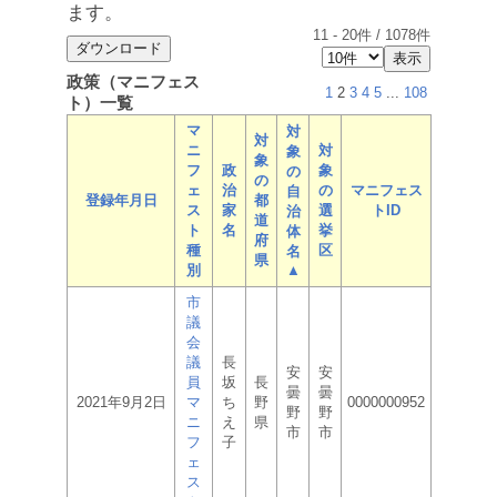
ます。
11
-
20
件 /
1078
件
政策（マニフェス
1
2
3
4
5
...
108
ト）一覧
マ
対
対
ニ
対
象
象
フ
政
象
の
の
ェ
治
の
マニフェス
自
登録年月日
都
ス
家
選
トID
治
道
ト
名
挙
体
府
種
区
名
県
別
▲
市
議
会
議
長
安
安
員
坂
長
曇
曇
2021年9月2日
マ
ち
野
0000000952
野
野
ニ
え
県
市
市
フ
子
ェ
ス