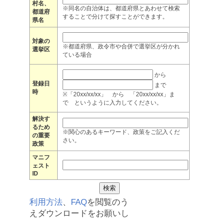
村名、
※同名の自治体は、都道府県とあわせて検索
都道府
することで分けて探すことができます。
県名
対象の
※都道府県、政令市や合併で選挙区が分かれ
選挙区
ている場合
から
登録日
まで
時
※「20xx/xx/xx」 から 「20xx/xx/xx」ま
で というように入力してください。
解決す
るため
※関心のあるキーワード、政策をご記入くだ
の重要
さい。
政策
マニフ
ェスト
ID
利用方法
、
FAQ
を閲覧のう
えダウンロードをお願いし