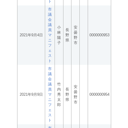
ト
市
議
会
議
小
安
員
長
林
曇
2021年9月4日
マ
野
0000000953
陽
野
ニ
県
子
市
フ
ェ
ス
ト
市
議
会
議
竹
安
員
内
長
曇
2021年9月9日
マ
秀
野
0000000954
野
ニ
太
県
市
フ
郎
ェ
ス
ト