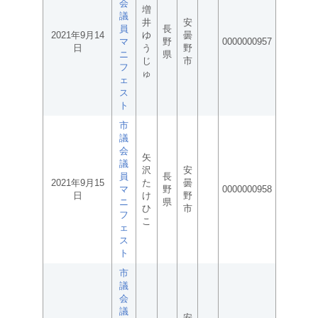
会
増
議
井
安
員
長
2021年9月14
ゆ
曇
マ
野
0000000957
日
う
野
ニ
県
じ
市
フ
ゅ
ェ
ス
ト
市
議
会
矢
議
沢
安
員
長
2021年9月15
た
曇
マ
野
0000000958
日
け
野
ニ
県
ひ
市
フ
こ
ェ
ス
ト
市
議
会
議
安