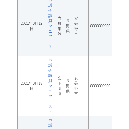
市
議
会
議
内
安
員
長
2021年9月12
川
曇
マ
野
0000000955
日
集
野
ニ
県
雄
市
フ
ェ
ス
ト
市
議
会
議
宮
安
員
長
2021年9月13
下
曇
マ
野
0000000956
日
明
野
ニ
県
博
市
フ
ェ
ス
ト
市
議