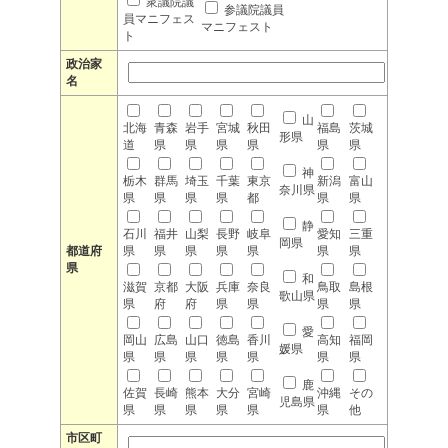
衆議院議
参議院議員
員マニフェス
マニフェスト
ト
政治家
名
山
北海
青森
岩手
宮城
秋田
福島
茨城
形県
道
県
県
県
県
県
県
神
栃木
群馬
埼玉
千葉
東京
新潟
富山
奈川県
県
県
県
県
都
県
県
静
石川
福井
山梨
長野
岐阜
愛知
三重
岡県
都道府
県
県
県
県
県
県
県
県
和
滋賀
京都
大阪
兵庫
奈良
鳥取
島根
歌山県
県
府
府
県
県
県
県
愛
岡山
広島
山口
徳島
香川
高知
福岡
媛県
県
県
県
県
県
県
県
鹿
佐賀
長崎
熊本
大分
宮崎
沖縄
その
児島県
県
県
県
県
県
県
他
市区町