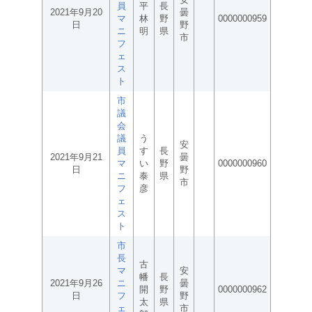
員
平
長
2021年9月20
曇
マ
林
野
0000000959
日
野
ニ
明
県
市
フ
ェ
ス
ト
市
議
会
議
う
安
員
す
長
2021年9月21
曇
マ
い
野
0000000960
日
野
ニ
泰
県
市
フ
彦
ェ
ス
ト
市
長
古
マ
安
幡
長
2021年9月26
ニ
曇
開
野
0000000962
日
フ
野
太
県
ェ
市