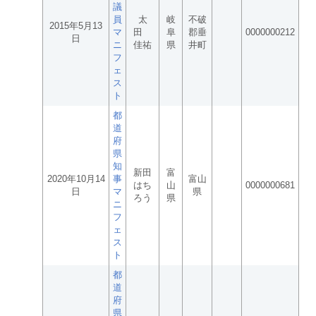
議
員
太
岐
不破
2015年5月13
マ
田
阜
郡垂
0000000212
日
ニ
佳祐
県
井町
フ
ェ
ス
ト
都
道
府
県
知
新田
富
2020年10月14
事
富山
はち
山
0000000681
日
マ
県
ろう
県
ニ
フ
ェ
ス
ト
都
道
府
県