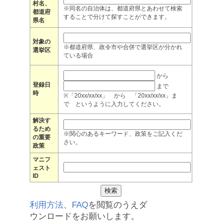
村名、
※同名の自治体は、都道府県とあわせて検索
都道府
することで分けて探すことができます。
県名
対象の
※都道府県、政令市や合併で選挙区が分かれ
選挙区
ている場合
から
登録日
まで
時
※「20xx/xx/xx」 から 「20xx/xx/xx」ま
で というように入力してください。
解決す
るため
※関心のあるキーワード、政策をご記入くだ
の重要
さい。
政策
マニフ
ェスト
ID
利用方法
、
FAQ
を閲覧のうえダ
ウンロードをお願いします。