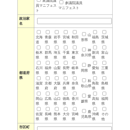
衆議院議
参議院議員
員マニフェス
マニフェスト
ト
政治家
名
山
北海
青森
岩手
宮城
秋田
福島
茨城
形県
道
県
県
県
県
県
県
神
栃木
群馬
埼玉
千葉
東京
新潟
富山
奈川県
県
県
県
県
都
県
県
静
石川
福井
山梨
長野
岐阜
愛知
三重
岡県
都道府
県
県
県
県
県
県
県
県
和
滋賀
京都
大阪
兵庫
奈良
鳥取
島根
歌山県
県
府
府
県
県
県
県
愛
岡山
広島
山口
徳島
香川
高知
福岡
媛県
県
県
県
県
県
県
県
鹿
佐賀
長崎
熊本
大分
宮崎
沖縄
その
児島県
県
県
県
県
県
県
他
市区町