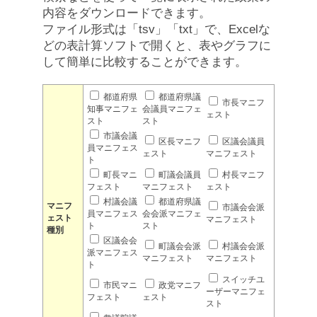
内容をダウンロードできます。
ファイル形式は「tsv」「txt」で、Excelな
どの表計算ソフトで開くと、表やグラフに
して簡単に比較することができます。
都道府県
都道府県議
市長マニフ
知事マニフェ
会議員マニフェ
ェスト
スト
スト
市議会議
区長マニフ
区議会議員
員マニフェス
ェスト
マニフェスト
ト
町長マニ
町議会議員
村長マニフ
フェスト
マニフェスト
ェスト
村議会議
都道府県議
マニフ
市議会会派
員マニフェス
会会派マニフェ
ェスト
マニフェスト
ト
スト
種別
区議会会
町議会会派
村議会会派
派マニフェス
マニフェスト
マニフェスト
ト
スイッチユ
市民マニ
政党マニフ
ーザーマニフェ
フェスト
ェスト
スト