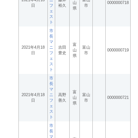
山
0000000718
日
フ
裕久
市
県
ェ
ス
ト
市
長
マ
富
2021年4月18
ニ
吉田
富山
山
0000000719
日
フ
豊史
市
県
ェ
ス
ト
市
長
マ
富
2021年4月18
ニ
高野
富山
山
0000000721
日
フ
善久
市
県
ェ
ス
ト
市
長
マ