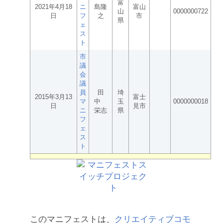
富
2021年4月18
ニ
島隆
富山
山
0000000722
日
フ
之
市
県
ェ
ス
ト
市
議
会
議
員
田
埼
2015年3月13
富士
マ
中
玉
0000000018
日
見市
ニ
栄志
県
フ
ェ
ス
ト
このマニフェストは、
クリエイティブコモ