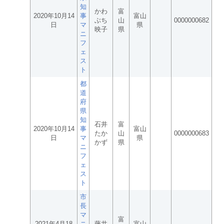
知
かわ
富
2020年10月14
事
富山
ぶち
山
0000000682
日
マ
県
映子
県
ニ
フ
ェ
ス
ト
都
道
府
県
知
石井
富
2020年10月14
事
富山
たか
山
0000000683
日
マ
県
かず
県
ニ
フ
ェ
ス
ト
市
長
マ
富
2021年4月18
ニ
藤井
富山