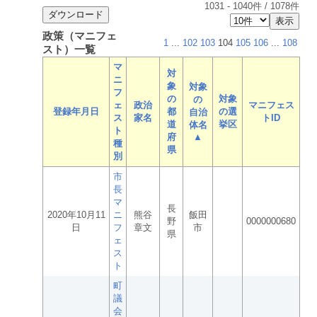
1031
-
1040
件 /
1078
件
政策（マニフェ
1
...
102
103
104
105
106
...
108
スト）一覧
マ
対
ニ
象
対象
フ
の
対象
の
ェ
政治
マニフェス
登録年月日
都
の選
自治
ス
家名
トID
道
挙区
体名
ト
府
▲
種
県
別
市
長
マ
長
2020年10月11
ニ
熊谷
飯田
野
0000000680
日
フ
章文
市
県
ェ
ス
ト
町
議
会