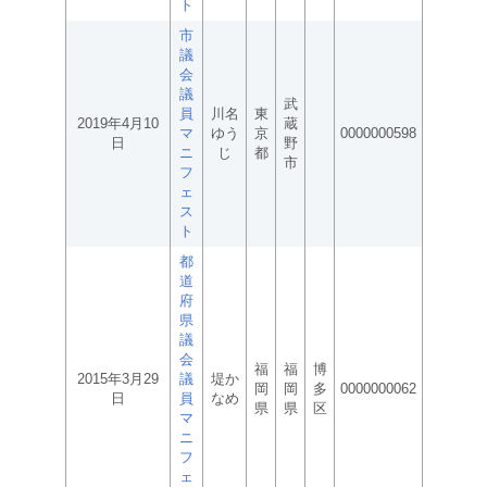
ト
市
議
会
議
武
員
川名
東
2019年4月10
蔵
マ
ゆう
京
0000000598
日
野
ニ
じ
都
市
フ
ェ
ス
ト
都
道
府
県
議
会
福
福
博
2015年3月29
議
堤か
岡
岡
多
0000000062
日
員
なめ
県
県
区
マ
ニ
フ
ェ