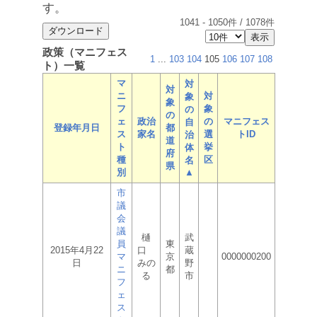
す。
1041
-
1050
件 /
1078
件
政策（マニフェス
1
...
103
104
105
106
107
108
ト）一覧
マ
対
対
ニ
対
象
象
フ
象
の
の
ェ
政治
の
マニフェス
自
登録年月日
都
ス
家名
選
トID
治
道
ト
挙
体
府
種
区
名
県
別
▲
市
議
会
議
樋
武
員
東
2015年4月22
口
蔵
マ
京
0000000200
日
みの
野
ニ
都
る
市
フ
ェ
ス