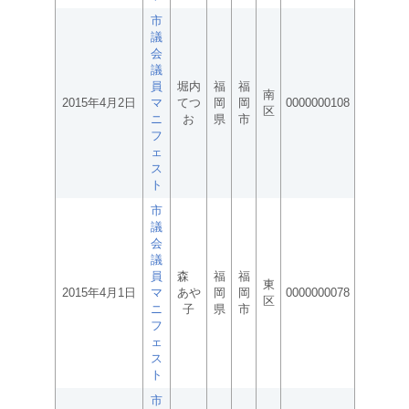
市
議
会
議
員
堀内
福
福
南
2015年4月2日
マ
てつ
岡
岡
0000000108
区
ニ
お
県
市
フ
ェ
ス
ト
市
議
会
議
員
森
福
福
東
2015年4月1日
マ
あや
岡
岡
0000000078
区
ニ
子
県
市
フ
ェ
ス
ト
市