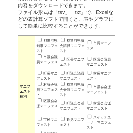
内容をダウンロードできます。
ファイル形式は「tsv」「txt」で、Excelな
どの表計算ソフトで開くと、表やグラフに
して簡単に比較することができます。
都道府県
都道府県議
市長マニフ
知事マニフェ
会議員マニフェ
ェスト
スト
スト
市議会議
区長マニフ
区議会議員
員マニフェス
ェスト
マニフェスト
ト
町長マニ
町議会議員
村長マニフ
フェスト
マニフェスト
ェスト
村議会議
都道府県議
マニフ
市議会会派
員マニフェス
会会派マニフェ
ェスト
マニフェスト
ト
スト
種別
区議会会
町議会会派
村議会会派
派マニフェス
マニフェスト
マニフェスト
ト
スイッチユ
市民マニ
政党マニフ
ーザーマニフェ
フェスト
ェスト
スト