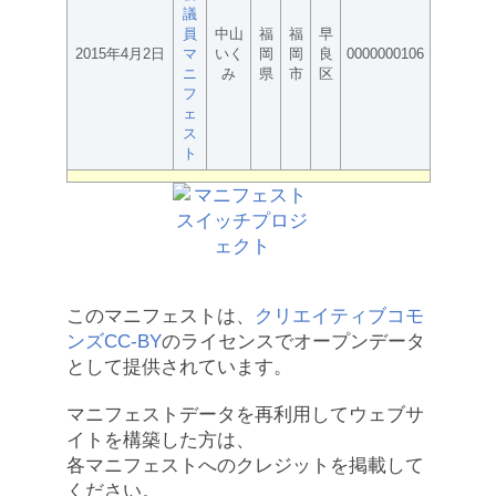
議
員
中山
福
福
早
2015年4月2日
マ
いく
岡
岡
良
0000000106
ニ
み
県
市
区
フ
ェ
ス
ト
このマニフェストは、
クリエイティブコモ
ンズCC-BY
のライセンスでオープンデータ
として提供されています。
マニフェストデータを再利用してウェブサ
イトを構築した方は、
各マニフェストへのクレジットを掲載して
ください。