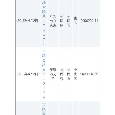
議
会
議
員
わた
福
福
東
2015年4月2日
マ
ぬき
岡
岡
0000000111
区
ニ
英彦
県
市
フ
ェ
ス
ト
市
議
会
議
員
星野
福
福
中
2015年4月2日
マ
みえ
岡
岡
央
0000000109
ニ
子
県
市
区
フ
ェ
ス
ト
市
議
会