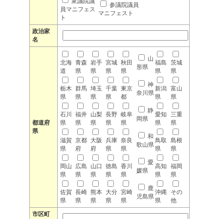
衆議院議
参議院議員
員マニフェス
マニフェスト
ト
政治家
名
山
北海
青森
岩手
宮城
秋田
福島
茨城
形県
道
県
県
県
県
県
県
神
栃木
群馬
埼玉
千葉
東京
新潟
富山
奈川県
県
県
県
県
都
県
県
静
石川
福井
山梨
長野
岐阜
愛知
三重
岡県
都道府
県
県
県
県
県
県
県
県
和
滋賀
京都
大阪
兵庫
奈良
鳥取
島根
歌山県
県
府
府
県
県
県
県
愛
岡山
広島
山口
徳島
香川
高知
福岡
媛県
県
県
県
県
県
県
県
鹿
佐賀
長崎
熊本
大分
宮崎
沖縄
その
児島県
県
県
県
県
県
県
他
市区町