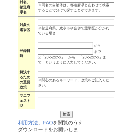
村名、
※同名の自治体は、都道府県とあわせて検索
都道府
することで分けて探すことができます。
県名
対象の
※都道府県、政令市や合併で選挙区が分かれ
選挙区
ている場合
から
登録日
まで
時
※「20xx/xx/xx」 から 「20xx/xx/xx」ま
で というように入力してください。
解決す
るため
※関心のあるキーワード、政策をご記入くだ
の重要
さい。
政策
マニフ
ェスト
ID
利用方法
、
FAQ
を閲覧のうえ
ダウンロードをお願いしま