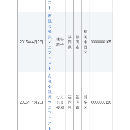
ス
ト
市
議
会
議
福
員
福
福
岡
熊谷
2015年4月2日
マ
岡
岡
市
0000000105
敦子
ニ
県
市
西
フ
区
ェ
ス
ト
市
議
会
議
員
ひえ
福
福
博
2015年4月2日
マ
じま
岡
岡
多
0000000110
ニ
俊和
県
市
区
フ
ェ
ス
ト