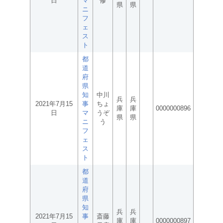
日
マ
修
県
県
ニ
フ
ェ
ス
ト
都
道
府
県
知
中川
兵
兵
2021年7月15
事
ちょ
庫
庫
0000000896
日
マ
うぞ
県
県
ニ
う
フ
ェ
ス
ト
都
道
府
県
知
兵
兵
2021年7月15
事
斎藤
庫
庫
0000000897