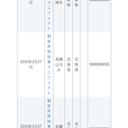
日
マ
峰生
県
県
ニ
フ
ェ
ス
ト
都
道
府
県
知
高橋
北
北
2015年3月27
事
はる
海
海
0000000055
日
マ
み
道
道
ニ
フ
ェ
ス
ト
都
道
府
県
知
北
北
2015年3月27
事
佐藤