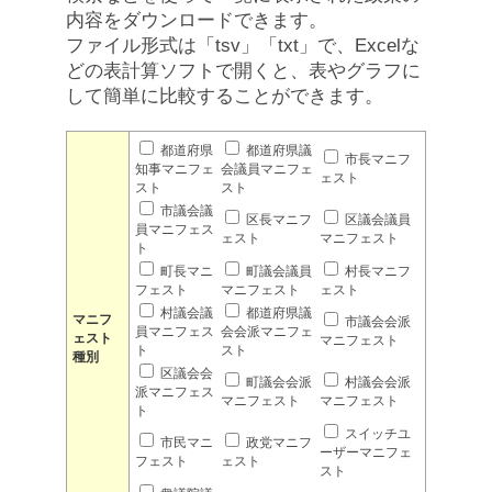
内容をダウンロードできます。
ファイル形式は「tsv」「txt」で、Excelな
どの表計算ソフトで開くと、表やグラフに
して簡単に比較することができます。
都道府県
都道府県議
市長マニフ
知事マニフェ
会議員マニフェ
ェスト
スト
スト
市議会議
区長マニフ
区議会議員
員マニフェス
ェスト
マニフェスト
ト
町長マニ
町議会議員
村長マニフ
フェスト
マニフェスト
ェスト
村議会議
都道府県議
マニフ
市議会会派
員マニフェス
会会派マニフェ
ェスト
マニフェスト
ト
スト
種別
区議会会
町議会会派
村議会会派
派マニフェス
マニフェスト
マニフェスト
ト
スイッチユ
市民マニ
政党マニフ
ーザーマニフェ
フェスト
ェスト
スト