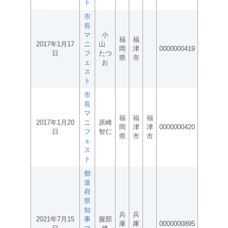
ト
市
長
マ
小
福
福
2017年1月17
ニ
山
岡
津
0000000419
日
フ
たつ
県
市
ェ
お
ス
ト
市
長
マ
福
福
福
2017年1月20
ニ
原崎
岡
津
津
0000000420
日
フ
智仁
県
市
市
ェ
ス
ト
都
道
府
県
知
兵
兵
2021年7月15
事
服部
庫
庫
0000000895