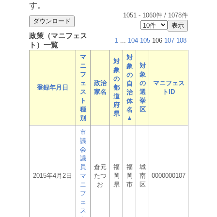
す。
1051
-
1060
件 /
1078
件
政策（マニフェス
1
...
104
105
106
107
108
ト）一覧
マ
対
対
ニ
対
象
象
フ
象
の
の
ェ
政治
の
マニフェス
自
登録年月日
都
ス
家名
選
トID
治
道
ト
挙
体
府
種
区
名
県
別
▲
市
議
会
議
員
倉元
福
福
城
2015年4月2日
マ
たつ
岡
岡
南
0000000107
ニ
お
県
市
区
フ
ェ
ス