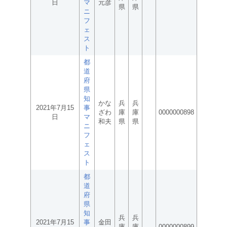
日
マ
元彦
県
県
ニ
フ
ェ
ス
ト
都
道
府
県
知
かな
兵
兵
2021年7月15
事
ざわ
庫
庫
0000000898
日
マ
和夫
県
県
ニ
フ
ェ
ス
ト
都
道
府
県
知
兵
兵
2021年7月15
事
金田
庫
庫
0000000899