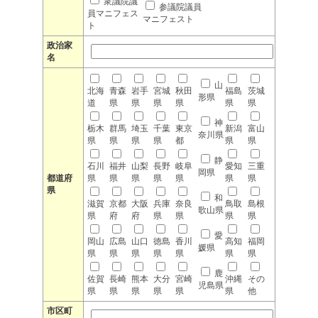
衆議院議
参議院議員
員マニフェス
マニフェスト
ト
政治家
名
山
北海
青森
岩手
宮城
秋田
福島
茨城
形県
道
県
県
県
県
県
県
神
栃木
群馬
埼玉
千葉
東京
新潟
富山
奈川県
県
県
県
県
都
県
県
静
石川
福井
山梨
長野
岐阜
愛知
三重
岡県
都道府
県
県
県
県
県
県
県
県
和
滋賀
京都
大阪
兵庫
奈良
鳥取
島根
歌山県
県
府
府
県
県
県
県
愛
岡山
広島
山口
徳島
香川
高知
福岡
媛県
県
県
県
県
県
県
県
鹿
佐賀
長崎
熊本
大分
宮崎
沖縄
その
児島県
県
県
県
県
県
県
他
市区町