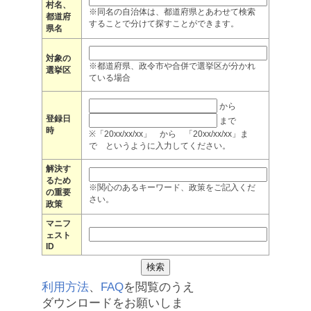
村名、
※同名の自治体は、都道府県とあわせて検索
都道府
することで分けて探すことができます。
県名
対象の
※都道府県、政令市や合併で選挙区が分かれ
選挙区
ている場合
から
登録日
まで
時
※「20xx/xx/xx」 から 「20xx/xx/xx」ま
で というように入力してください。
解決す
るため
※関心のあるキーワード、政策をご記入くだ
の重要
さい。
政策
マニフ
ェスト
ID
利用方法
、
FAQ
を閲覧のうえ
ダウンロードをお願いしま