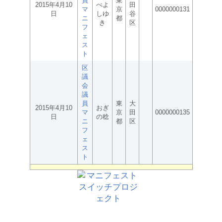
員
東
2015年4月10
べよ
田
マ
京
0000000131
日
しゆ
谷
ニ
都
き
区
フ
ェ
ス
ト
区
議
会
議
員
東
大
2015年4月10
おぎ
マ
京
田
0000000135
日
の稔
ニ
都
区
フ
ェ
ス
ト