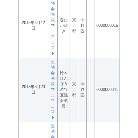
議
会
議
員
森た
東
中
2015年3月12
マ
かゆ
京
野
0000000016
日
ニ
き
都
区
フ
ェ
ス
ト
区
議
会
鈴木
議
けん
員
ぽう
東
渋
2015年3月23
マ
渋谷
京
谷
0000000041
日
ニ
区議
都
区
フ
会議
ェ
員
ス
ト
区
議
会