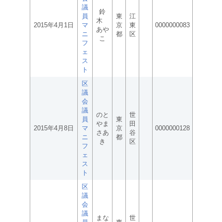
議
鈴
員
東
江
木
2015年4月1日
マ
京
東
0000000083
あや
ニ
都
区
こ
フ
ェ
ス
ト
区
議
会
議
のと
世
員
東
やま
田
2015年4月8日
マ
京
0000000128
さあ
谷
ニ
都
き
区
フ
ェ
ス
ト
区
議
会
議
まな
世