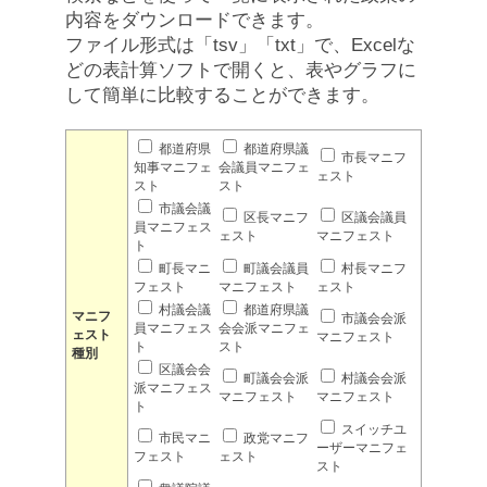
内容をダウンロードできます。
ファイル形式は「tsv」「txt」で、Excelな
どの表計算ソフトで開くと、表やグラフに
して簡単に比較することができます。
都道府県
都道府県議
市長マニフ
知事マニフェ
会議員マニフェ
ェスト
スト
スト
市議会議
区長マニフ
区議会議員
員マニフェス
ェスト
マニフェスト
ト
町長マニ
町議会議員
村長マニフ
フェスト
マニフェスト
ェスト
村議会議
都道府県議
マニフ
市議会会派
員マニフェス
会会派マニフェ
ェスト
マニフェスト
ト
スト
種別
区議会会
町議会会派
村議会会派
派マニフェス
マニフェスト
マニフェスト
ト
スイッチユ
市民マニ
政党マニフ
ーザーマニフェ
フェスト
ェスト
スト