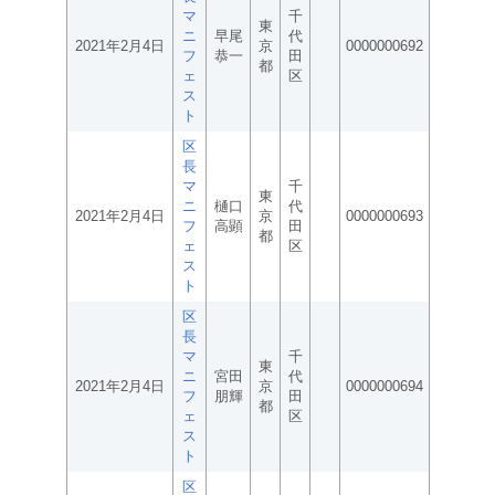
マ
千
東
ニ
早尾
代
2021年2月4日
京
0000000692
フ
恭一
田
都
ェ
区
ス
ト
区
長
マ
千
東
ニ
樋口
代
2021年2月4日
京
0000000693
フ
高顕
田
都
ェ
区
ス
ト
区
長
マ
千
東
ニ
宮田
代
2021年2月4日
京
0000000694
フ
朋輝
田
都
ェ
区
ス
ト
区