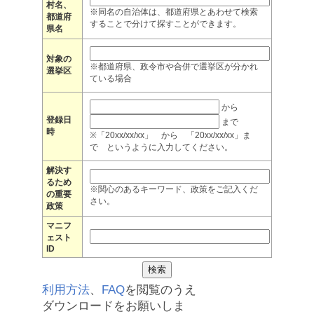
村名、
※同名の自治体は、都道府県とあわせて検索
都道府
することで分けて探すことができます。
県名
対象の
※都道府県、政令市や合併で選挙区が分かれ
選挙区
ている場合
から
登録日
まで
時
※「20xx/xx/xx」 から 「20xx/xx/xx」ま
で というように入力してください。
解決す
るため
※関心のあるキーワード、政策をご記入くだ
の重要
さい。
政策
マニフ
ェスト
ID
利用方法
、
FAQ
を閲覧のうえ
ダウンロードをお願いしま