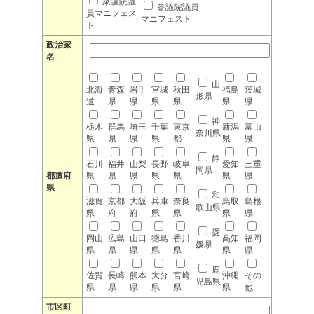
衆議院議
参議院議員
員マニフェス
マニフェスト
ト
政治家
名
山
北海
青森
岩手
宮城
秋田
福島
茨城
形県
道
県
県
県
県
県
県
神
栃木
群馬
埼玉
千葉
東京
新潟
富山
奈川県
県
県
県
県
都
県
県
静
石川
福井
山梨
長野
岐阜
愛知
三重
岡県
都道府
県
県
県
県
県
県
県
県
和
滋賀
京都
大阪
兵庫
奈良
鳥取
島根
歌山県
県
府
府
県
県
県
県
愛
岡山
広島
山口
徳島
香川
高知
福岡
媛県
県
県
県
県
県
県
県
鹿
佐賀
長崎
熊本
大分
宮崎
沖縄
その
児島県
県
県
県
県
県
県
他
市区町