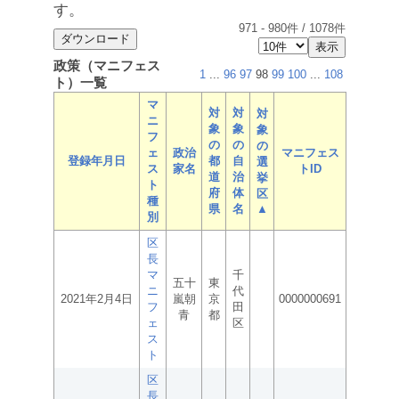
す。
971
-
980
件 /
1078
件
政策（マニフェス
1
...
96
97
98
99
100
...
108
ト）一覧
マ
対
対
対
ニ
象
象
象
フ
の
の
の
ェ
政治
マニフェス
登録年月日
都
自
選
ス
家名
トID
道
治
挙
ト
府
体
区
種
県
名
▲
別
区
長
マ
千
五十
東
ニ
代
2021年2月4日
嵐朝
京
0000000691
フ
田
青
都
ェ
区
ス
ト
区
長