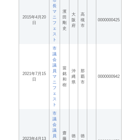
市
長
マ
濱
大
高
2015年4月20
ニ
田
阪
槻
0000000425
日
フ
剛
府
市
ェ
史
ス
ト
市
議
会
議
當
員
沖
那
2021年7月15
銘
マ
縄
覇
0000000942
日
和
ニ
県
市
樹
フ
ェ
ス
ト
市
議
会
議
齋
員
徳
徳
2023年4月13
藤