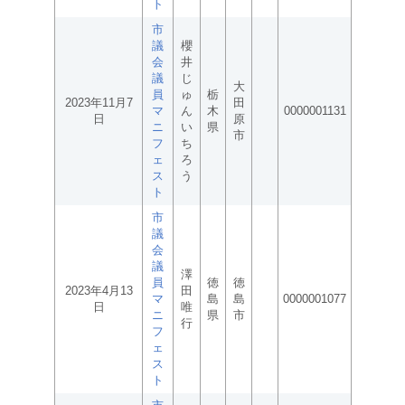
ト
市
議
櫻
会
井
議
じ
大
員
ゅ
栃
2023年11月7
田
マ
ん
木
0000001131
日
原
ニ
い
県
市
フ
ち
ェ
ろ
ス
う
ト
市
議
会
議
澤
員
徳
徳
2023年4月13
田
マ
島
島
0000001077
日
唯
ニ
県
市
行
フ
ェ
ス
ト