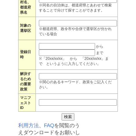
村名、
※同名の自治体は、都道府県とあわせて検索
都道府
することで分けて探すことができます。
県名
対象の
※都道府県、政令市や合併で選挙区が分かれ
選挙区
ている場合
から
登録日
まで
時
※「20xx/xx/xx」 から 「20xx/xx/xx」ま
で というように入力してください。
解決す
るため
※関心のあるキーワード、政策をご記入くだ
の重要
さい。
政策
マニフ
ェスト
ID
利用方法
、
FAQ
を閲覧のう
えダウンロードをお願いし