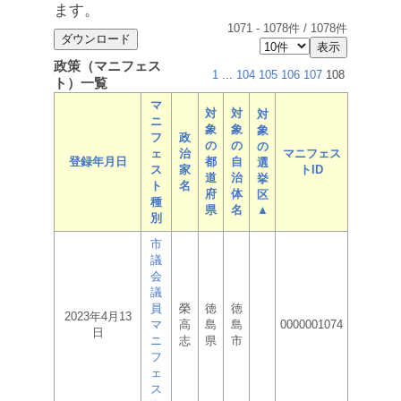
ます。
1071
-
1078
件 /
1078
件
政策（マニフェス
1
...
104
105
106
107
108
ト）一覧
マ
対
対
対
ニ
象
象
象
フ
政
の
の
の
ェ
治
マニフェス
登録年月日
都
自
選
ス
家
トID
道
治
挙
ト
名
府
体
区
種
県
名
▲
別
市
議
会
議
員
榮
徳
徳
2023年4月13
マ
高
島
島
0000001074
日
ニ
志
県
市
フ
ェ
ス