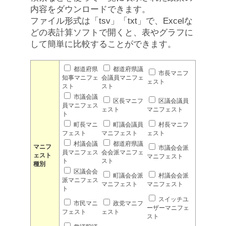
内容をダウンロードできます。
ファイル形式は「tsv」「txt」で、Excelな
どの表計算ソフトで開くと、表やグラフに
して簡単に比較することができます。
都道府県
都道府県議
市長マニフ
知事マニフェ
会議員マニフェ
ェスト
スト
スト
市議会議
区長マニフ
区議会議員
員マニフェス
ェスト
マニフェスト
ト
町長マニ
町議会議員
村長マニフ
フェスト
マニフェスト
ェスト
村議会議
都道府県議
マニフ
市議会会派
員マニフェス
会会派マニフェ
ェスト
マニフェスト
ト
スト
種別
区議会会
町議会会派
村議会会派
派マニフェス
マニフェスト
マニフェスト
ト
スイッチユ
市民マニ
政党マニフ
ーザーマニフェ
フェスト
ェスト
スト