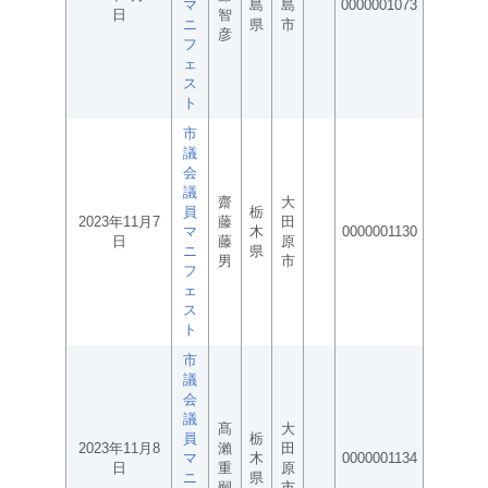
マ
島
島
0000001073
日
智
ニ
県
市
彦
フ
ェ
ス
ト
市
議
会
議
齋
大
員
栃
2023年11月7
藤
田
マ
木
0000001130
日
藤
原
ニ
県
男
市
フ
ェ
ス
ト
市
議
会
議
髙
大
員
栃
2023年11月8
瀨
田
マ
木
0000001134
日
重
原
ニ
県
嗣
市