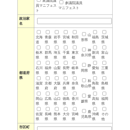
衆議院議
参議院議員
員マニフェス
マニフェスト
ト
政治家
名
山
北海
青森
岩手
宮城
秋田
福島
茨城
形県
道
県
県
県
県
県
県
神
栃木
群馬
埼玉
千葉
東京
新潟
富山
奈川県
県
県
県
県
都
県
県
静
石川
福井
山梨
長野
岐阜
愛知
三重
岡県
都道府
県
県
県
県
県
県
県
県
和
滋賀
京都
大阪
兵庫
奈良
鳥取
島根
歌山県
県
府
府
県
県
県
県
愛
岡山
広島
山口
徳島
香川
高知
福岡
媛県
県
県
県
県
県
県
県
鹿
佐賀
長崎
熊本
大分
宮崎
沖縄
その
児島県
県
県
県
県
県
県
他
市区町