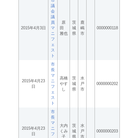
市
議
会
議
員
原
茨
鹿
2015年4月3日
マ
田
城
嶋
0000000118
ニ
雅也
県
市
フ
ェ
ス
ト
市
長
マ
高橋
茨
水
2015年4月23
ニ
やす
城
戸
0000000202
日
フ
し
県
市
ェ
ス
ト
市
長
マ
大内
茨
水
2015年4月23
ニ
くみ
城
戸
0000000203
日
フ
子
県
市