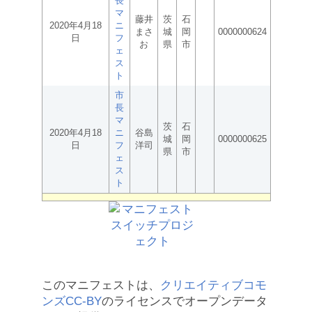
長
マ
藤井
茨
石
2020年4月18
ニ
まさ
城
岡
0000000624
日
フ
お
県
市
ェ
ス
ト
市
長
マ
茨
石
2020年4月18
ニ
谷島
城
岡
0000000625
日
フ
洋司
県
市
ェ
ス
ト
このマニフェストは、
クリエイティブコモ
ンズCC-BY
のライセンスでオープンデータ