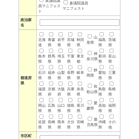
衆議院議
参議院議員
員マニフェス
マニフェスト
ト
政治家
名
山
北海
青森
岩手
宮城
秋田
福島
茨城
形県
道
県
県
県
県
県
県
神
栃木
群馬
埼玉
千葉
東京
新潟
富山
奈川県
県
県
県
県
都
県
県
静
石川
福井
山梨
長野
岐阜
愛知
三重
岡県
都道府
県
県
県
県
県
県
県
県
和
滋賀
京都
大阪
兵庫
奈良
鳥取
島根
歌山県
県
府
府
県
県
県
県
愛
岡山
広島
山口
徳島
香川
高知
福岡
媛県
県
県
県
県
県
県
県
鹿
佐賀
長崎
熊本
大分
宮崎
沖縄
その
児島県
県
県
県
県
県
県
他
市区町