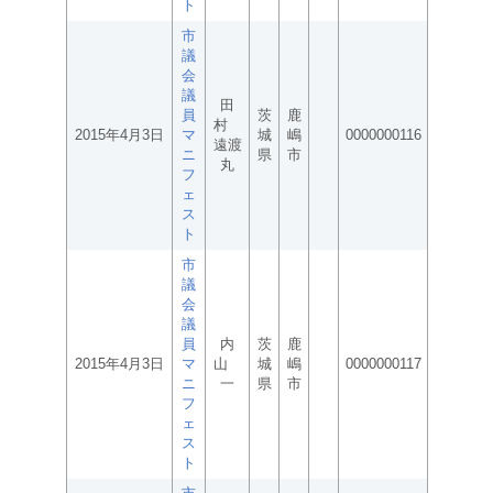
ト
市
議
会
議
田
員
茨
鹿
村
2015年4月3日
マ
城
嶋
0000000116
遠渡
ニ
県
市
丸
フ
ェ
ス
ト
市
議
会
議
員
内
茨
鹿
2015年4月3日
マ
山
城
嶋
0000000117
ニ
一
県
市
フ
ェ
ス
ト