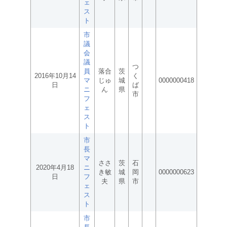
ェ
ス
ト
市
議
会
議
つ
員
落合
茨
2016年10月14
く
マ
じゅ
城
0000000418
日
ば
ニ
ん
県
市
フ
ェ
ス
ト
市
長
マ
ささ
茨
石
2020年4月18
ニ
き敏
城
岡
0000000623
日
フ
夫
県
市
ェ
ス
ト
市