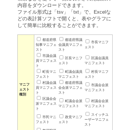
内容をダウンロードできます。
ファイル形式は「tsv」「txt」で、Excelな
どの表計算ソフトで開くと、表やグラフに
して簡単に比較することができます。
都道府県
都道府県議
市長マニフ
知事マニフェ
会議員マニフェ
ェスト
スト
スト
市議会議
区長マニフ
区議会議員
員マニフェス
ェスト
マニフェスト
ト
町長マニ
町議会議員
村長マニフ
フェスト
マニフェスト
ェスト
村議会議
都道府県議
マニフ
市議会会派
員マニフェス
会会派マニフェ
ェスト
マニフェスト
ト
スト
種別
区議会会
町議会会派
村議会会派
派マニフェス
マニフェスト
マニフェスト
ト
スイッチユ
市民マニ
政党マニフ
ーザーマニフェ
フェスト
ェスト
スト