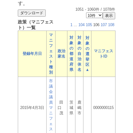
す。
1051
-
1060
件 /
1078
件
政策（マニフェス
1
...
104
105
106
107
108
ト）一覧
マ
対
対
対
ニ
象
象
象
フ
の
の
の
ェ
政治
マニフェス
登録年月日
都
自
選
ス
家名
トID
道
治
挙
ト
府
体
区
種
県
名
▲
別
市
議
会
議
員
田
茨
鹿
2015年4月3日
マ
口
城
嶋
0000000115
ニ
茂
県
市
フ
ェ
ス