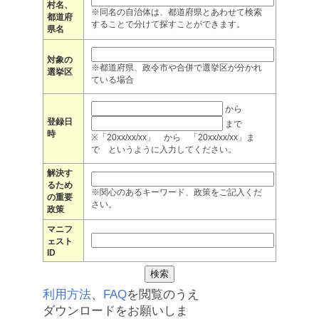
村名、
※同名の自治体は、都道府県とあわせて検索
都道府
することで分けて探すことができます。
県名
対象の
※都道府県、政令市や合併で選挙区が分かれ
選挙区
ている場合
から
登録日
まで
時
※「20xx/xx/xx」 から 「20xx/xx/xx」ま
で というように入力してください。
解決す
るため
※関心のあるキーワード、政策をご記入くだ
の重要
さい。
政策
マニフ
ェスト
ID
利用方法
、
FAQ
を閲覧のうえ
ダウンロードをお願いしま