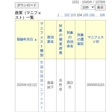
1031
-
1040
件 /
1078
件
政策（マニフェ
1
...
102
103
104
105
106
...
108
スト）一覧
マ
対
ニ
象
フ
対象
の
対象
ェ
政治
の
マニフェス
登録年月日 ▲
都
の選
ス
家名
自治
トID
道
挙区
ト
体名
府
種
県
別
市
議
会
議
員
長
藤森
諏訪
2025年4月1日
マ
野
0000001163
綾子
市
ニ
県
フ
ェ
ス
ト