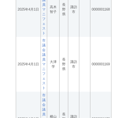
員
長
高木
諏訪
2025年4月1日
マ
野
0000001168
智子
市
ニ
県
フ
ェ
ス
ト
市
議
会
議
員
長
大津
諏訪
2025年4月1日
マ
野
0000001169
学
市
ニ
県
フ
ェ
ス
ト
市
議
会
議
員
長
横山
諏訪