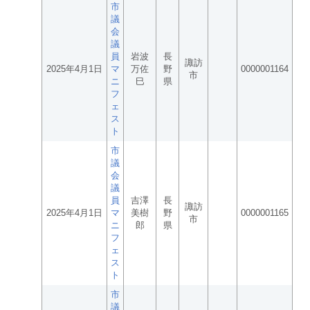
市
議
会
議
員
岩波
長
諏訪
2025年4月1日
マ
万佐
野
0000001164
市
ニ
巳
県
フ
ェ
ス
ト
市
議
会
議
員
吉澤
長
諏訪
2025年4月1日
マ
美樹
野
0000001165
市
ニ
郎
県
フ
ェ
ス
ト
市
議