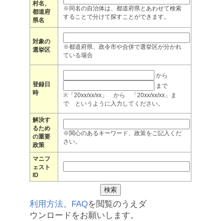
村名、
※同名の自治体は、都道府県とあわせて検索
都道府
することで分けて探すことができます。
県名
対象の
※都道府県、政令市や合併で選挙区が分かれ
選挙区
ている場合
から
登録日
まで
時
※「20xx/xx/xx」 から 「20xx/xx/xx」ま
で というように入力してください。
解決す
るため
※関心のあるキーワード、政策をご記入くだ
の重要
さい。
政策
マニフ
ェスト
ID
利用方法
、
FAQ
を閲覧のうえダ
ウンロードをお願いします。