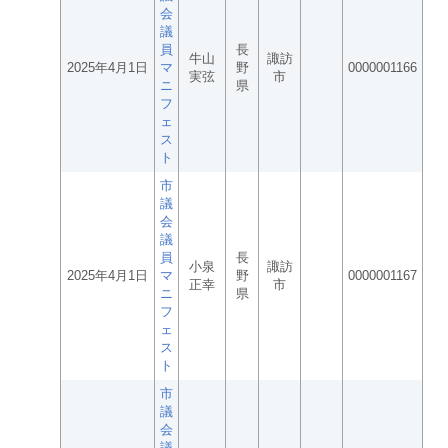
会
議
員
長
牛山
諏訪
2025年4月1日
マ
野
0000001166
実弦
市
ニ
県
フ
ェ
ス
ト
市
議
会
議
員
長
小泉
諏訪
2025年4月1日
マ
野
0000001167
正幸
市
ニ
県
フ
ェ
ス
ト
市
議
会
議