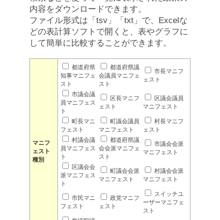
内容をダウンロードできます。
ファイル形式は「tsv」「txt」で、Excelな
どの表計算ソフトで開くと、表やグラフに
して簡単に比較することができます。
都道府県
都道府県議
市長マニフ
知事マニフェ
会議員マニフェ
ェスト
スト
スト
市議会議
区長マニフ
区議会議員
員マニフェス
ェスト
マニフェスト
ト
町長マニ
町議会議員
村長マニフ
フェスト
マニフェスト
ェスト
村議会議
都道府県議
マニフ
市議会会派
員マニフェス
会会派マニフェ
ェスト
マニフェスト
ト
スト
種別
区議会会
町議会会派
村議会会派
派マニフェス
マニフェスト
マニフェスト
ト
スイッチユ
市民マニ
政党マニフ
ーザーマニフェ
フェスト
ェスト
スト