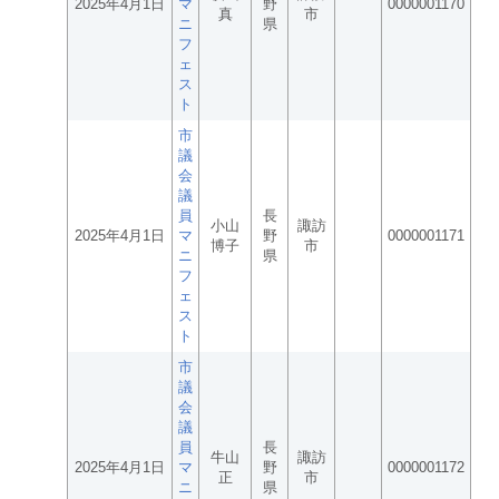
2025年4月1日
マ
野
0000001170
真
市
ニ
県
フ
ェ
ス
ト
市
議
会
議
員
長
小山
諏訪
2025年4月1日
マ
野
0000001171
博子
市
ニ
県
フ
ェ
ス
ト
市
議
会
議
員
長
牛山
諏訪
2025年4月1日
マ
野
0000001172
正
市
ニ
県