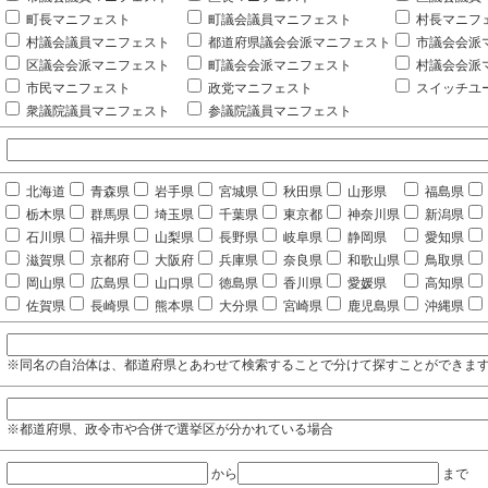
町長マニフェスト
町議会議員マニフェスト
村長マニフ
村議会議員マニフェスト
都道府県議会会派マニフェスト
市議会会派
区議会会派マニフェスト
町議会会派マニフェスト
村議会会派
市民マニフェスト
政党マニフェスト
スイッチユ
衆議院議員マニフェスト
参議院議員マニフェスト
北海道
青森県
岩手県
宮城県
秋田県
山形県
福島県
栃木県
群馬県
埼玉県
千葉県
東京都
神奈川県
新潟県
石川県
福井県
山梨県
長野県
岐阜県
静岡県
愛知県
滋賀県
京都府
大阪府
兵庫県
奈良県
和歌山県
鳥取県
岡山県
広島県
山口県
徳島県
香川県
愛媛県
高知県
佐賀県
長崎県
熊本県
大分県
宮崎県
鹿児島県
沖縄県
※同名の自治体は、都道府県とあわせて検索することで分けて探すことができま
※都道府県、政令市や合併で選挙区が分かれている場合
から
まで