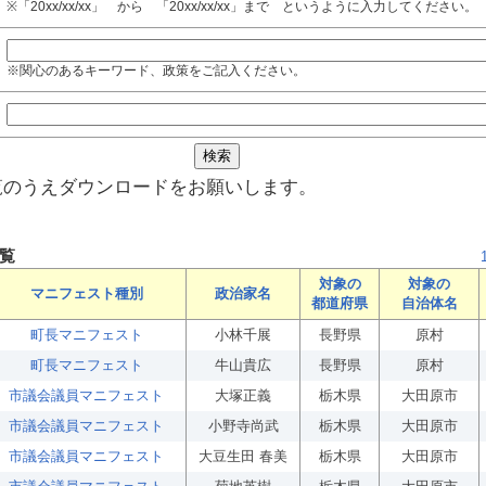
※「20xx/xx/xx」 から 「20xx/xx/xx」まで というように入力してください。
※関心のあるキーワード、政策をご記入ください。
覧のうえダウンロードをお願いします。
覧
対象の
対象の
マニフェスト種別
政治家名
都道府県
自治体名
町長マニフェスト
小林千展
長野県
原村
町長マニフェスト
牛山貴広
長野県
原村
市議会議員マニフェスト
大塚正義
栃木県
大田原市
市議会議員マニフェスト
小野寺尚武
栃木県
大田原市
市議会議員マニフェスト
大豆生田 春美
栃木県
大田原市