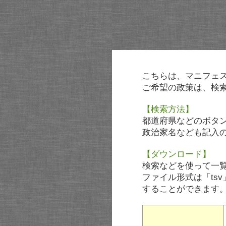
こちらは、マニフェ
ご希望の政策は、検
【検索方法】
都道府県などのボタ
政治家名なども記入
【ダウンロード】
検索などを使って一
ファイル形式は「tsv
することができます