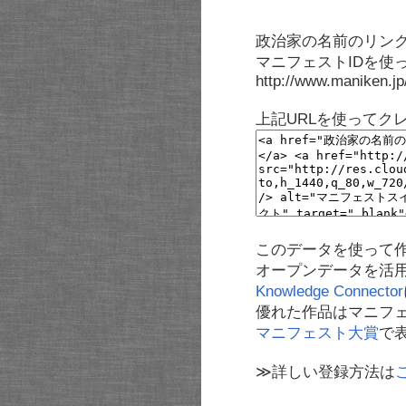
政治家の名前のリンク
マニフェストIDを使
http://www.maniken.j
上記URLを使ってク
このデータを使って
オープンデータを活
Knowledge Connector
優れた作品はマニフ
マニフェスト大賞
で
≫詳しい登録方法は