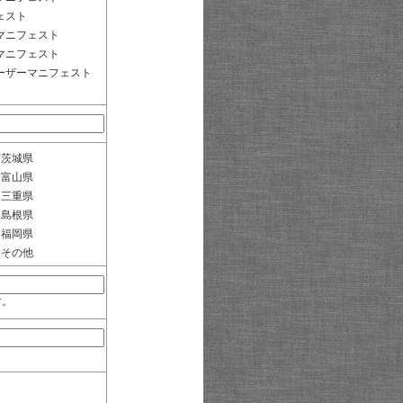
ェスト
マニフェスト
マニフェスト
ーザーマニフェスト
茨城県
富山県
三重県
島根県
福岡県
その他
す。